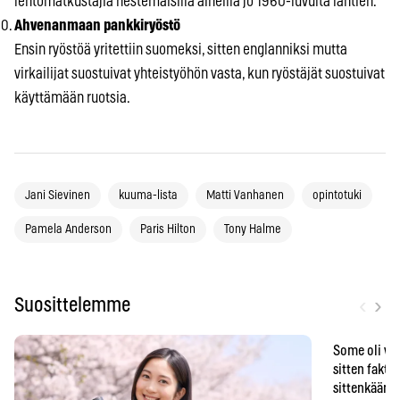
lentomatkustajia nestemäisillä aineilla jo 1960-luvulta lähtien.
Ahvenanmaan pankkiryöstö
Ensin ryöstöä yritettiin suomeksi, sitten englanniksi mutta
virkailijat suostuivat yhteistyöhön vasta, kun ryöstäjät suostuivat
käyttämään ruotsia.
Jani Sievinen
kuuma-lista
Matti Vanhanen
opintotuki
Pamela Anderson
Paris Hilton
Tony Halme
‹
›
Suosittelemme
Some oli vä
sitten faktat
sittenkään o