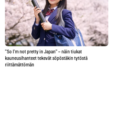
”So I’m not pretty in Japan” – näin tiukat
kauneusihanteet tekevät söpöstäkin tytöstä
riittämättömän