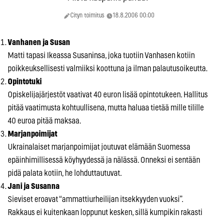
Cityn toimitus
18.8.2006 00:00
Vanhanen ja Susan
Matti tapasi Ikeassa Susaninsa, joka tuotiin Vanhasen kotiin
poikkeuksellisesti valmiiksi koottuna ja ilman palautusoikeutta.
Opintotuki
Opiskelijajärjestöt vaativat 40 euron lisää opintotukeen. Hallitus
pitää vaatimusta kohtuullisena, mutta haluaa tietää mille tilille
40 euroa pitää maksaa.
Marjanpoimijat
Ukrainalaiset marjanpoimijat joutuvat elämään Suomessa
epäinhimillisessä köyhyydessä ja nälässä. Onneksi ei sentään
pidä palata kotiin, he lohduttautuvat.
Jani ja Susanna
Sieviset eroavat “ammattiurheilijan itsekkyyden vuoksi”.
Rakkaus ei kuitenkaan loppunut kesken, sillä kumpikin rakasti