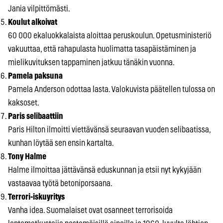
Jania vilpittömästi.
Koulut alkoivat
60 000 ekaluokkalaista aloittaa peruskoulun. Opetusministeriö
vakuuttaa, että rahapulasta huolimatta tasapäistäminen ja
mielikuvituksen tappaminen jatkuu tänäkin vuonna.
Pamela paksuna
Pamela Anderson odottaa lasta. Valokuvista päätellen tulossa on
kaksoset.
Paris selibaattiin
Paris Hilton ilmoitti viettävänsä seuraavan vuoden selibaatissa,
kunhan löytää sen ensin kartalta.
Tony Halme
Halme ilmoittaa jättävänsä eduskunnan ja etsii nyt kykyjään
vastaavaa työtä betoniporsaana.
Terrori-iskuyritys
Vanha idea. Suomalaiset ovat osanneet terrorisoida