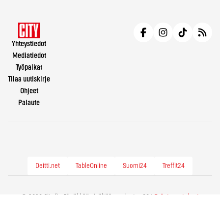
Yhteystiedot
Mediatiedot
Työpaikat
Tilaa uutiskirje
Ohjeet
Palaute
Deitti.net
TableOnline
Suomi24
Treffit24
© 2026 City.fi - Räväkkää sisältöä vuodesta -86 |
Evästeasetukset