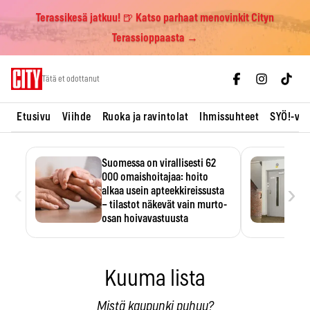
Terassikesä jatkuu! 🍺 Katso parhaat menovinkit Cityn
Terassioppaasta →
Skip
Tätä et odottanut
to
content
Etusivu
Viihde
Ruoka ja ravintolat
Ihmissuhteet
SYÖ!-vii
Suomessa on virallisesti 62
000 omaishoitajaa: hoito
‹
›
alkaa usein apteekkireissusta
– tilastot näkevät vain murto-
osan hoivavastuusta
Omaishoitajaliiton arvion mukaan
noin 350 000 suomalaista
kantaa…
Kuuma lista
Mistä kaupunki puhuu?