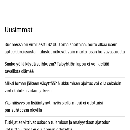
Uusimmat
Suomessa on virallisesti 62 000 omaishoitajaa: hoito alkaa usein
apteekkireissusta – tilastot näkevät vain murto-osan hoivavastuusta
Saako yöllä käydä suihkussa? Taloyhtiön lappu ei voi kieltää
tavallista elämää
Miksi loman jälkeen väsyttää? Nukkumisen ajoitus voi olla sekaisin
vielä kahden viikon jälkeen
Yksinäisyys on lisääntynyt myös siellä, missä ei odottaisi –
parisuhteessa olevilla
Tutkijat selvittivät uskoon tulemisen ja analyyttisen ajattelun
yhteyttä – tulos ei ollut aivan odotettu