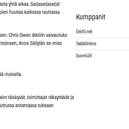
sta yhtä aikaa. Sarjasarjasarja!
pien huutaa kaikessa rauhassa.
Kumppanit
Deitti.net
neen. Chris Owen älköön vaivautuko
intoineen, Anne Sällylän ex-mies
TableOnline
Suomi24
ää moisella.
ot räiskyvät, toimittajat räksyttävät ja
 mutrussa antamassa tukeaan