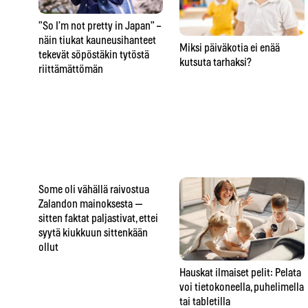
”So I’m not pretty in Japan” –
näin tiukat kauneusihanteet
Miksi päiväkotia ei enää
tekevät söpöstäkin tytöstä
kutsuta tarhaksi?
riittämättömän
Some oli vähällä raivostua
Zalandon mainoksesta —
sitten faktat paljastivat, ettei
syytä kiukkuun sittenkään
ollut
Hauskat ilmaiset pelit: Pelata
voi tietokoneella, puhelimella
tai tabletilla