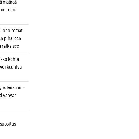
kä määrää
ihin moni
 huonoimmat
en pihalleen
a ratkaisee
ikko kohta
 voi kääntyä
myös leukaan –
ti vahvan
osuositus
n