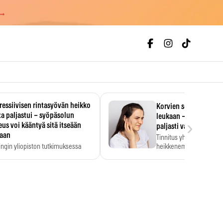
 →
essiivisen rintasyövän heikko
Korvien soiminen voi 
a paljastui – syöpäsolun
leukaan – 47 349 ihmi
›
us voi kääntyä sitä itseään
paljasti vahvan yhtey
taan
Tinnitus yhdistetään ku
ingin yliopiston tutkimuksessa
heikkenemiseen. Meta-a
aktiivisen rintasyövän kasvu
kertoo, että myös…
stui.