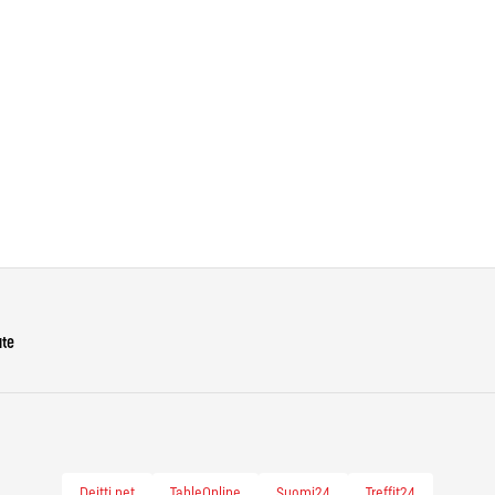
näi
ho
Ins
ute
Deitti.net
TableOnline
Suomi24
Treffit24