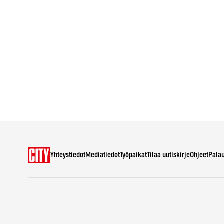
Yhteystiedot
Mediatiedot
Työpaikat
Tilaa uutiskirje
Ohjeet
Pala