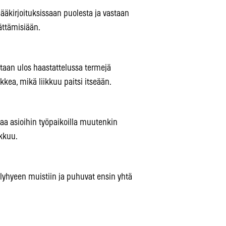
pääkirjoituksissaan puolesta ja vastaan
jättämisiään.
staan ulos haastattelussa termejä
kkea, mikä liikkuu paitsi itseään.
ntaa asioihin työpaikoilla muutenkin
ikkuu.
 lyhyeen muistiin ja puhuvat ensin yhtä