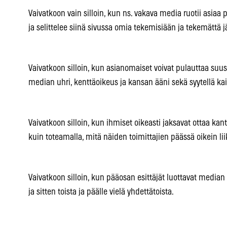
Vaivatkoon vain silloin, kun ns. vakava media ruotii asiaa 
ja selittelee siinä sivussa omia tekemisiään ja tekemättä 
Vaivatkoon silloin, kun asianomaiset voivat pulauttaa suu
median uhri, kenttäoikeus ja kansan ääni sekä syytellä kai
Vaivatkoon silloin, kun ihmiset oikeasti jaksavat ottaa ka
kuin toteamalla, mitä näiden toimittajien päässä oikein li
Vaivatkoon silloin, kun pääosan esittäjät luottavat median
ja sitten toista ja päälle vielä yhdettätoista.