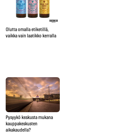
City sai oman nimikko-oluen
”Be
Bruuverin Social Brewing
pr
Labissa
aj
Olutta omalla etiketillä,
su
vaikka vain laatikko kerralla
te
hu
Lähitaikuutta
Pysyykö keskusta mukana
So
ravintolapöydässä esittävä
kauppakeskusten
ve
taikuri saattaa saada hymyn,
aikakaudella?
lie
oluen tai lähtöpassit