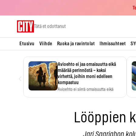
T
Skip
Tätä et odottanut
to
content
Etusivu
Viihde
Ruoka ja ravintolat
Ihmissuhteet
SY
Avioehto ei jaa omaisuutta eikä
määrää perinnöstä – kaksi
‹
virhettä, joihin moni edelleen
kompastuu
Avioehto ei siirrä omaisuutta eikä
ratkaise perintöasioita.
Lööppien k
Jari Saariahon kol