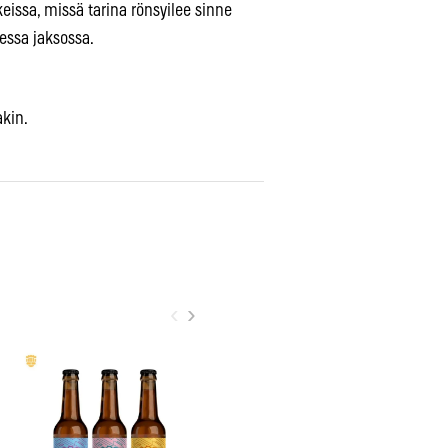
keissa, missä tarina rönsyilee sinne
essa jaksossa.
kin.
‹
›