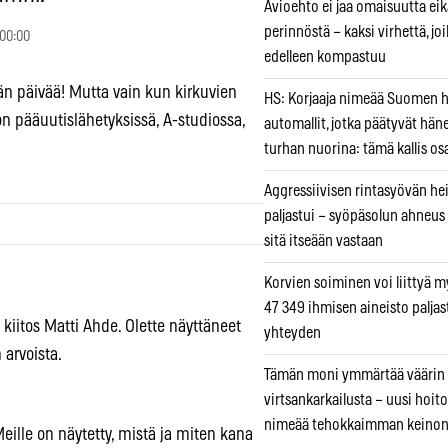
Avioehto ei jaa omaisuutta ei
perinnöstä – kaksi virhettä, jo
 00:00
edelleen kompastuu
n päivää! Mutta vain kun kirkuvien
HS: Korjaaja nimeää Suomen
n pääuutislähetyksissä, A-studiossa,
automallit, jotka päätyvät hän
turhan nuorina: tämä kallis os
Aggressiivisen rintasyövän he
paljastui – syöpäsolun ahneus
sitä itseään vastaan
Korvien soiminen voi liittyä 
47 349 ihmisen aineisto paljas
Ja kiitos Matti Ahde. Olette näyttäneet
yhteyden
arvoista.
Tämän moni ymmärtää väärin
virtsankarkailusta – uusi hoit
nimeää tehokkaimman keino
eille on näytetty, mistä ja miten kana