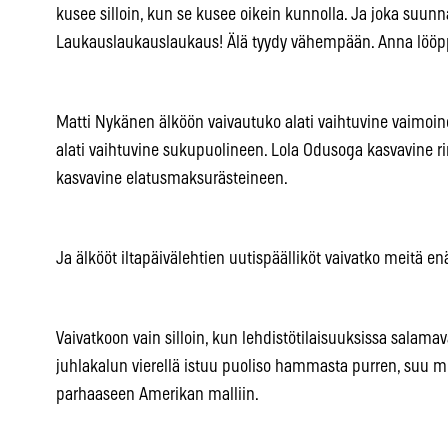
kusee silloin, kun se kusee oikein kunnolla. Ja joka suunna
Laukauslaukauslaukaus! Älä tyydy vähempään. Anna lööp
Matti Nykänen älköön vaivautuko alati vaihtuvine vaimoi
alati vaihtuvine sukupuolineen. Lola Odusoga kasvavine r
kasvavine elatusmaksurästeineen.
Ja älkööt iltapäivälehtien uutispäälliköt vaivatko meitä en
Vaivatkoon vain silloin, kun lehdistötilaisuuksissa salamaval
juhlakalun vierellä istuu puoliso hammasta purren, suu
parhaaseen Amerikan malliin.