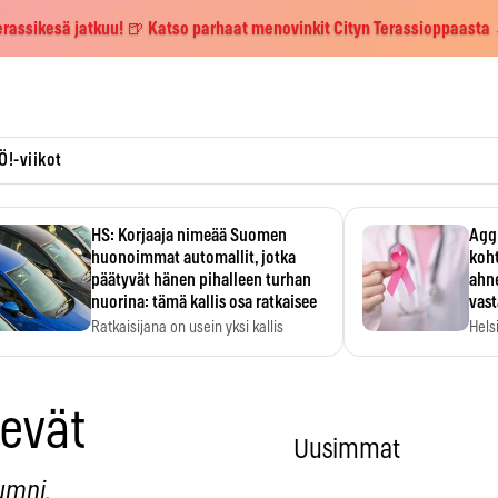
erassikesä jatkuu! 🍺 Katso parhaat menovinkit Cityn Terassioppaasta
Ö!-viikot
HS: Korjaaja nimeää Suomen
Aggr
huonoimmat automallit, jotka
koht
päätyvät hänen pihalleen turhan
ahne
nuorina: tämä kallis osa ratkaisee
vas
Ratkaisijana on usein yksi kallis
Hels
komponentti.
MYC-
hida
evät
Uusimmat
umni.