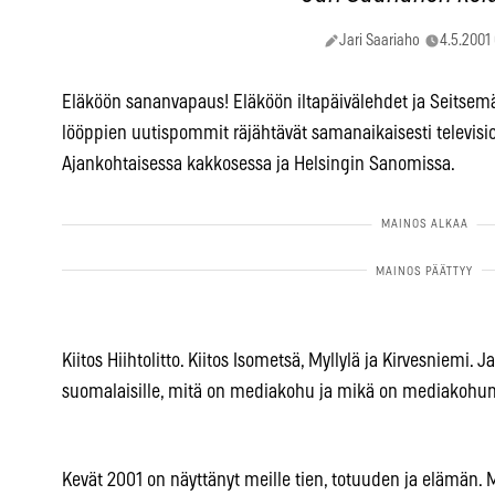
Jari Saariaho
4.5.2001
Eläköön sananvapaus! Eläköön iltapäivälehdet ja Seitsemä
lööppien uutispommit räjähtävät samanaikaisesti televisio
Ajankohtaisessa kakkosessa ja Helsingin Sanomissa.
Kiitos Hiihtolitto. Kiitos Isometsä, Myllylä ja Kirvesniemi. 
suomalaisille, mitä on mediakohu ja mikä on mediakohun 
Kevät 2001 on näyttänyt meille tien, totuuden ja elämän. M