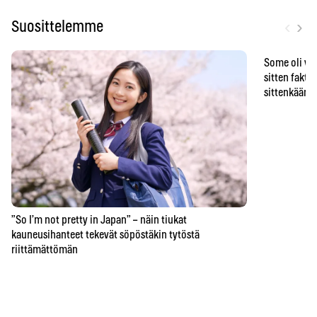
‹
›
Suosittelemme
Some oli vä
sitten faktat
sittenkään o
”So I’m not pretty in Japan” – näin tiukat
kauneusihanteet tekevät söpöstäkin tytöstä
riittämättömän