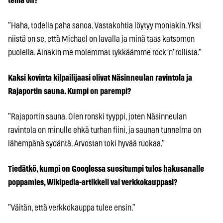
teillä on?
”Haha, todella paha sanoa. Vastakohtia löytyy moniakin. Yksi
niistä on se, että Michael on lavalla ja minä taas katsomon
puolella. Ainakin me molemmat tykkäämme rock ’n’ rollista.”
Kaksi kovinta kilpailijaasi olivat Näsinneulan ravintola ja
Rajaportin sauna. Kumpi on parempi?
”Rajaportin sauna. Olen ronski tyyppi, joten Näsinneulan
ravintola on minulle ehkä turhan fiini, ja saunan tunnelma on
lähempänä sydäntä. Arvostan toki hyvää ruokaa.”
Tiedätkö, kumpi on Googlessa suositumpi tulos hakusanalle
poppamies, Wikipedia-artikkeli vai verkkokauppasi?
”Väitän, että verkkokauppa tulee ensin.”