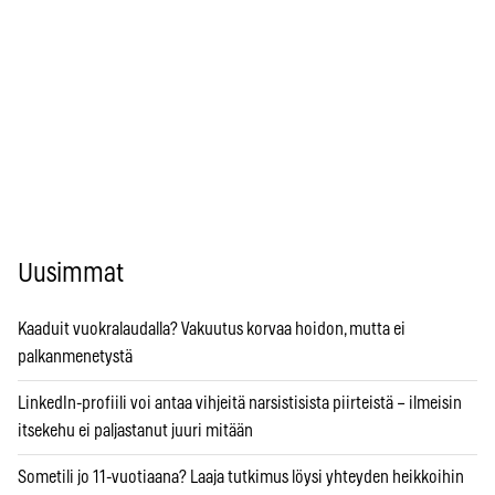
Uusimmat
Kaaduit vuokralaudalla? Vakuutus korvaa hoidon, mutta ei
palkanmenetystä
LinkedIn-profiili voi antaa vihjeitä narsistisista piirteistä – ilmeisin
itsekehu ei paljastanut juuri mitään
Sometili jo 11-vuotiaana? Laaja tutkimus löysi yhteyden heikkoihin