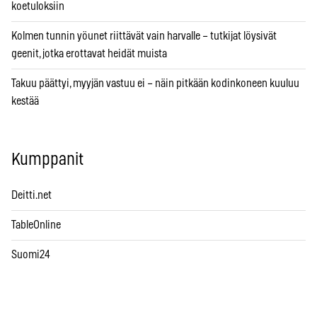
koetuloksiin
Kolmen tunnin yöunet riittävät vain harvalle – tutkijat löysivät
geenit, jotka erottavat heidät muista
Takuu päättyi, myyjän vastuu ei – näin pitkään kodinkoneen kuuluu
kestää
Kumppanit
Deitti.net
TableOnline
Suomi24