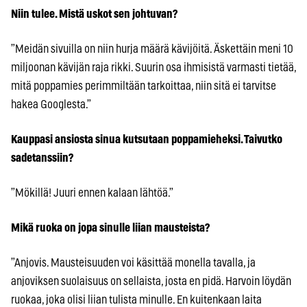
Niin tulee. Mistä uskot sen johtuvan?
”Meidän sivuilla on niin hurja määrä kävijöitä. Äskettäin meni 10
miljoonan kävijän raja rikki. Suurin osa ihmisistä varmasti tietää,
mitä poppamies perimmiltään tarkoittaa, niin sitä ei tarvitse
hakea Googlesta.”
Kauppasi ansiosta sinua kutsutaan poppamieheksi. Taivutko
sadetanssiin?
”Mökillä! Juuri ennen kalaan lähtöä.”
Mikä ruoka on jopa sinulle liian mausteista?
”Anjovis. Mausteisuuden voi käsittää monella tavalla, ja
anjoviksen suolaisuus on sellaista, josta en pidä. Harvoin löydän
ruokaa, joka olisi liian tulista minulle. En kuitenkaan laita