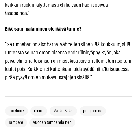
kaikkiin ruokiin älyttömästi chiliä vaan haen sopivaa
tasapainoa.”
Eikö suun palaminen ole ikävä tunne?
”Se tunnehan on aistiharha. Vähitellen siihen jää koukkuun, sillä
tunteesta seuraa omanlaisensa endorfiiniryöppy. Syön joka
päivä chiliä, ja toisinaan on masokistipäiviä, jolloin otan itseltäni
luulot pois. Kaikkien ei kuitenkaan pidä syödä niin. Tulisuudessa
pitää pysyä omien mukavuusrajojen sisällä.”
facebook
ilmiöt
Marko Suksi
poppamies
Tampere
Vuoden tamperelainen