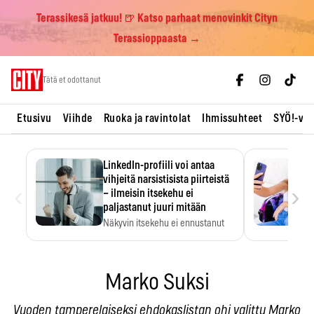
Terassikesä jatkuu! 🍺 Katso parhaat menovinkit Cityn
Terassioppaasta →
Skip
Tätä et odottanut
to
content
Etusivu
Viihde
Ruoka ja ravintolat
Ihmissuhteet
SYÖ!-vii
LinkedIn-profiili voi antaa
vihjeitä narsistisista piirteistä
‹
›
– ilmeisin itsekehu ei
paljastanut juuri mitään
Näkyvin itsekehu ei ennustanut
narsistisia piirteitä.
Marko Suksi
Vuoden tamperelaiseksi ehdokaslistan ohi valittu Marko