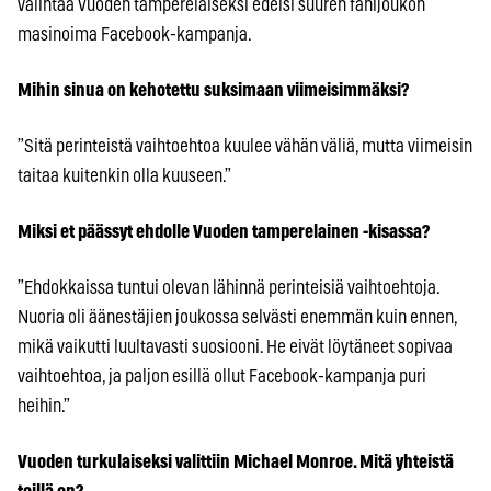
valintaa Vuoden tamperelaiseksi edelsi suuren fanijoukon
masinoima Facebook-kampanja.
Mihin sinua on kehotettu suksimaan viimeisimmäksi?
”Sitä perinteistä vaihtoehtoa kuulee vähän väliä, mutta viimeisin
taitaa kuitenkin olla kuuseen.”
Miksi et päässyt ehdolle Vuoden tamperelainen -kisassa?
”Ehdokkaissa tuntui olevan lähinnä perinteisiä vaihtoehtoja.
Nuoria oli äänestäjien joukossa selvästi enemmän kuin ennen,
mikä vaikutti luultavasti suosiooni. He eivät löytäneet sopivaa
vaihtoehtoa, ja paljon esillä ollut Facebook-kampanja puri
heihin.”
Vuoden turkulaiseksi valittiin Michael Monroe. Mitä yhteistä