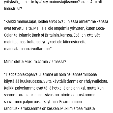
yrityksiä, joita ette hyväksy mainostajiksenne? Israel Aircraft
Industries?
“Kaikki mainostajat, joiden arvot ovat linjassa omiemme kanssa
ovat tervetulleita. Meillä ei ole ongelmia yritysten, kuten Coca-
Colan tai Islamic Bank of Britainin, kanssa. Epäilen, etteivät
mainitsemasi kaltaiset yritykset ole kiinnostuneita
mainostamaan sivuillamme.”
Mihin olette Muxlim.comia viemässä?
“Tiedostonjakopalvelullamme on noin neljännesmiljoona
käyttäjää kuukaudessa. 38 % käyttäjistämme on Yhdysvalloista.
Kaikki palvelumme ovat tällä hetkellä englanniksi, mutta kun
saamme arabiankielisen sivuston toimimaan, uskomme
saavamme paljon uusia käyttäjiä. Ensimmäinen
rahoituskierroksemme on kesken. Muxlim eroaa muista