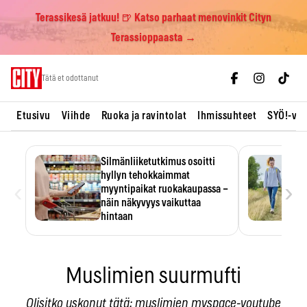
Terassikesä jatkuu! 🍺 Katso parhaat menovinkit Cityn
Terassioppaasta →
Skip
Tätä et odottanut
to
content
Etusivu
Viihde
Ruoka ja ravintolat
Ihmissuhteet
SYÖ!-vii
Silmänliiketutkimus osoitti
hyllyn tehokkaimmat
‹
›
myyntipaikat ruokakaupassa –
näin näkyvyys vaikuttaa
hintaan
Tuotteen paikka hyllyssä
ratkaisee, huomataanko se.
Kauppiaat hyödyntävät…
Muslimien suurmufti
Olisitko uskonut tätä: muslimien myspace-youtube