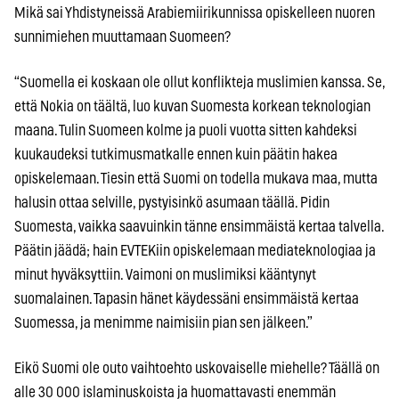
Mikä sai Yhdistyneissä Arabiemiirikunnissa opiskelleen nuoren
sunnimiehen muuttamaan Suomeen?
“Suomella ei koskaan ole ollut konflikteja muslimien kanssa. Se,
että Nokia on täältä, luo kuvan Suomesta kor­kean teknologian
maana. Tulin Suomeen kolme ja puoli vuotta sitten kahdeksi
kuukaudeksi tutkimusmatkalle ennen kuin päätin hakea
opiskelemaan. Tiesin että Suomi on todella mukava maa, mutta
halusin ottaa selville, pystyisinkö asumaan täällä. Pidin
Suomesta, vaikka saavuinkin tänne ensimmäistä kertaa talvella.
Päätin jäädä; hain EVTEKiin opiskelemaan mediateknologiaa ja
minut hyväksyttiin. Vaimoni on muslimiksi kääntynyt
suomalainen. Tapasin hänet käydessäni ensimmäistä kertaa
Suomessa, ja menimme naimisiin pian sen jälkeen.”
Eikö Suomi ole outo vaihtoehto uskovaiselle miehelle? Täällä on
alle 30 000 islaminuskoista ja huomattavasti enemmän