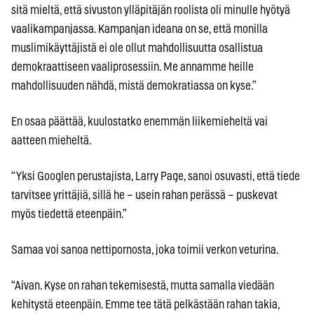
sitä mieltä, että sivuston ylläpitäjän roolista oli minulle hyötyä
vaalikampanjassa. Kampanjan ideana on se, että monilla
muslimikäyttäjistä ei ole ollut mahdollisuutta osallistua
demokraattiseen vaaliprosessiin. Me annamme heille
mahdollisuuden nähdä, mistä demokratiassa on kyse.”
En osaa päättää, kuulostatko enemmän liikemieheltä vai
aatteen mieheltä.
“Yksi Googlen perustajista, Larry Page, sanoi osuvasti, että tiede
tarvitsee yrittäjiä, sillä he – usein rahan perässä – puskevat
myös tiedettä eteenpäin.”
Samaa voi sanoa nettipornosta, joka toimii verkon veturina.
“Aivan. Kyse on rahan tekemisestä, mutta samalla viedään
kehitystä eteenpäin. Emme tee tätä pelkästään rahan takia,