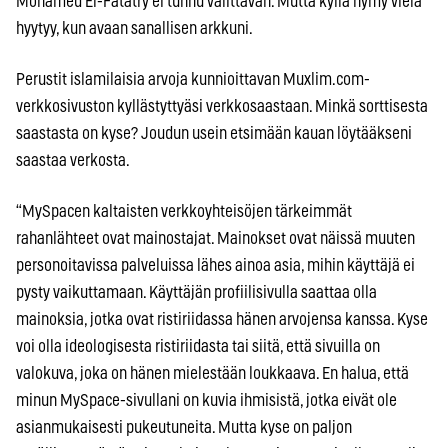
Mohamed El-Fatatry ei tunnu välittävän. Mutta kyllä hymy vielä
hyytyy, kun avaan sanallisen arkkuni.
Perustit islamilaisia arvoja kunnioittavan Muxlim.com-
verkkosivuston kyllästyttyäsi verkkosaastaan. Minkä sorttisesta
saastasta on kyse? Joudun usein etsimään kauan löytääkseni
saastaa verkosta.
“MySpacen kaltaisten verkkoyhteisöjen tärkeimmät
rahanlähteet ovat mainostajat. Mainokset ovat näissä muuten
personoitavissa palveluissa lähes ainoa asia, mihin käyttäjä ei
pysty vaikuttamaan. Käyttäjän profiilisivulla saattaa olla
mainoksia, jotka ovat ristiriidassa hänen arvojensa kanssa. Kyse
voi olla ideologisesta ristiriidasta tai siitä, että sivuilla on
valokuva, joka on hänen mielestään loukkaava. En halua, että
minun MySpace-sivullani on kuvia ihmisistä, jotka eivät ole
asianmukaisesti pukeutuneita. Mutta kyse on paljon