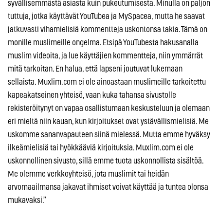
syvällisemmästä asiasta kuin pukeutumisesta. Minulla on paljon
tuttuja, jotka käyttävät YouTubea ja MySpacea, mutta he saavat
jatkuvasti vihamielisiä kommentteja uskontonsa takia. Tämä on
monille muslimeille ongelma. Etsipä You­Tubesta hakusanalla
muslim videoita, ja lue käyttäjien kommentteja, niin ymmärrät
mitä tarkoitan. En halua, että lapseni joutuvat lukemaan
sellaista. Muxlim.com ei ole ainoastaan muslimeille tarkoitettu
kapeakatseinen yhteisö, vaan kuka tahansa sivustolle
rekisteröitynyt on vapaa osallistumaan keskusteluun ja olemaan
eri mieltä niin kauan, kun kirjoitukset ovat ystävällismielisiä. Me
uskomme sananvapauteen siinä mielessä. Mutta emme hyväksy
ilkeämielisiä tai hyökkääviä kirjoituksia. Muxlim.com ei ole
uskonnollinen sivusto, sillä emme tuota uskonnollista sisältöä.
Me olemme verkkoyhteisö, jota muslimit tai heidän
arvomaailmansa jakavat ihmiset voivat käyttää ja tuntea olonsa
mukavaksi.”