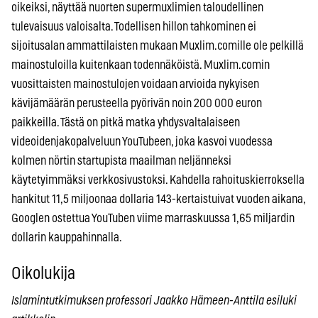
oikeiksi, näyttää nuorten supermuxlimien taloudellinen
tulevaisuus valoisalta. Todellisen hillon tahkominen ei
sijoitusalan ammattilaisten mukaan Muxlim.comille ole pelkillä
mainostuloilla kuitenkaan todennäköistä. Muxlim.comin
vuosittaisten mainostulojen voidaan arvioida nykyisen
kävijämäärän perusteella pyörivän noin 200 000 euron
paikkeilla. Tästä on pitkä matka yhdysvaltalaiseen
videoidenjakopalveluun YouTubeen, joka kasvoi vuodessa
kolmen nörtin startupista maailman neljänneksi
käytetyimmäksi verkkosivustoksi. Kahdella rahoituskierroksella
hankitut 11,5 miljoonaa dollaria 143-kertaistuivat vuoden aikana,
Googlen ostettua YouTuben viime marraskuussa 1,65 miljardin
dollarin kauppahinnalla.
Oikolukija
Islamintutkimuksen professori Jaakko Hämeen-Anttila esiluki