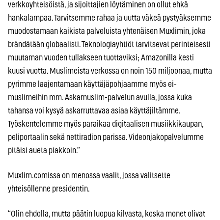
verkkoyhteisöistä, ja sijoittajien löytäminen on ollut ehkä
hankalampaa. Tarvitsemme rahaa ja uutta väkeä pystyäksemme
muodostamaan kaikista palveluista yhtenäisen Muxlimin, joka
brändätään globaalisti. Teknologiayhtiöt tarvitsevat perinteisesti
muutaman vuoden tullakseen tuottaviksi; Amazonilla kesti
kuusi vuotta. Muslimeista verkossa on noin 150 miljoonaa, mutta
pyrimme laajentamaan käyttäjäpohjaamme myös ei-
muslimeihin mm. Askamuslim-palvelun avulla, jossa kuka
tahansa voi kysyä askarruttavaa asiaa käyttäjiltämme.
Työskentelemme myös paraikaa digitaalisen musiikkikaupan,
peliportaalin sekä nettiradion parissa. Videonjakopalvelumme
pitäisi aueta piakkoin.”
Muxlim.comissa on menossa vaalit, jossa valitsette
yhteisöllenne presidentin.
“Olin ehdolla, mutta päätin luopua kilvasta, koska monet olivat