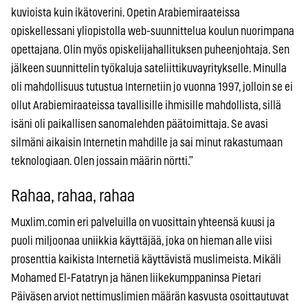
kuvioista kuin ikätoverini. Opetin Arabiemiraateissa
opiskellessani yliopistolla web-suunnittelua koulun nuorimpana
opettajana. Olin myös opiskelijahallituksen puheenjohtaja. Sen
jälkeen suunnittelin työkaluja sateliittikuvayritykselle. Minulla
oli mahdollisuus tutustua Internetiin jo vuonna 1997, jolloin se ei
ollut Arabiemiraateissa tavallisille ihmisille mahdollista, sillä
isäni oli paikallisen sanomalehden päätoimittaja. Se avasi
silmäni aikaisin Internetin mahdille ja sai minut rakastumaan
teknologiaan. Olen jossain määrin nörtti.”
Rahaa, rahaa, rahaa
Muxlim.comin eri palveluilla on vuosittain yhteensä kuusi ja
puoli miljoonaa uniikkia käyttäjää, joka on hieman alle viisi
prosenttia kaikista Internetiä käyttävistä muslimeista. Mikäli
Mohamed El-Fatatryn ja hänen liikekumppaninsa Pietari
Päiväsen arviot nettimuslimien määrän kasvusta osoittautuvat