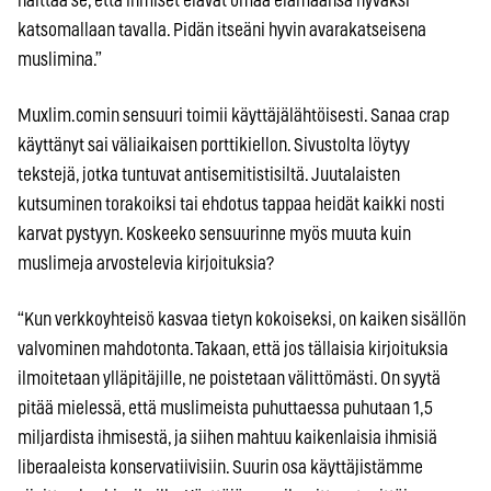
haittaa se, että ihmiset elävät omaa elämäänsä hyväksi
katsomallaan tavalla. Pidän itseäni hyvin avarakatseisena
muslimina.”
Muxlim.comin sensuuri toimii käyttäjälähtöisesti. Sanaa crap
käyttänyt sai väliaikaisen porttikiellon. Sivustolta löytyy
tekstejä, jotka tuntuvat antisemitistisiltä. Juutalaisten
kutsuminen torakoiksi tai ehdotus tappaa heidät kaikki nosti
karvat pystyyn. Koskeeko sensuurinne myös muuta kuin
muslimeja arvostelevia kirjoituksia?
“Kun verkkoyhteisö kasvaa tietyn kokoiseksi, on kaiken sisällön
valvominen mahdotonta. Takaan, että jos tällaisia kirjoituksia
ilmoitetaan ylläpitäjille, ne poistetaan välittömästi. On syytä
pitää mielessä, että muslimeista puhuttaessa puhutaan 1,5
miljardista ihmisestä, ja siihen mahtuu kaikenlaisia ihmisiä
liberaaleista konservatiivisiin. Suurin osa käyttäjistämme