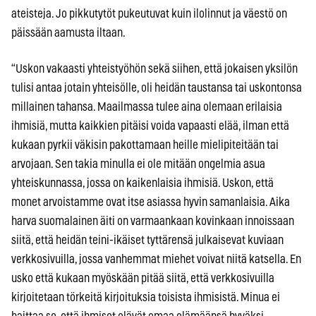
ateisteja. Jo pikkutytöt pukeutuvat kuin ilolinnut ja väestö on
päissään aamusta iltaan.
“Uskon vakaasti yhteistyöhön sekä siihen, että jokaisen yksilön
tulisi antaa jotain yhteisölle, oli heidän taustansa tai uskontonsa
millainen tahansa. Maailmassa tulee aina olemaan erilaisia
ihmisiä, mutta kaikkien pitäisi voida vapaasti elää, ilman että
kukaan pyrkii väkisin pakottamaan heille mielipiteitään tai
arvojaan. Sen takia minulla ei ole mitään ongelmia asua
yhteiskunnassa, jossa on kaikenlaisia ihmisiä. Uskon, että
monet arvoistamme ovat itse asiassa hyvin samanlaisia. Aika
harva suomalainen äiti on varmaankaan kovinkaan innoissaan
siitä, että heidän teini-ikäiset tyttärensä julkaisevat kuviaan
verkkosivuilla, jossa vanhemmat miehet voivat niitä katsella. En
usko että kukaan myöskään pitää siitä, että verkkosivuilla
kirjoitetaan törkeitä kirjoituksia toisista ihmisistä. Minua ei