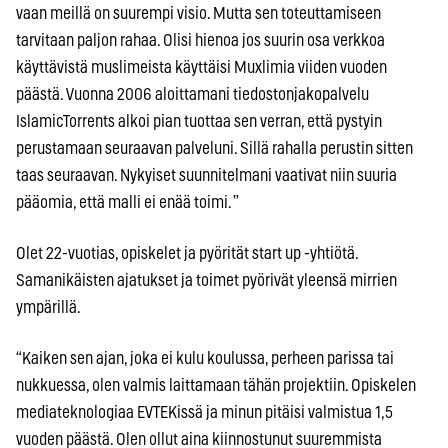
vaan meillä on suurempi visio. Mutta sen toteuttamiseen
tarvitaan paljon rahaa. Olisi hienoa jos suurin osa verkkoa
käyttävistä muslimeista käyttäisi Muxlimia viiden vuoden
päästä. Vuonna 2006 aloittamani tiedostonjakopalvelu
IslamicTorrents alkoi pian tuottaa sen verran, että pystyin
perustamaan seuraavan palveluni. Sillä rahalla perustin sitten
taas seuraavan. Nykyiset suunnitelmani vaativat niin suuria
pääomia, että malli ei enää toimi. ”
Olet 22-vuotias, opiskelet ja pyörität start up -yhtiötä.
Samanikäisten ajatukset ja toimet pyörivät yleensä mirrien
ympärillä.
“Kaiken sen ajan, joka ei kulu koulussa, perheen parissa tai
nukkuessa, olen valmis laittamaan tähän projektiin. Opiskelen
mediateknologiaa EVTEKissä ja minun pitäisi valmistua 1,5
vuoden päästä. Olen ollut aina kiinnostunut suuremmista