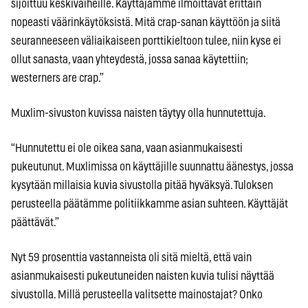
sijoittuu keskivaiheille. Käyttäjämme ilmoittavat erittäin
nopeasti väärinkäytöksistä. Mitä crap-sanan käyttöön ja siitä
seuranneeseen väliaikaiseen porttikieltoon tulee, niin kyse ei
ollut sanasta, vaan yhteydestä, jossa sanaa käytettiin;
westerners are crap.”
Muxlim-sivuston kuvissa naisten täytyy olla hunnutettuja.
“Hunnutettu ei ole oikea sana, vaan asianmukaisesti
pukeutunut. Muxlimissa on käyttäjille suunnattu äänestys, jossa
kysytään millaisia kuvia sivustolla pitää hyväksyä. Tuloksen
perusteella päätämme politiikkamme asian suhteen. Käyttäjät
päättävät.”
Nyt 59 prosenttia vastanneista oli sitä mieltä, että vain
asianmukaisesti pukeutuneiden naisten kuvia tulisi näyttää
sivustolla. Millä perusteella valitsette mainostajat? Onko