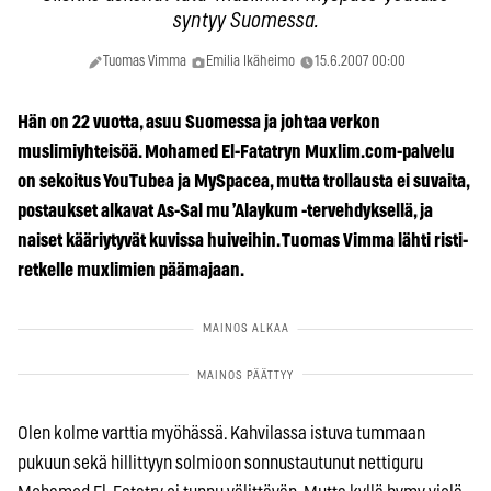
syntyy Suomessa.
Tuomas Vimma
Emilia Ikäheimo
15.6.2007 00:00
Hän on 22 vuotta, asuu Suomessa ja johtaa verkon
muslimiyhteisöä. Mohamed El-Fatatryn Muxlim.com-palvelu
on sekoitus YouTubea ja MySpacea, mutta trollausta ei suvaita,
postaukset alkavat ­­As-Sal mu ’Alaykum -tervehdyksellä, ja
naiset kääriytyvät kuvissa huiveihin. Tuomas Vimma lähti risti­
retkelle muxlimien päämajaan.
Olen kolme varttia myöhässä. Kahvilassa istuva tummaan
pukuun sekä hillittyyn solmioon sonnustautunut nettiguru