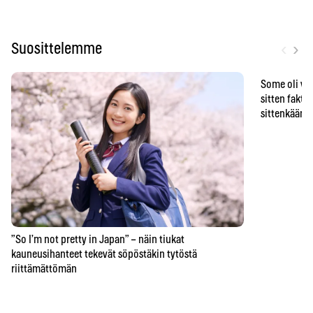
‹
›
Suosittelemme
Some oli vä
sitten faktat
sittenkään o
”So I’m not pretty in Japan” – näin tiukat
kauneusihanteet tekevät söpöstäkin tytöstä
riittämättömän