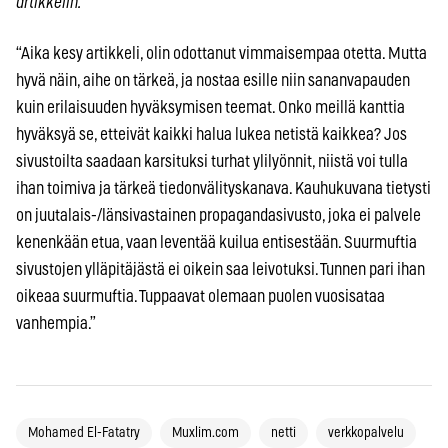
artikkelin.
“Aika kesy artikkeli, olin odottanut vimmaisempaa otetta. Mutta
hyvä näin, aihe on tärkeä, ja nostaa esille niin sananvapauden
kuin erilaisuuden hyväksymisen teemat. Onko meillä kanttia
hyväksyä se, etteivät kaikki halua lukea netistä kaikkea? Jos
sivustoilta saadaan karsituksi turhat ylilyönnit, niistä voi tulla
ihan toimiva ja tärkeä tiedonvälityskanava. Kauhukuvana tietysti
on juutalais-/länsivastainen propagandasivusto, joka ei palvele
kenenkään etua, vaan leventää kuilua entisestään. Suurmuftia
sivustojen ylläpitäjästä ei oikein saa leivotuksi. Tunnen pari ihan
oikeaa suurmuftia. Tuppaavat olemaan puolen vuosisataa
vanhempia.”
Mohamed El-Fatatry
Muxlim.com
netti
verkkopalvelu