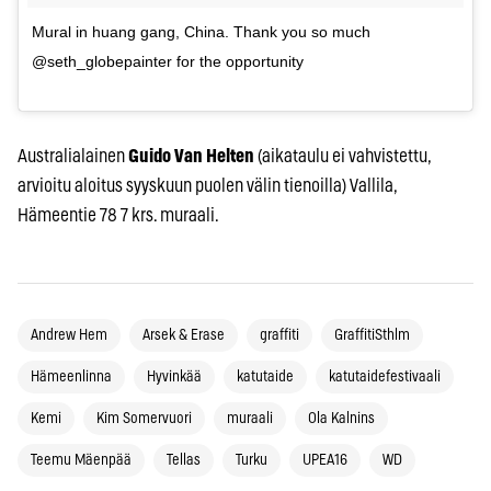
Mural in huang gang, China. Thank you so much
@seth_globepainter for the opportunity
Australialainen
Guido Van Helten
(aikataulu ei vahvistettu,
arvioitu aloitus syyskuun puolen välin tienoilla) Vallila,
Hämeentie 78 7 krs. muraali.
Andrew Hem
Arsek & Erase
graffiti
GraffitiSthlm
Hämeenlinna
Hyvinkää
katutaide
katutaidefestivaali
Kemi
Kim Somervuori
muraali
Ola Kalnins
Teemu Mäenpää
Tellas
Turku
UPEA16
WD