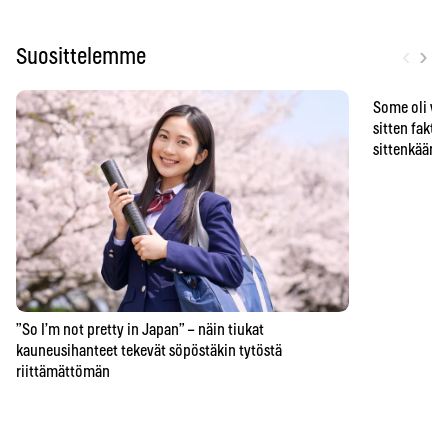
‹
›
Suosittelemme
Some oli vä
sitten faktat
sittenkään o
”So I’m not pretty in Japan” – näin tiukat
kauneusihanteet tekevät söpöstäkin tytöstä
riittämättömän