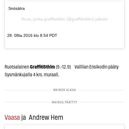
Snösätra
Kuva, jonka graffitisthlm (@graffitisthlm) julkaisi
28. 08ta 2016 klo 8.54 PDT
Ruotsalainen
GraffitiSthlm
(9.-12.9) Vallilan Ensikodin pääty
Sysmänkujalla 4 krs. muraali.
Vaasa
ja Andrew Hem