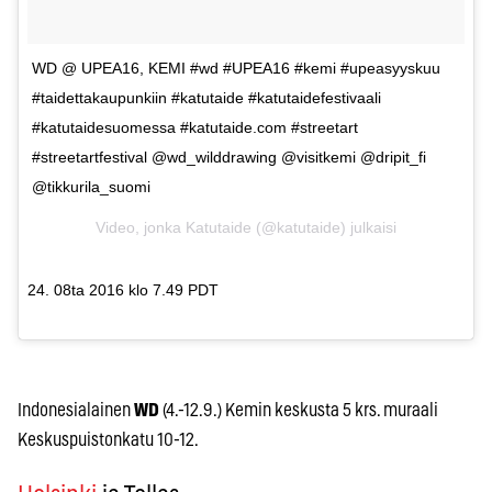
WD @ UPEA16, KEMI #wd #UPEA16 #kemi #upeasyyskuu
#taidettakaupunkiin #katutaide #katutaidefestivaali
#katutaidesuomessa #katutaide.com #streetart
#streetartfestival @wd_wilddrawing @visitkemi @dripit_fi
@tikkurila_suomi
Video, jonka Katutaide (@katutaide) julkaisi
24. 08ta 2016 klo 7.49 PDT
Indonesialainen
WD
(4.-12.9.) Kemin keskusta 5 krs. muraali
Keskuspuistonkatu 10-12.