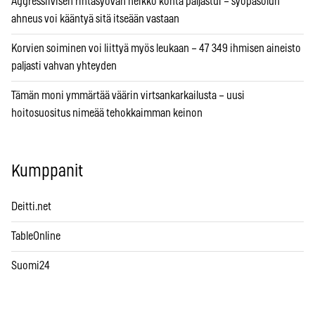
Aggressiivisen rintasyövän heikko kohta paljastui – syöpäsolun
ahneus voi kääntyä sitä itseään vastaan
Korvien soiminen voi liittyä myös leukaan – 47 349 ihmisen aineisto
paljasti vahvan yhteyden
Tämän moni ymmärtää väärin virtsankarkailusta – uusi
hoitosuositus nimeää tehokkaimman keinon
Kumppanit
Deitti.net
TableOnline
Suomi24