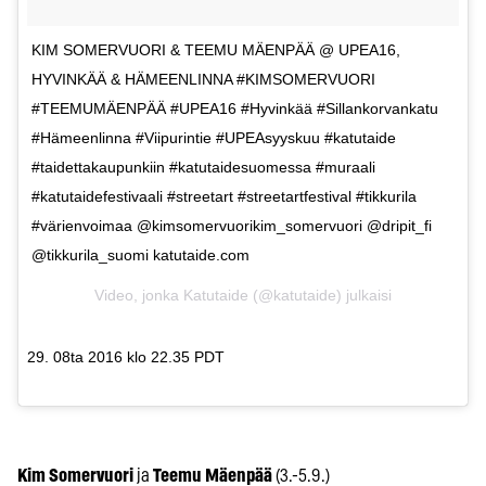
KIM SOMERVUORI & TEEMU MÄENPÄÄ @ UPEA16,
HYVINKÄÄ & HÄMEENLINNA #KIMSOMERVUORI
#TEEMUMÄENPÄÄ #UPEA16 #Hyvinkää #Sillankorvankatu
#Hämeenlinna #Viipurintie #UPEAsyyskuu #katutaide
#taidettakaupunkiin #katutaidesuomessa #muraali
#katutaidefestivaali #streetart #streetartfestival #tikkurila
#värienvoimaa @kimsomervuorikim_somervuori @dripit_fi
@tikkurila_suomi katutaide.com
Video, jonka Katutaide (@katutaide) julkaisi
29. 08ta 2016 klo 22.35 PDT
Kim Somervuori
ja
Teemu Mäenpää
(3.-5.9.)