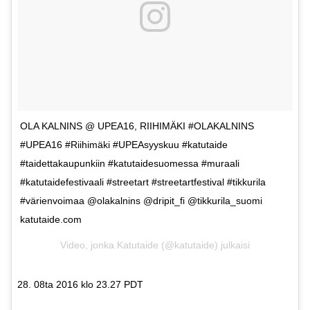
OLA KALNINS @ UPEA16, RIIHIMÄKI #OLAKALNINS
#UPEA16 #Riihimäki #UPEAsyyskuu #katutaide
#taidettakaupunkiin #katutaidesuomessa #muraali
#katutaidefestivaali #streetart #streetartfestival #tikkurila
#värienvoimaa @olakalnins @dripit_fi @tikkurila_suomi
katutaide.com
Video, jonka Katutaide (@katutaide) julkaisi
28. 08ta 2016 klo 23.27 PDT