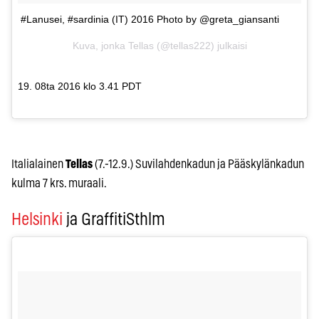
#Lanusei, #sardinia (IT) 2016 Photo by @greta_giansanti
Kuva, jonka Tellas (@tellas222) julkaisi
19. 08ta 2016 klo 3.41 PDT
Italialainen
Tellas
(7.-12.9.) Suvilahdenkadun ja Pääskylänkadun
kulma 7 krs. muraali.
Helsinki
ja GraffitiSthlm