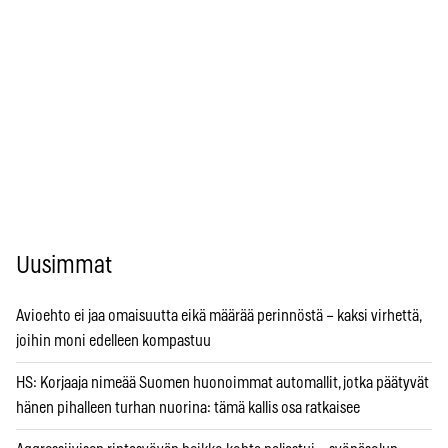
Uusimmat
Avioehto ei jaa omaisuutta eikä määrää perinnöstä – kaksi virhettä,
joihin moni edelleen kompastuu
HS: Korjaaja nimeää Suomen huonoimmat automallit, jotka päätyvät
hänen pihalleen turhan nuorina: tämä kallis osa ratkaisee