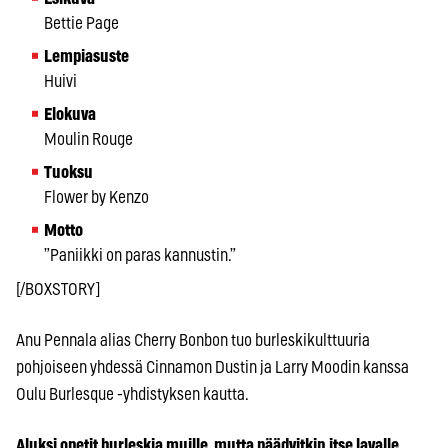
Bettie Page
Lempiasuste
Huivi
Elokuva
Moulin Rouge
Tuoksu
Flower by Kenzo
Motto
”Paniikki on paras kannustin.”
[/BOXSTORY]
Anu Pennala alias Cherry Bonbon tuo burleskikulttuuria
pohjoiseen yhdessä Cinnamon Dustin ja Larry Moodin kanssa
Oulu Burlesque -yhdistyksen kautta.
Aluksi opetit burleskia muille, mutta päädyitkin itse lavalle.