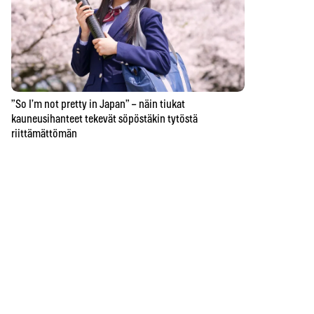
”So I’m not pretty in Japan” – näin tiukat
kauneusihanteet tekevät söpöstäkin tytöstä
riittämättömän