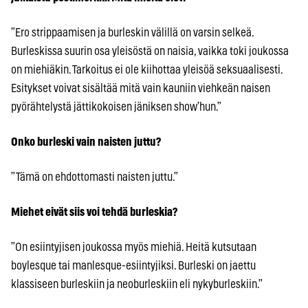
”Ero strippaamisen ja burleskin välillä on varsin selkeä.
Burleskissa suurin osa yleisöstä on naisia, vaikka toki joukossa
on miehiäkin. Tarkoitus ei ole kiihottaa yleisöä seksuaalisesti.
Esitykset voivat sisältää mitä vain kauniin viehkeän naisen
pyörähtelystä jättikokoisen jäniksen show’hun.”
Onko burleski vain naisten juttu?
”Tämä on ehdottomasti naisten juttu.”
Miehet eivät siis voi tehdä burleskia?
”On esiintyjisen joukossa myös miehiä. Heitä kutsutaan
boylesque tai manlesque-esiintyjiksi. Burleski on jaettu
klassiseen burleskiin ja neoburleskiin eli nykyburleskiin.”