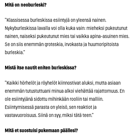
Mitä on neoburleski?
”Klassisessa burleskissa esiintyjä on yleensä nainen.
Nykyburleskissa lavalla voi olla kuka vain: mieheksi pukeutunut
nainen, naiseksi pukeutunut mies tai vaikka apina-asuinen mies.
Se on siis enemmän groteskia, irvokasta ja huumoripitoista
burleskia.”
Mistä itse nautit eniten burleskissa?
”Kaikki hörhelöt ja röyhelöt kiinnostivat aluksi, mutta asiaan
enemmän tutustuttuani minua alkoi viehättää rajattomuus. En
ole esiintyjänä sidottu mihinkään rooliin tai malliin.
Esiintymisessä parasta on yleisö, sen reaktiot ja
vastavuoroisuus. Siinä on syy, miksi tätä teen.”
Mitä et suostuisi pukemaan päällesi?