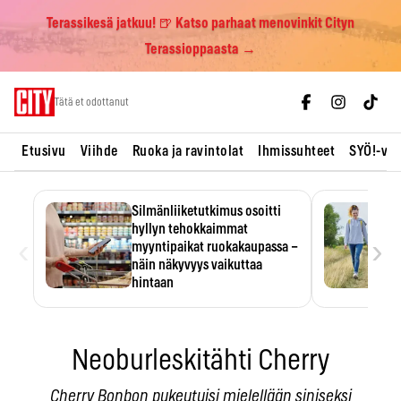
Terassikesä jatkuu! 🍺 Katso parhaat menovinkit Cityn
Terassioppaasta →
Skip
Tätä et odottanut
to
content
Etusivu
Viihde
Ruoka ja ravintolat
Ihmissuhteet
SYÖ!-vii
Silmänliiketutkimus osoitti
hyllyn tehokkaimmat
‹
›
myyntipaikat ruokakaupassa –
näin näkyvyys vaikuttaa
hintaan
Tuotteen paikka hyllyssä
ratkaisee, huomataanko se.
Kauppiaat hyödyntävät…
Neoburleskitähti Cherry
Cherry Bonbon pukeutuisi mielellään siniseksi