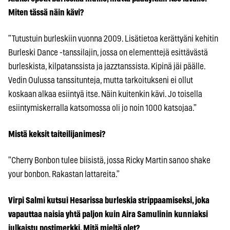
Miten tässä näin kävi?
”Tutustuin burleskiin vuonna 2009. Lisätietoa kerättyäni kehitin
Burleski Dance -tanssilajin, jossa on elementtejä esittävästä
burleskista, kilpatanssista ja jazztanssista. Kipinä jäi päälle.
Vedin Oulussa tanssitunteja, mutta tarkoitukseni ei ollut
koskaan alkaa esiintyä itse. Näin kuitenkin kävi. Jo toisella
esiintymiskerralla katsomossa oli jo noin 1000 katsojaa.”
Mistä keksit taiteilijanimesi?
”Cherry Bonbon tulee biisistä, jossa Ricky Martin sanoo shake
your bonbon. Rakastan lattareita.”
Virpi Salmi kutsui Hesarissa burleskia strippaamiseksi, joka
vapauttaa naisia yhtä paljon kuin Aira Samulinin kunniaksi
julkaistu postimerkki. Mitä mieltä olet?