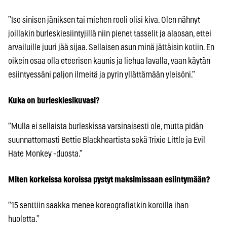
”Iso sinisen jäniksen tai miehen rooli olisi kiva. Olen nähnyt
joillakin burleskiesiintyjillä niin pienet tasselit ja alaosan, ettei
arvailuille juuri jää sijaa. Sellaisen asun minä jättäisin kotiin. En
oikein osaa olla eteerisen kaunis ja liehua lavalla, vaan käytän
esiintyessäni paljon ilmeitä ja pyrin yllättämään yleisöni.”
Kuka on burleskiesikuvasi?
”Mulla ei sellaista burleskissa varsinaisesti ole, mutta pidän
suunnattomasti Bettie Blackheartista sekä Trixie Little ja Evil
Hate Monkey -duosta.”
Miten korkeissa koroissa pystyt maksimissaan esiintymään?
”15 senttiin saakka menee koreografiatkin koroilla ihan
huoletta.”