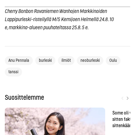
Cherry Bonbon Rovaniemen Wanhojen Markkinoiden
Lappipurleski-risteilyllä M/S Kemijoen Helmellä 24.8. 10
e, markkina-alueen puuhateltassa 25.8. 5 e.
Anu Pennala
burleski
ilmiöt
neoburleski
Oulu
tanssi
‹
›
Suosittelemme
Some oli vä
sitten faktat
sittenkään o