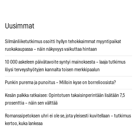
Uusimmat
Silmänliiketutkimus osoitti hyllyn tehokkaimmat myyntipaikat
ruokakaupassa – näin näkyvyys vaikuttaa hintaan
10 000 askeleen päivätavoite syntyi mainoksesta – laaja tutkimus
löysi terveyshyötyjen kannalta toisen merkkipaalun
Punkin purema ja punoitus – Milloin kyse on borrelioosista?
Kesän palkka ratkaisee: Opintotuen takaisinperintään lisätään 7,5
prosenttia – näin sen välttää
Romanssipetoksen uhri ei ole se, jota yleisesti kuvitellaan – tutkimus
kertoo, kuka lankeaa