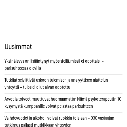
Uusimmat
Yksinäisyys on lisääntynyt myös siellä, missä ei odottaisi –
parisuhteessa olevilla
Tutkijat selvittivät uskoon tulemisen ja analyyttisen ajattelun
yhteyttä – tulos ei ollut aivan odotettu
Arvot ja toiveet muuttuvat huomaamatta: Nämä psykoterapeutin 10
kysymystä kumppanille voivat pelastaa parisuhteen
Vaihdevuodet ja alkoholi voivat ruokkia toisiaan – 936 vastaajan
tutkimus paljasti mutkikkaan yhteyden