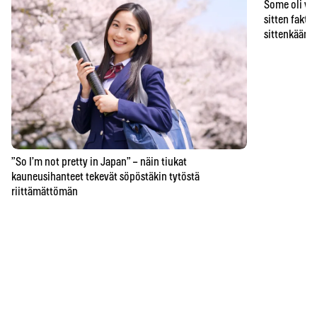
Some oli vä
sitten faktat
sittenkään o
”So I’m not pretty in Japan” – näin tiukat
kauneusihanteet tekevät söpöstäkin tytöstä
riittämättömän