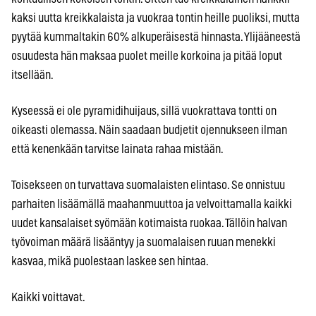
kaksi uutta kreikkalaista ja vuokraa tontin heille puoliksi, mutta
pyytää kummaltakin 60% alkuperäisestä hinnasta. Ylijääneestä
osuudesta hän maksaa puolet meille korkoina ja pitää loput
itsellään.
Kyseessä ei ole pyramidihuijaus, sillä vuokrattava tontti on
oikeasti olemassa. Näin saadaan budjetit ojennukseen ilman
että kenenkään tarvitse lainata rahaa mistään.
Toisekseen on turvattava suomalaisten elintaso. Se onnistuu
parhaiten lisäämällä maahanmuuttoa ja velvoittamalla kaikki
uudet kansalaiset syömään kotimaista ruokaa. Tällöin halvan
työvoiman määrä lisääntyy ja suomalaisen ruuan menekki
kasvaa, mikä puolestaan laskee sen hintaa.
Kaikki voittavat.