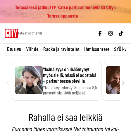
Terassikesä jatkuu! 🍺 Katso parhaat menovinkit Cityn
Terassioppaasta →
Skip
Tätä et odottanut
to
content
Etusivu
Viihde
Ruoka ja ravintolat
Ihmissuhteet
SYÖ!-vii
Yksinäisyys on lisääntynyt
myös siellä, missä ei odottaisi
‹
›
– parisuhteessa olevilla
Yksinäisyys yleistyi Suomessa 8,5
prosenttiyksikköä neljässä
vuodessa. Se…
Rahalla ei saa leikkiä
Eurooppa lähes vararikossa! Nyt toimintaa tai kol­