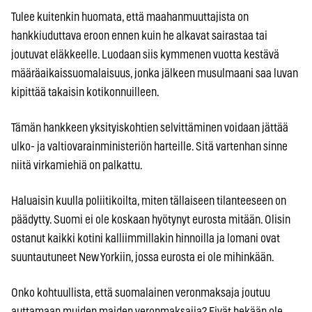
Tulee kuitenkin huomata, että maahanmuuttajista on
hankkiuduttava eroon ennen kuin he alkavat sairastaa tai
joutuvat eläkkeelle. Luodaan siis kymmenen vuotta kestävä
määräaikaissuomalaisuus, jonka jälkeen musulmaani saa luvan
kipittää takaisin kotikonnuilleen.
Tämän hankkeen yksityiskohtien selvittäminen voidaan jättää
ulko- ja valtiovarainministeriön harteille. Sitä vartenhan sinne
niitä virkamiehiä on palkattu.
Haluaisin kuulla poliitikoilta, miten tällaiseen tilanteeseen on
päädytty. Suomi ei ole koskaan hyötynyt eurosta mitään. Olisin
ostanut kaikki kotini kalliimmillakin hinnoilla ja lomani ovat
suuntautuneet New Yorkiin, jossa eurosta ei ole mihinkään.
Onko kohtuullista, että suomalainen veronmaksaja joutuu
auttamaan muiden maiden veronmaksajia? Eivät hekään ole