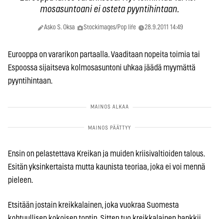
mosasuntoani ei osteta pyyntihintaan.
Asko S. Oksa
Stockimages/Pop life
28.9.2011 14:49
Eurooppa on vararikon partaalla. Vaaditaan nopeita toimia tai
Espoossa sijaitseva kol­mosasuntoni uhkaa jäädä myymättä
pyyntihintaan.
Ensin on pelastettava Kreikan ja muiden kriisivaltioiden talous.
Esitän yksinkertaista mutta kaunista teoriaa, joka ei voi mennä
pieleen.
Etsitään jostain kreikkalainen, joka vuokraa Suomesta
kohtuullisen kokoisen tontin. Sitten tuo kreikkalainen hankkii