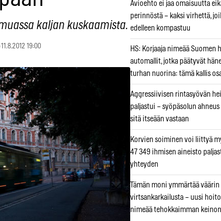
Avioehto ei jaa omaisuutta ei
perinnöstä – kaksi virhettä, jo
n muassa kaljan kuskaamista.
edelleen kompastuu
11.8.2012 19:00
HS: Korjaaja nimeää Suomen
automallit, jotka päätyvät hän
turhan nuorina: tämä kallis os
Aggressiivisen rintasyövän he
paljastui – syöpäsolun ahneus
sitä itseään vastaan
Korvien soiminen voi liittyä 
47 349 ihmisen aineisto paljas
yhteyden
Tämän moni ymmärtää väärin
virtsankarkailusta – uusi hoit
nimeää tehokkaimman keino