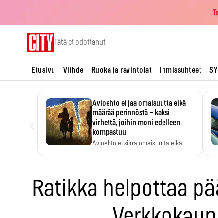
T
Skip
Tätä et odottanut
to
content
Etusivu
Viihde
Ruoka ja ravintolat
Ihmissuhteet
SY
Avioehto ei jaa omaisuutta eikä
määrää perinnöstä – kaksi
‹
virhettä, joihin moni edelleen
kompastuu
Avioehto ei siirrä omaisuutta eikä
ratkaise perintöasioita.
Ratikka helpottaa pää
Verkkokau