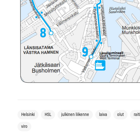
Helsinki
HSL
julkinen liikenne
laiva
olut
rai
viro