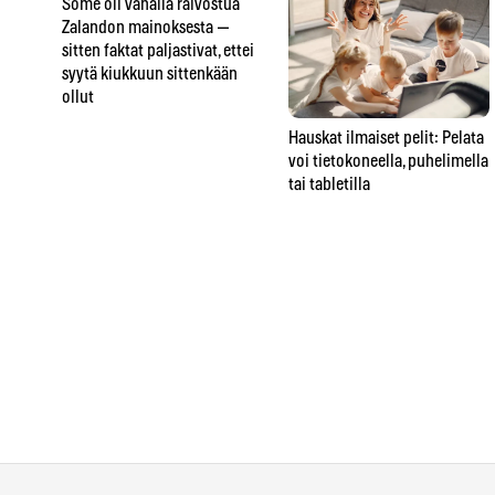
Some oli vähällä raivostua
Zalandon mainoksesta —
sitten faktat paljastivat, ettei
syytä kiukkuun sittenkään
ollut
Hauskat ilmaiset pelit: Pelata
voi tietokoneella, puhelimella
tai tabletilla