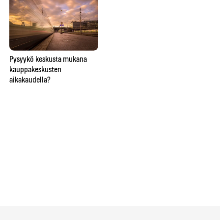
Lähitaikuutta
Pysyykö keskusta mukana
So
ravintolapöydässä esittävä
kauppakeskusten
ve
taikuri saattaa saada hymyn,
aikakaudella?
lie
oluen tai lähtöpassit
näi
ho
Ins