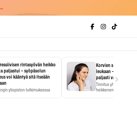
 →
essiivisen rintasyövän heikko
Korvien soiminen voi 
a paljastui – syöpäsolun
leukaan – 47 349 ihmi
›
us voi kääntyä sitä itseään
paljasti vahvan yhtey
taan
Tinnitus yhdistetään ku
ingin yliopiston tutkimuksessa
heikkenemiseen. Meta-a
aktiivisen rintasyövän kasvu
kertoo, että myös…
stui.