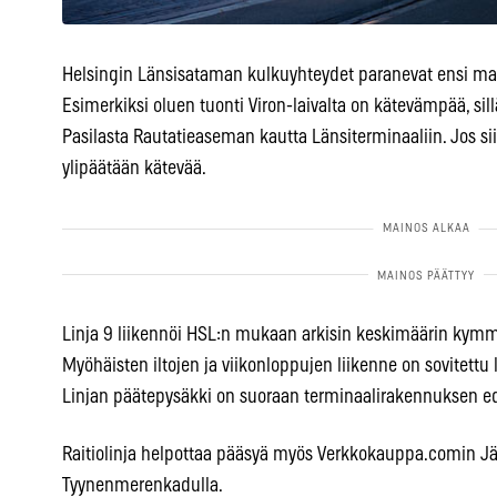
Helsingin Länsisataman kulkuyhteydet paranevat ensi maan
Esimerkiksi oluen tuonti Viron-laivalta on kätevämpää, sillä
Pasilasta Rautatieaseman kautta Länsiterminaaliin. Jos sii
ylipäätään kätevää.
Linja 9 liikennöi HSL:n mukaan arkisin keskimäärin kymm
Myöhäisten iltojen ja viikonloppujen liikenne on sovitettu 
Linjan päätepysäkki on suoraan terminaalirakennuksen e
Raitiolinja helpottaa pääsyä myös Verkkokauppa.comin Jä
Tyynenmerenkadulla.