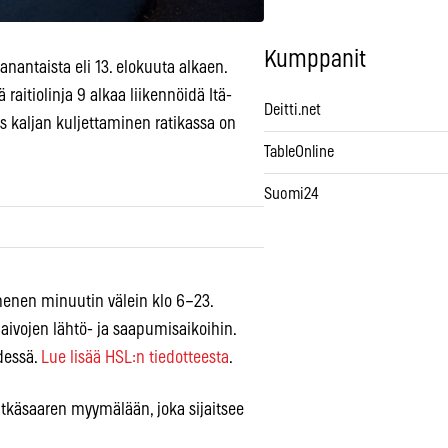
Kumppanit
antaista eli 13. elokuuta alkaen.
 raitiolinja 9 alkaa liikennöidä Itä-
Deitti.net
s kaljan kuljettaminen ratikassa on
TableOnline
Suomi24
enen minuutin välein klo 6–23.
laivojen lähtö- ja saapumisaikoihin.
dessä.
Lue lisää HSL:n tiedotteesta
.
tkäsaaren myymälään, joka sijaitsee