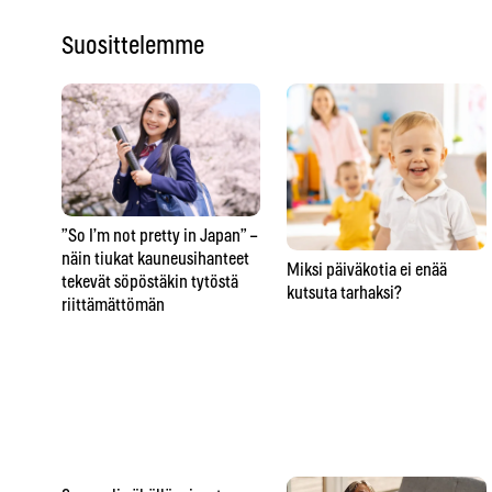
Suosittelemme
”So I’m not pretty in Japan” –
näin tiukat kauneusihanteet
Miksi päiväkotia ei enää
tekevät söpöstäkin tytöstä
kutsuta tarhaksi?
riittämättömän