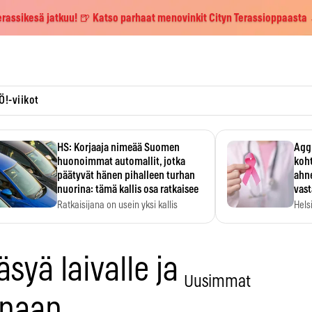
erassikesä jatkuu! 🍺 Katso parhaat menovinkit Cityn Terassioppaasta
Ö!-viikot
HS: Korjaaja nimeää Suomen
Aggr
huonoimmat automallit, jotka
koht
päätyvät hänen pihalleen turhan
ahne
nuorina: tämä kallis osa ratkaisee
vas
Ratkaisijana on usein yksi kallis
Hels
komponentti.
MYC-
hida
syä laivalle ja
Uusimmat
ppaan