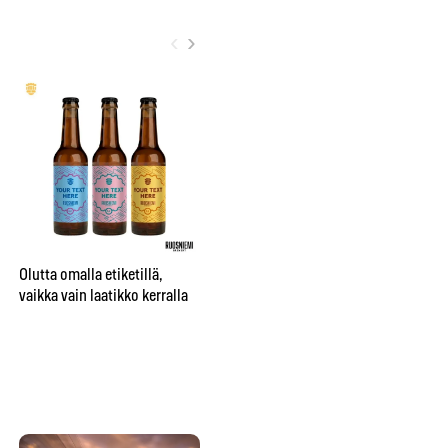
‹
›
City sai oman nimikko-oluen
”Be
Bruuverin Social Brewing
pr
Labissa
aj
Olutta omalla etiketillä,
su
vaikka vain laatikko kerralla
te
hu