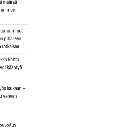
kä määrää
ihin moni
 huonoimmat
en pihalleen
a ratkaisee
ikko kohta
 voi kääntyä
myös leukaan –
ti vahvan
osuositus
n