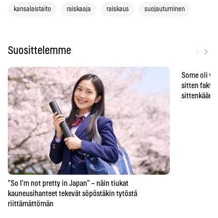
kansalaistaito
raiskaaja
raiskaus
suojautuminen
‹
›
Suosittelemme
Some oli vä
sitten faktat
sittenkään o
”So I’m not pretty in Japan” – näin tiukat
kauneusihanteet tekevät söpöstäkin tytöstä
riittämättömän