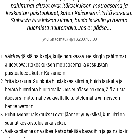
pahimmat alueet ovat Itäkeskuksen metroasema ja
keskustan puistoalueet, kuten Kaisaniemi. Yritä karkuun.
Suihkuta hiuslakkaa silmiin, huido laukulla ja herätä
huomiota huutamalla. Jos et pääse…
Cityn toimitus
1.6.2007 00:00
Vältä syrjäisiä paikkoja, kulje porukassa. Helsingin pahimmat
alueet ovat Itäkeskuksen metroasema ja keskustan
puistoalueet, kuten Kaisaniemi.
Yritä karkuun. Suihkuta hiuslakkaa silmiin, huido laukulla ja
herätä huomiota huutamalla. Jos et pääse pakoon, älä altista
itseäsi silmittömälle väkivallalle taistelemalla viimeiseen
hengenvetoon.
Puhu. Monet raiskaukset ovat jääneet yrityksiksi, kun uhri on
saanut keskustelua aikaiseksi.
Vaikka tilanne on vaikea, katso tekijää kasvoihin ja paina jokin