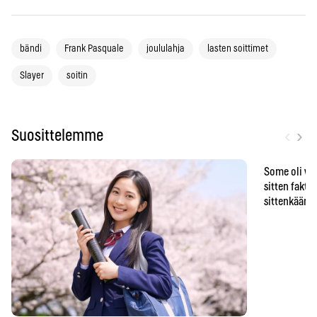
bändi
Frank Pasquale
joululahja
lasten soittimet
Slayer
soitin
‹
›
Suosittelemme
Some oli vä
sitten faktat
sittenkään o