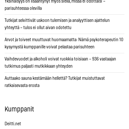
Yksinäisyys on lisääntynyt myös siellä, missä ei odottaisi –
parisuhteessa olevilla
Tutkijat selvittivät uskoon tulemisen ja analyyttisen ajattelun
yhteyttä – tulos ei ollut aivan odotettu
Arvot ja toiveet muuttuvat huomaamatta: Nämä psykoterapeutin 10
kysymystä kumppanille voivat pelastaa parisuhteen
Vaihdevuodet ja alkoholi voivat ruokkia toisiaan – 936 vastaajan
tutkimus paljasti mutkikkaan yhteyden
Auttaako sauna kestämään hellettä? Tutkijat muistuttavat
ratkaisevasta erosta
Kumppanit
Deitti.net