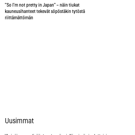
”So I’m not pretty in Japan” – näin tiukat
kauneusihanteet tekevät söpöstäkin tytöstä
riittämättömän
Uusimmat