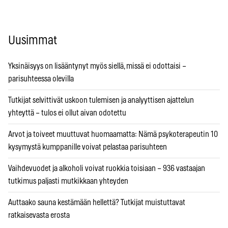
Uusimmat
Yksinäisyys on lisääntynyt myös siellä, missä ei odottaisi –
parisuhteessa olevilla
Tutkijat selvittivät uskoon tulemisen ja analyyttisen ajattelun
yhteyttä – tulos ei ollut aivan odotettu
Arvot ja toiveet muuttuvat huomaamatta: Nämä psykoterapeutin 10
kysymystä kumppanille voivat pelastaa parisuhteen
Vaihdevuodet ja alkoholi voivat ruokkia toisiaan – 936 vastaajan
tutkimus paljasti mutkikkaan yhteyden
Auttaako sauna kestämään hellettä? Tutkijat muistuttavat
ratkaisevasta erosta