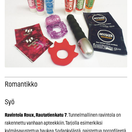
Romantikko
Syö
Ravintola Roux, Rautatienkatu 7
. Tunnelmallinen ravintola on
rakennettu vanhaan apteekkiin. Tarjolla esimerkiksi
kylmäsavustettua haukea Sodankylästä, paistettua poronfileetä