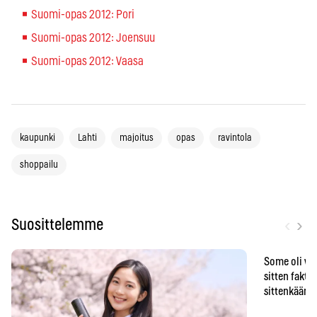
Suomi-opas 2012: Pori
Suomi-opas 2012: Joensuu
Suomi-opas 2012: Vaasa
kaupunki
Lahti
majoitus
opas
ravintola
shoppailu
‹
›
Suosittelemme
Some oli vä
sitten faktat
sittenkään o