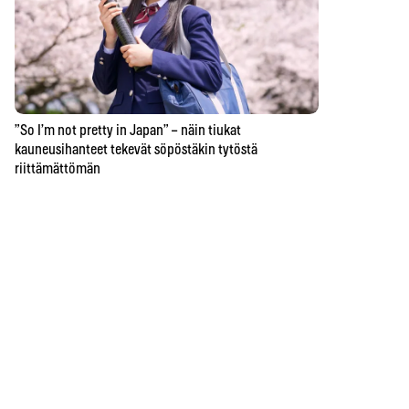
”So I’m not pretty in Japan” – näin tiukat
kauneusihanteet tekevät söpöstäkin tytöstä
riittämättömän