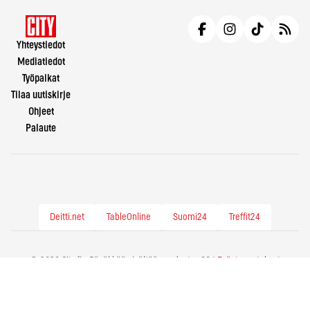
Yhteystiedot
Mediatiedot
Työpaikat
Tilaa uutiskirje
Ohjeet
Palaute
Deitti.net
TableOnline
Suomi24
Treffit24
© 2026 City.fi - Räväkkää sisältöä vuodesta -86 |
Evästeasetukset