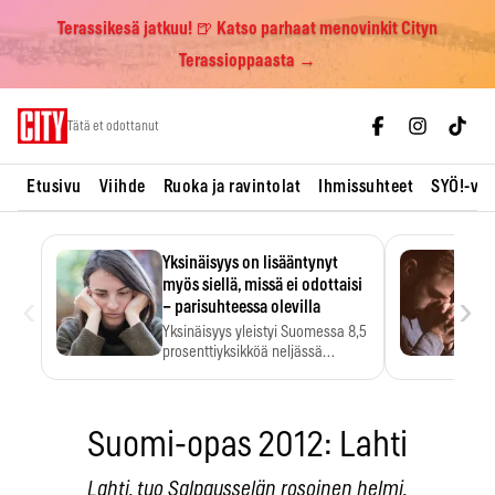
Terassikesä jatkuu! 🍺 Katso parhaat menovinkit Cityn
Terassioppaasta →
Skip
Tätä et odottanut
to
content
Etusivu
Viihde
Ruoka ja ravintolat
Ihmissuhteet
SYÖ!-vii
Yksinäisyys on lisääntynyt
myös siellä, missä ei odottaisi
‹
›
– parisuhteessa olevilla
Yksinäisyys yleistyi Suomessa 8,5
prosenttiyksikköä neljässä
vuodessa. Se…
Suomi-opas 2012: Lahti
Lahti, tuo Salpausselän rosoinen helmi.