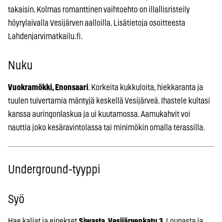
takaisin. Kolmas romanttinen vaihtoehto on illallisristeily
höyrylaivalla Vesijärven aalloilla. Lisätietoja osoitteesta
Lahdenjarvimatkailu.fi.
Nuku
Vuokramökki, Enonsaari
. Korkeita kukkuloita, hiekkaranta ja
tuulen tuivertamia mäntyjä keskellä Vesijärveä. Ihastele kultasi
kanssa auringonlaskua ja ui kuutamossa. Aamukahvit voi
nauttia joko kesäravintolassa tai minimökin omalla terassilla.
Underground-tyyppi
Syö
Hae kaljat ja einekset
Siwasta, Vesijärvenkatu 3
. Lounasta ja