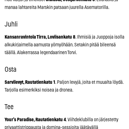
manaa lahtareita Marskin patsaan juurella Asematorilla.
Juhli
Kansanravintola Tirra, Loviisankatu 8
. Ihmisiä ja Juoppoja isolla
alkukirjaimella aamusta yömyöhään. Setakin pitää bileensä
täällä. Alakerrassa legendaarinen Torvi.
Osta
Sarvilevyt, Rautatienkatu 1
. Paljon levyjä, joita et muualta löydä.
Tarjolla esimerkiksi noisea ja dronea.
Tee
Your’s Paradise, Rautatienkatu 4
. Viihdeklubilla on järjestetty
privaattistrippausta ja domina-sessioita jäätävällä