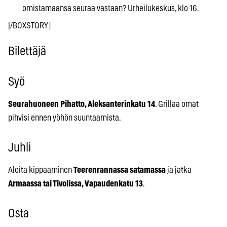
omistamaansa seuraa vastaan? Urheilukeskus, klo 16.
[/BOXSTORY]
Bilettäjä
Syö
Seurahuoneen Pihatto, Aleksanterinkatu 14
. Grillaa omat
pihvisi ennen yöhön suuntaamista.
Juhli
Aloita kippaaminen
Teerenrannassa satamassa
ja jatka
Armaassa tai Tivolissa, Vapaudenkatu 13
.
Osta