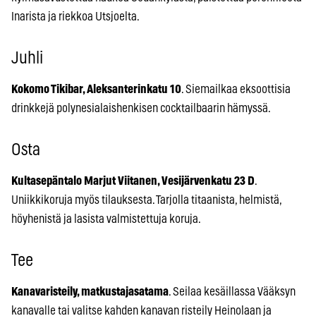
Inarista ja riekkoa Utsjoelta.
Juhli
Kokomo Tikibar, Aleksanterinkatu 10
. Siemailkaa eksoottisia
drinkkejä polynesialaishenkisen cocktailbaarin hämyssä.
Osta
Kultasepäntalo Marjut Viitanen, Vesijärvenkatu 23 D
.
Uniikkikoruja myös tilauksesta. Tarjolla titaanista, helmistä,
höyhenistä ja lasista valmistettuja koruja.
Tee
Kanavaristeily, matkustajasatama
. Seilaa kesäillassa Vääksyn
kanavalle tai valitse kahden kanavan risteily Heinolaan ja