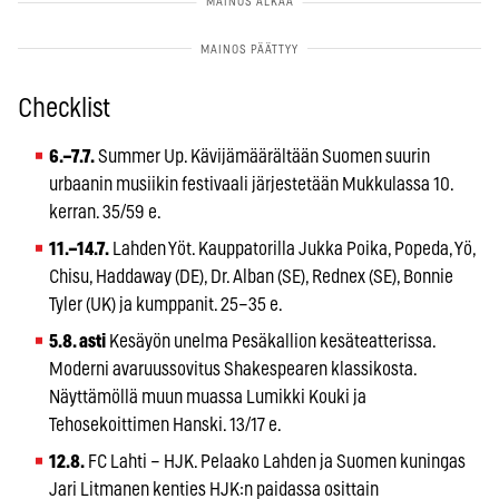
Checklist
6.–7.7.
Summer Up. Kävijämäärältään Suomen suurin
urbaanin musiikin festivaali järjestetään Mukkulassa 10.
kerran. 35/59 e.
11.–14.7.
Lahden Yöt. Kauppatorilla Jukka Poika, Popeda, Yö,
Chisu, Haddaway (DE), Dr. Alban (SE), Rednex (SE), Bonnie
Tyler (UK) ja kumppanit. 25–35 e.
5.8. asti
Kesäyön unelma Pesäkallion kesäteatterissa.
Moderni avaruussovitus Shakespearen klassikosta.
Näyttämöllä muun muassa Lumikki Kouki ja
Tehosekoittimen Hanski. 13/17 e.
12.8.
FC Lahti – HJK. Pelaako Lahden ja Suomen kuningas
Jari Litmanen kenties HJK:n paidassa osittain