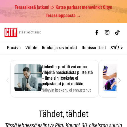
Terassikesä jatkuu! 🍺 Katso parhaat menovinkit Cityn
Terassioppaasta →
Skip
Tätä et odottanut
to
content
Etusivu
Viihde
Ruoka ja ravintolat
Ihmissuhteet
SYÖ!-vii
LinkedIn-profiili voi antaa
vihjeitä narsistisista piirteistä
‹
›
– ilmeisin itsekehu ei
paljastanut juuri mitään
Näkyvin itsekehu ei ennustanut
narsistisia piirteitä.
Tähdet, tähdet
Tässä lehdessä esiintyy Piitu Kauppi, 30, oikeiston suurin