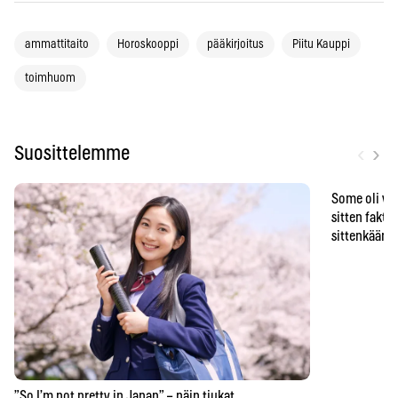
ammattitaito
Horoskooppi
pääkirjoitus
Piitu Kauppi
toimhuom
‹
›
Suosittelemme
Some oli vä
sitten faktat
sittenkään o
”So I’m not pretty in Japan” – näin tiukat