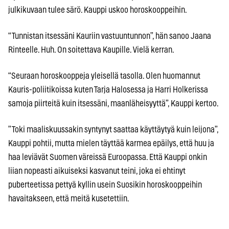
julkikuvaan tulee särö. Kauppi uskoo horoskooppeihin.
“Tunnistan itsessäni Kauriin vastuuntunnon”, hän sanoo Jaana
Rinteelle. Huh. On soitettava Kaupille. Vielä kerran.
“Seuraan horos­kooppeja yleisellä tasolla. Olen huomannut
Kauris-poliitikoissa kuten Tarja Halosessa ja Harri Holkerissa
samoja piirteitä kuin itsessäni, maanläheisyyttä”, Kauppi kertoo.
”Toki maaliskuussakin syntynyt saattaa käyttäytyä kuin leijona”,
Kauppi pohtii, mutta mielen täyttää karmea epäilys, että huu ja
haa leviävät Suomen väreissä Euroopassa. Että Kauppi onkin
liian nopeasti aikuiseksi kasvanut teini, joka ei ehtinyt
puberteetissa pettyä kyllin usein Suosikin horoskooppeihin
havaitakseen, että meitä kusetettiin.