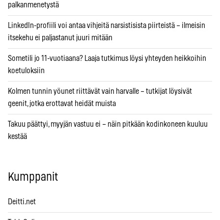
palkanmenetystä
LinkedIn-profiili voi antaa vihjeitä narsistisista piirteistä – ilmeisin
itsekehu ei paljastanut juuri mitään
Sometili jo 11-vuotiaana? Laaja tutkimus löysi yhteyden heikkoihin
koetuloksiin
Kolmen tunnin yöunet riittävät vain harvalle – tutkijat löysivät
geenit, jotka erottavat heidät muista
Takuu päättyi, myyjän vastuu ei – näin pitkään kodinkoneen kuuluu
kestää
Kumppanit
Deitti.net