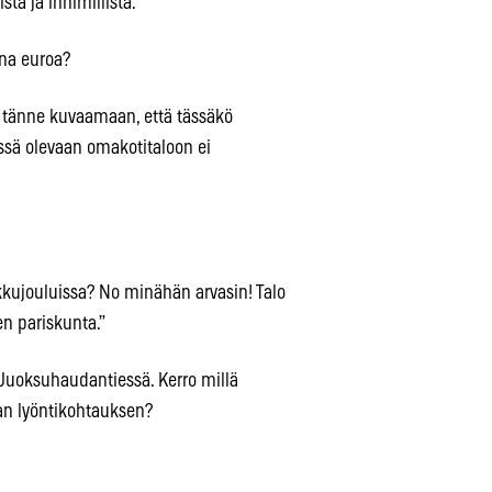
ta ja inhimillistä.”
na euroa?
 tänne kuvaamaan, että tässäkö
ssä olevaan omakotitaloon ei
pikkujouluissa? No minähän arvasin! Talo
n pariskunta.”
Juoksuhaudantiessä. Kerro millä
an lyöntikohtauksen?