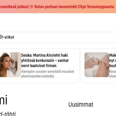
erassikesä jatkuu! 🍺 Katso parhaat menovinkit Cityn Terassioppaasta
Ö!-viikot
Seiska: Martina Aitolehti haki
Maks
yhtiönsä konkurssiin – vanhat
nyt 
verot kaatoivat firman
kuu
Aiempien vuosien verorästit nousivat
Kans
ylivoimaiseksi esteeksi.
elok
mi
Uusimmat
d-tähti.