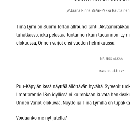
Jaana Rinne
Ari-Pekka Rautiainen
Tiina Lymi on Suomi-leffan allround-tähti, Akvaariorakk
tuhatkasvo, joka pelastaa tuotannon kuin tuotannon. Lym
elokuussa, Onnen varjot ensi vuoden helmikuussa.
Puu-Käpylän kesä näyttää ällöttävän hyvältä. Syreenit tuok
Ilmattarentie 18:n idyllissä ei kuitenkaan kuvata henkiv
Onnen Varjot-elokuvaa. Näyttelijä Tiina Lymillä on tupakk
Voidaanko me nyt jutella?