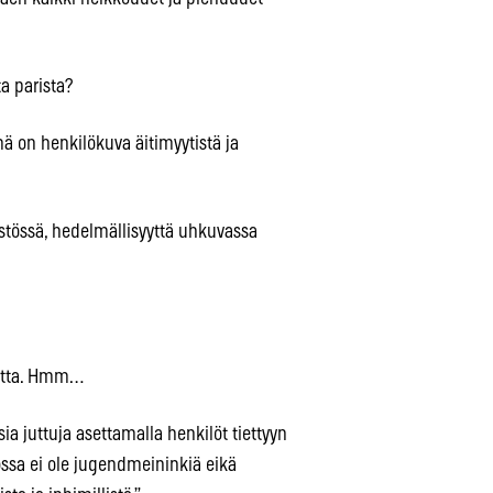
a parista?
mä on henkilökuva äitimyytistä ja
istössä, hedelmällisyyttä uhkuvassa
uutta. Hmm…
ia juttuja asettamalla henkilöt tiettyyn
lossa ei ole jugendmeininkiä eikä