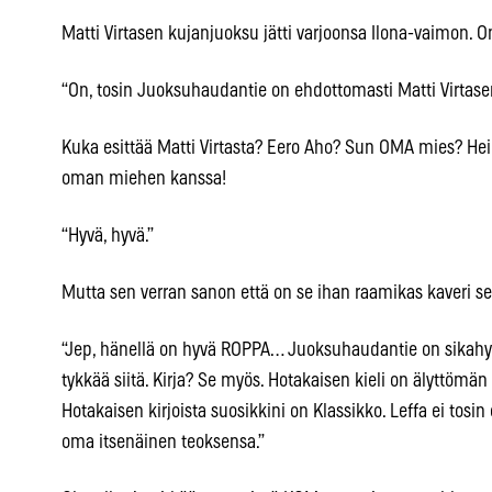
Matti Virtasen kujanjuoksu jätti varjoonsa Ilona-vaimon. 
“On, tosin Juoksuhaudantie on ehdottomasti Matti Virtase
Kuka esittää Matti Virtasta? Eero Aho? Sun OMA mies? Hei,
oman miehen kanssa!
“Hyvä, hyvä.”
Mutta sen verran sanon että on se ihan raamikas kaveri 
“Jep, hänellä on hyvä ROPPA… Juoksuhaudantie on sikahyvä 
tykkää siitä. Kirja? Se myös. Hotakaisen kieli on älyttömän 
Hotakaisen kirjoista suosikkini on Klassikko. Leffa ei tos
oma itsenäinen teoksensa.”