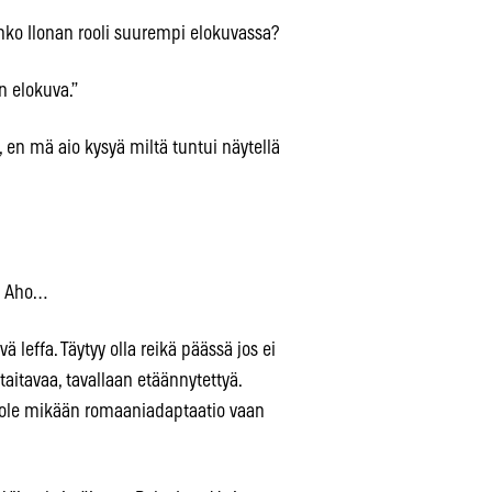
Onko Ilonan rooli suurempi elokuvassa?
n elokuva.”
 en mä aio kysyä miltä tuntui näytellä
se Aho…
leffa. Täytyy olla reikä päässä jos ei
taitavaa, tavallaan etäännytettyä.
in ole mikään romaaniadaptaatio vaan