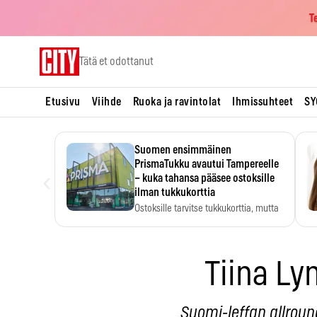
T
Skip
Tätä et odottanut
to
content
Etusivu
Viihde
Ruoka ja ravintolat
Ihmissuhteet
SY
Suomen ensimmäinen
PrismaTukku avautui Tampereelle
‹
– kuka tahansa pääsee ostoksille
ilman tukkukorttia
Ostoksille tarvitse tukkukorttia, mutta
yksikköhinta kannattaa tarkistaa itse.
Tiina Ly
Suomi-leffan allroun