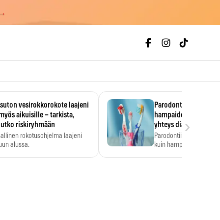
 →
uton vesirokkorokote laajeni
Parodontiitti on ylei
myös aikuisille – tarkista,
hampaiden reikiintym
›
lutko riskiryhmään
yhteys diabetekseen
allinen rokotusohjelma laajeni
Parodontiitti on Suomes
uun alussa.
kuin hampaiden reikiint