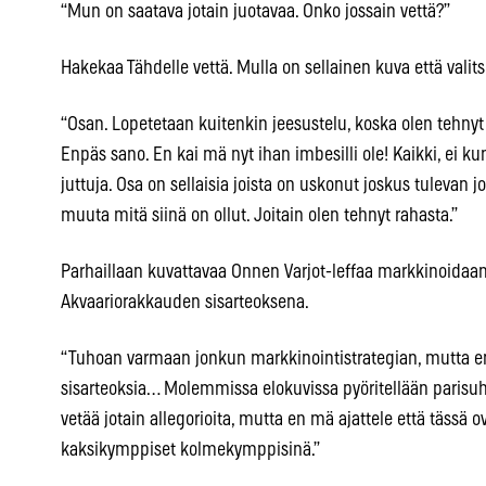
“Mun on saatava jotain juotavaa. Onko jossain vettä?”
Hakekaa Tähdelle vettä. Mulla on sellainen kuva että valitse
“Osan. Lopetetaan kuitenkin jeesustelu, koska olen tehnyt 
Enpäs sano. En kai mä nyt ihan imbesilli ole! Kaikki, ei k
juttuja. Osa on sellaisia joista on uskonut joskus tulevan j
muuta mitä siinä on ollut. Joitain olen tehnyt rahasta.”
Parhaillaan kuvattavaa Onnen Varjot-leffaa markkinoid
Akvaariorakkauden sisarteoksena.
“Tuhoan varmaan jonkun markkinointistrategian, mutta en
sisarteoksia… Molemmissa elokuvissa pyöritellään parisuh
vetää jotain allegorioita, mutta en mä ajattele että tässä o
kaksikymppiset kolmekymppisinä.”