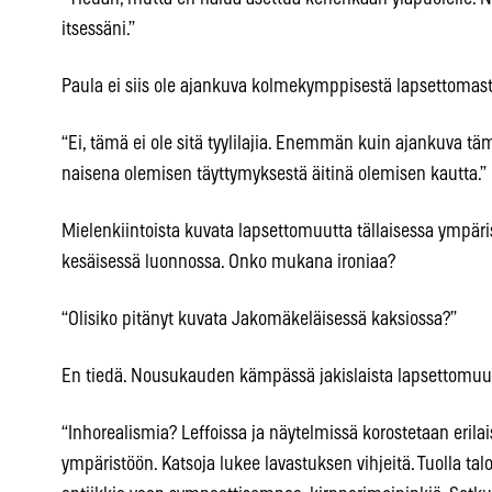
itsessäni.”
Paula ei siis ole ajankuva kolmekymppisestä lapsettomast
“Ei, tämä ei ole sitä tyylilajia. Enemmän kuin ajankuva tä
naisena olemisen täyttymyksestä äitinä olemisen kautta.”
Mielenkiintoista kuvata lapsettomuutta tällaisessa ympär
kesäisessä luonnossa. Onko mukana ironiaa?
“Olisiko pitänyt kuvata Jakomäkeläisessä kaksiossa?”
En tiedä. Nousukauden kämpässä jakislaista lapsettom
“Inhorealismia? Leffoissa ja näytelmissä korostetaan erilais
ympäristöön. Katsoja lukee lavastuksen vihjeitä. Tuolla ta