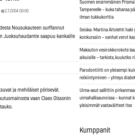
Suomen ensimmäinen PrismaT
Tampereelle – kuka tahansa pä
2.7.2004 00:00
ilman tukkukorttia
audesta Nousukauteen surffannut
Seiska: Martina Aitolehti haki
in Juoksuhaudantie saapuu kankaille
konkurssiin – vanhat verot ka
Maksuton vesirokkorokote laa
aikuisille – tarkista, kuulutko
Parodontiitti on yleisempi k
reikiintyminen – yhteys diabe
suvat ja mehiläiset pörisevät.
Uima-asut sallittiin pirkanmaa
uimahallisaunoissa – kunnat 
akuutusmainosta vaan Claes Olssonin
yleisimmät vastaväitteet itse
atauko.
Kumppanit