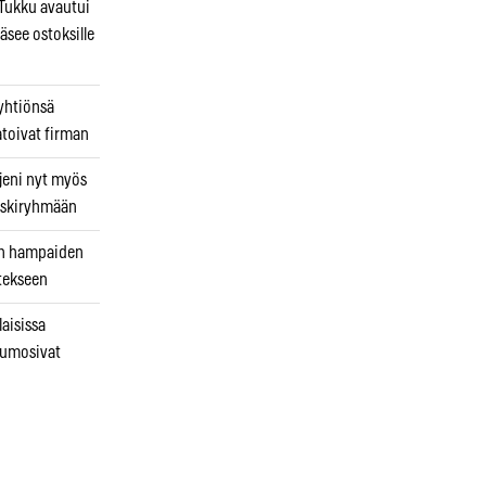
ukku avautui
äsee ostoksille
 yhtiönsä
atoivat firman
jeni nyt myös
 riskiryhmään
uin hampaiden
tekseen
laisissa
kumosivat