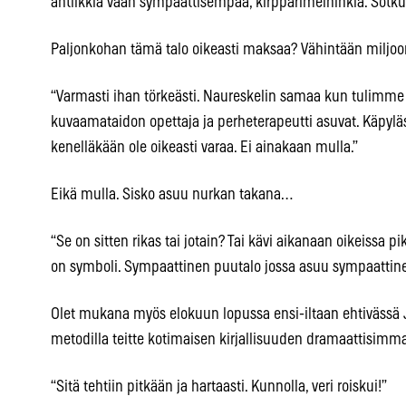
antiikkia vaan sympaattisempaa, kirpparimeininkiä. Sotkuis
Paljonkohan tämä talo oikeasti maksaa? Vähintään miljoo
“Varmasti ihan törkeästi. Naureskelin samaa kun tulimme
kuvaamataidon opettaja ja perheterapeutti asuvat. Käpylä
kenelläkään ole oikeasti varaa. Ei ainakaan mulla.”
Eikä mulla. Sisko asuu nurkan takana…
“Se on sitten rikas tai jotain? Tai kävi aikanaan oikeissa 
on symboli. Sympaattinen puutalo jossa asuu sympaattine
Olet mukana myös elokuun lopussa ensi-iltaan ehtivässä 
metodilla teitte kotimaisen kirjallisuuden dramaattisimm
“Sitä tehtiin pitkään ja hartaasti. Kunnolla, veri roiskui!”