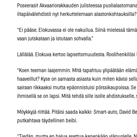
Poseerasit Akvaariorakkauden julisteessa puolialastomana
iltapäivälehdistö nyt herkuttelemaan alastonkohtauksilla?
“Ei pääse. Elokuvassa ei ole nakuilua. Siinä mielessä tämä
vaan jutskataan ja istutaan sohvalla.”
Lällälää. Elokuva kertoo lapsettomuudesta. Roolihenkilösi 
“Koen teeman laajemmin. Mitä tapahtuu ylipäätään elämäl
haaveillut? Kyse on samasta asiasta kuin miten kävisi sellai
sairaan rikkaaksi mutta epäonnistuisi pörssikaupoissa. Se v
ihmisellä se on lapsi. Mitä tehdä sille isolle ahdistukselle, 
Möykkyjä riittää. Pitäisi saada kaikki: Smart-auto, David 
putkahtava täydellinen beibi.
“Tiedän, mutta en halua asettua kenenkään yläpuolelle. 