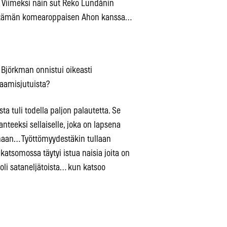
. Viimeksi näin sut Reko Lundánin
een tämän komearoppaisen Ahon kanssa…
 Björkman onnistui oikeasti
kaamisjutuista?
a tuli todella paljon palautetta. Se
anteeksi sellaiselle, joka on lapsena
umaan… Työttömyydestäkin tullaan
katsomossa täytyi istua naisia joita on
oli sataneljätoista… kun katsoo