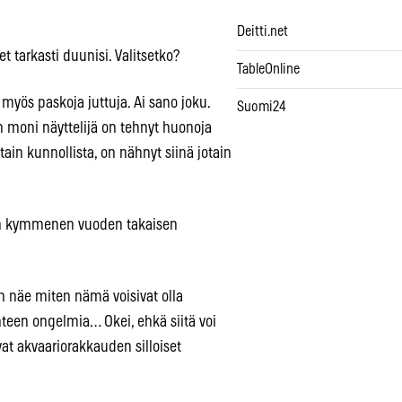
Deitti.net
t tarkasti duunisi. Valitsetko?
TableOnline
myös paskoja juttuja. Ai sano joku.
Suomi24
un moni näyttelijä on tehnyt huonoja
otain kunnollista, on nähnyt siinä jotain
aan kymmenen vuoden takaisen
 näe miten nämä voisivat olla
teen ongelmia… Okei, ehkä siitä voi
vat akvaariorakkauden silloiset