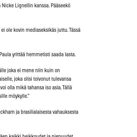
 Nicke Lignellin kanssa. Pääseekö
 ei ole kovin mediaseksikäs juttu. Tässä
Paula yrittää hemmetisti saada lasta.
le joka ei mene niin kuin on
selle, joka olisi toivonut tulevansa
oi olla mikä tahansa iso asia. Tällä
sille möykylle.”
Beckham ja brasilialaisesta vahauksesta
Näen kaikki heikkoudet ja pienuudet