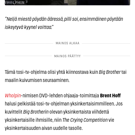
”Neljä miestä pöydän ääressä, pilli soi, ensimmäinen pöytään
iskeytyvä kyynel voittaa.”
Tämä tosi-tv-ohjelma olisi yhtä kiinnostava kuin
Big Brother
tai
maalin kuivumisen seuraaminen.
Wholpin
-nimisen DVD-lehden ohjaaja-toimittaja
Brent Hoff
halusi pelkistää tosi-tv-ohjelman yksinkertaisimmilleen. Jos
kuvittelit
Big Brotherin
olevan yksinkertaista viihdettä
yksinkertaisille ihmisille, niin
The Crying Competition
vie
yksinkertaisuuden aivan uudelle tasolle.