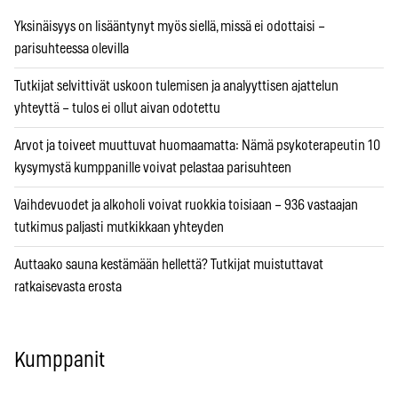
Yksinäisyys on lisääntynyt myös siellä, missä ei odottaisi –
parisuhteessa olevilla
Tutkijat selvittivät uskoon tulemisen ja analyyttisen ajattelun
yhteyttä – tulos ei ollut aivan odotettu
Arvot ja toiveet muuttuvat huomaamatta: Nämä psykoterapeutin 10
kysymystä kumppanille voivat pelastaa parisuhteen
Vaihdevuodet ja alkoholi voivat ruokkia toisiaan – 936 vastaajan
tutkimus paljasti mutkikkaan yhteyden
Auttaako sauna kestämään hellettä? Tutkijat muistuttavat
ratkaisevasta erosta
Kumppanit