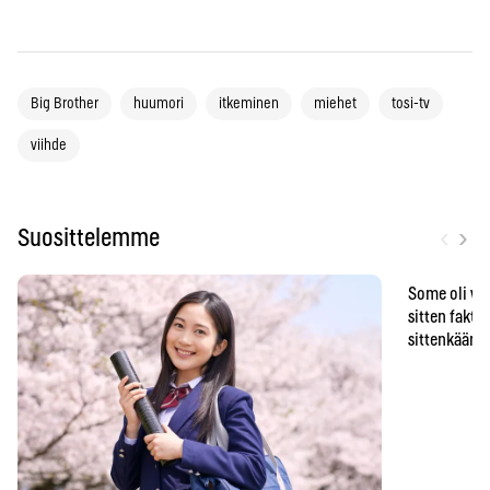
Big Brother
huumori
itkeminen
miehet
tosi-tv
viihde
‹
›
Suosittelemme
Some oli vä
sitten faktat
sittenkään o