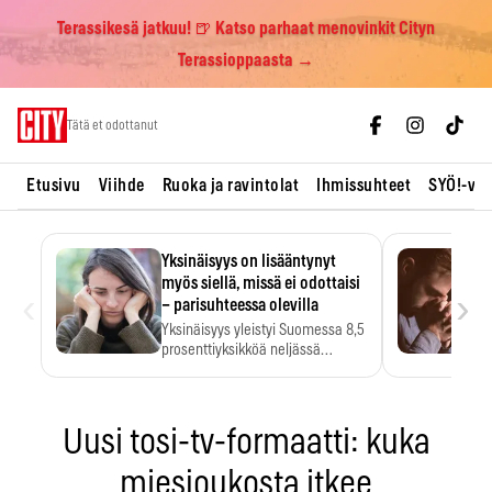
Terassikesä jatkuu! 🍺 Katso parhaat menovinkit Cityn
Terassioppaasta →
Skip
Tätä et odottanut
to
content
Etusivu
Viihde
Ruoka ja ravintolat
Ihmissuhteet
SYÖ!-vii
Yksinäisyys on lisääntynyt
myös siellä, missä ei odottaisi
‹
›
– parisuhteessa olevilla
Yksinäisyys yleistyi Suomessa 8,5
prosenttiyksikköä neljässä
vuodessa. Se…
Uusi tosi-tv-formaatti: kuka
miesjoukosta itkee