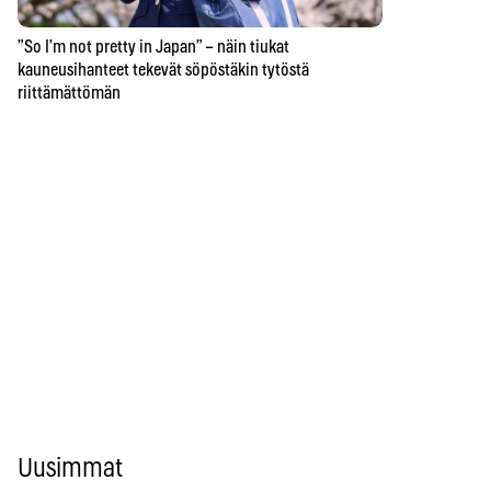
”So I’m not pretty in Japan” – näin tiukat
kauneusihanteet tekevät söpöstäkin tytöstä
riittämättömän
Uusimmat