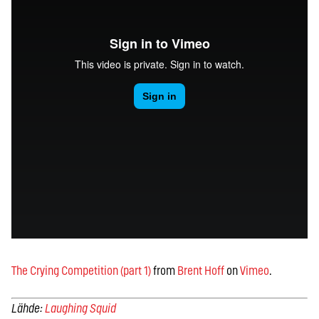
The Crying Competition (part 1)
from
Brent Hoff
on
Vimeo
.
Lähde:
Laughing Squid