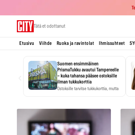
T
Skip
Tätä et odottanut
to
content
Etusivu
Viihde
Ruoka ja ravintolat
Ihmissuhteet
SY
Suomen ensimmäinen
PrismaTukku avautui Tampereelle
‹
– kuka tahansa pääsee ostoksille
ilman tukkukorttia
Ostoksille tarvitse tukkukorttia, mutta
yksikköhinta kannattaa tarkistaa itse.