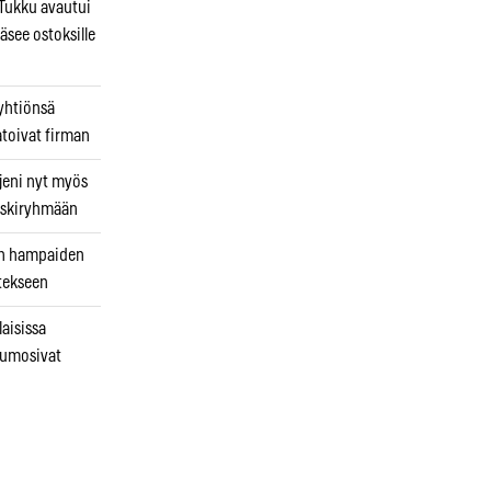
ukku avautui
äsee ostoksille
 yhtiönsä
atoivat firman
jeni nyt myös
 riskiryhmään
uin hampaiden
tekseen
laisissa
kumosivat