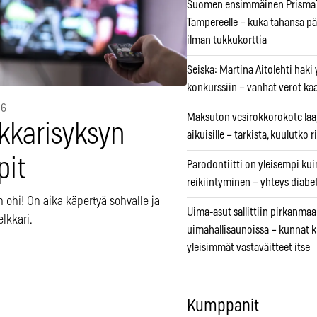
Suomen ensimmäinen PrismaT
Tampereelle – kuka tahansa pä
ilman tukkukorttia
Seiska: Martina Aitolehti haki
konkurssiin – vanhat verot ka
16
Maksuton vesirokkorokote laa
lkkarisyksyn
aikuisille – tarkista, kuulutko
pit
Parodontiitti on yleisempi k
reikiintyminen – yhteys diabe
 ohi! On aika käpertyä sohvalle ja
Uima-asut sallittiin pirkanmaa
elkkari.
uimahallisaunoissa – kunnat 
yleisimmät vastaväitteet itse
Kumppanit