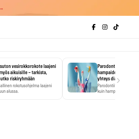
 →
uton vesirokkorokote laajeni
Parodontiitti on ylei
myös aikuisille – tarkista,
hampaiden reikiintym
›
lutko riskiryhmään
yhteys diabetekseen
allinen rokotusohjelma laajeni
Parodontiitti on Suomes
uun alussa.
kuin hampaiden reikiint