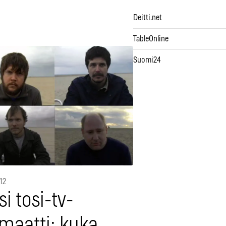
Deitti.net
TableOnline
Suomi24
12
i tosi-tv-
rmaatti: kuka