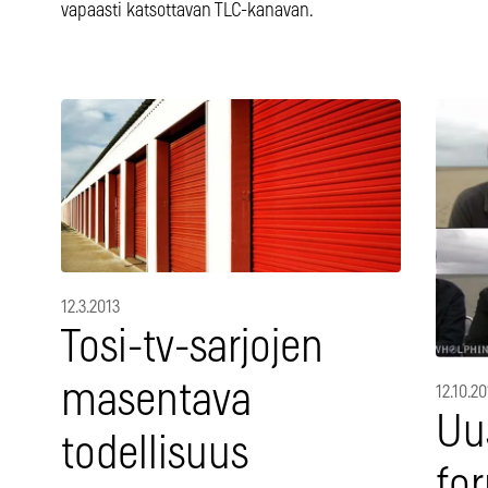
vapaasti katsottavan TLC-kanavan.
12.3.2013
Tosi-tv-sarjojen
masentava
12.10.20
Uus
todellisuus
fo