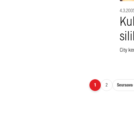
4.3.200
Ku
sil
City ke
Artikkelien sivutus
Seuraava 
1
2