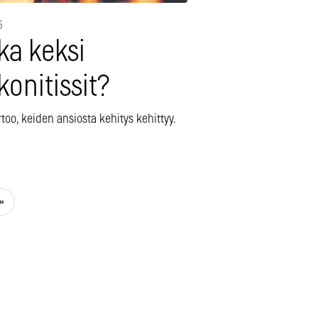
5
ka keksi
ikonitissit?
rtoo, keiden ansiosta kehitys kehittyy.
»