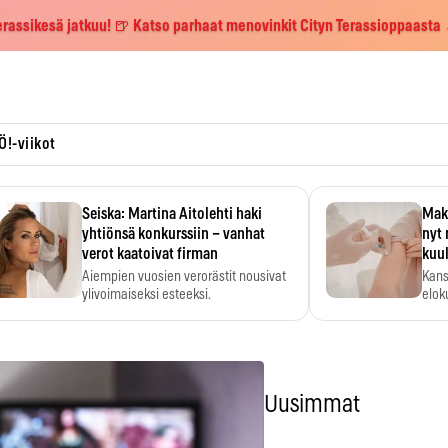
erassikesä jatkuu! 🍺 Katso parhaat menovinkit Cityn Terassioppaasta
Ö!-viikot
Seiska: Martina Aitolehti haki
Maks
yhtiönsä konkurssiin – vanhat
nyt 
verot kaatoivat firman
kuu
Aiempien vuosien verorästit nousivat
Kans
ylivoimaiseksi esteeksi.
elok
Uusimmat