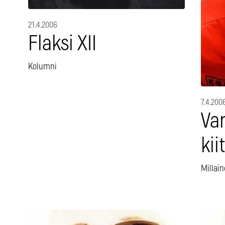
21.4.2006
Flaksi XII
Kolumni
7.4.200
Var
kii
Millai