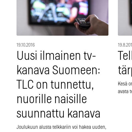
19.10.2016
19.8.20
Uusi ilmainen tv-
Te
kanava Suomeen:
tär
TLC on tunnettu,
Kesä on
avata t
nuorille naisille
suunnattu kanava
Joulukuun alusta telkkariin voi hakea uuden,