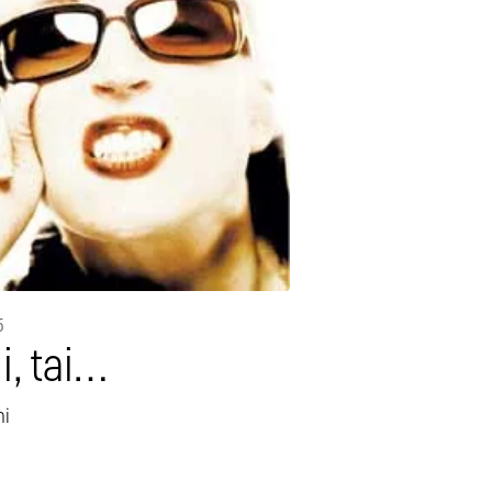
5
li, tai…
ni