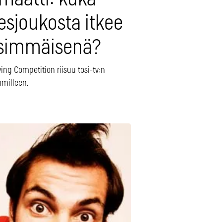
esjoukosta itkee
simmäisenä?
ing Competition riisuu tosi-tv:n
mmilleen.