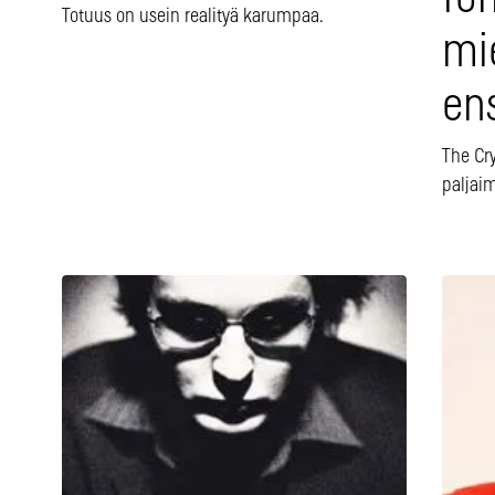
Totuus on usein realityä karumpaa.
mi
en
The Cry
paljai