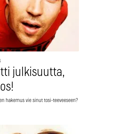
6
tti julkisuutta,
tos!
nen hakemus vie sinut tosi-teeveeseen?