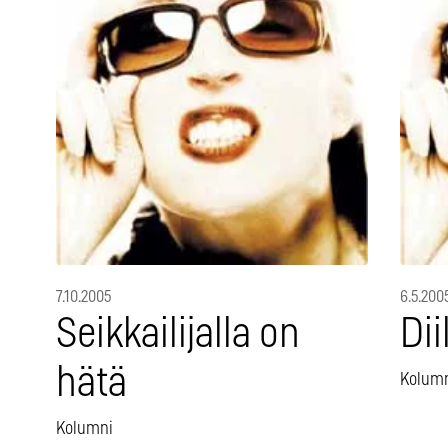
7.10.2005
6.5.200
Seikkailijalla on
Dii
hätä
Kolum
Kolumni