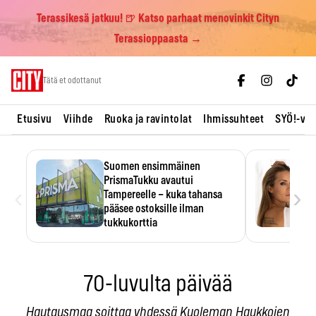
Terassikesä jatkuu! 🍺 Katso parhaat menovinkit Cityn
Terassioppaasta →
Skip
Tätä et odottanut
to
content
Etusivu
Viihde
Ruoka ja ravintolat
Ihmissuhteet
SYÖ!-vii
Suomen ensimmäinen
PrismaTukku avautui
‹
›
Tampereelle – kuka tahansa
pääsee ostoksille ilman
tukkukorttia
Ostoksille tarvitse tukkukorttia,
mutta yksikköhinta kannattaa
tarkistaa itse.
70-luvulta päivää
Hautausmaa soittaa yhdessä Kuoleman Haukkojen