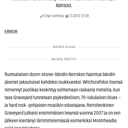
kanssa.
Cityn toimitus
7.3.2012 21:59
ERROR
Ruotsalaisen doom-stoner-bändin Norrsken hajottua bändin
jäsenet jakautuivat kahdeksi joukkueeksi. Witchcraftiksi itsensä
nimennyt puolikas keskittyy soittamaan raskasta metallia, kun
taas Graveyard tunnetaan psykedeelisen, 70-lukulaisen blues –
ja hard rock -pohjaisen musiikin edustajana. Retrohenkinen
Graveyard julkaisi ensimmäisen levynsä vuonna 2007 ja on sen
jälkeen kiertänyt lämmittelemässä esimerkiksi Motörheadia