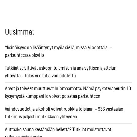
Uusimmat
Yksinäisyys on lisääntynyt myös siellä, missä ei odottaisi –
parisuhteessa olevilla
Tutkijat selvittivät uskoon tulemisen ja analyyttisen ajattelun
yhteyttä – tulos ei ollut aivan odotettu
Arvot ja toiveet muuttuvat huomaamatta: Nämä psykoterapeutin 10
kysymystä kumppanille voivat pelastaa parisuhteen
Vaihdevuodet ja alkoholi voivat ruokkia toisiaan – 936 vastaajan
tutkimus paljasti mutkikkaan yhteyden
Auttaako sauna kestämään hellettä? Tutkijat muistuttavat