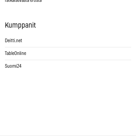
ratkaisevasta erosta
Kumppanit
Deitti.net
TableOnline
Suomi24