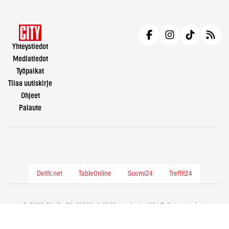
Yhteystiedot
Mediatiedot
Työpaikat
Tilaa uutiskirje
Ohjeet
Palaute
Deitti.net
TableOnline
Suomi24
Treffit24
© 2026 City.fi - Räväkkää sisältöä vuodesta -86 |
Evästeasetukset