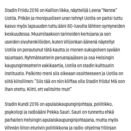
Stadin Friidu 2016 on Kallion likka, näyttelijä Leena “Nenne”
Uotila. Pitkän ja monipuolisen uran tehnyt Uotila on paitsi tuttu
kasvo myös lapsuuden tuttu ääni 80-luvulta lähtien syntyneiden
keskuudessa. Muumilaakson tarinoiden kertojana ja sen
useiden sivuhenkilöiden, kuten Vilijonkan äänenä näytellyt
Uotila on porautunut tätä kautta jo monen sukupolven syvään
tajuntaan. Ryhmäteatterin perustajajäsen ja osa Helsingin
kaupunginteatterin vakikaartia, Uotila on stadin kulttuurin
instituutio. Palkinto meni siis oikeaan osoitteeseen ja Uotila on
siitä kiitollinen: ”Siis tää on niin kliffaa olla Stadin friidu! Mä oon
ihan otettu. Kiitti, ett valitsitte mut!”
Stadin Kundi 2016 on apulaiskaupunginjohtaja, poliitikko,
psykologi ja radioääni Pekka Sauri. Sauri on tunnettu ehkä
parhaiten Helsingin apulaiskaupunginjohtajana, mutta myös
Vihreän liiton eturivin politiikkona ja radio-ohjelma Yölinjan