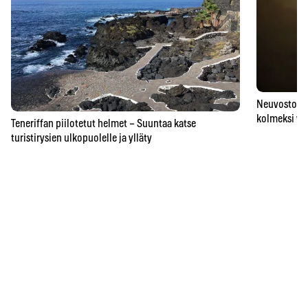
Neuvostoaik
kolmeksi vu
Teneriffan piilotetut helmet – Suuntaa katse
turistirysien ulkopuolelle ja ylläty