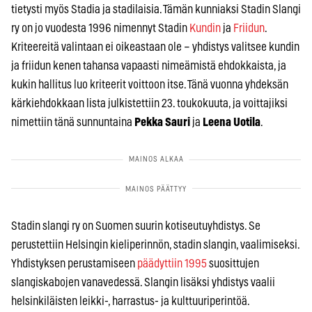
tietysti myös Stadia ja stadilaisia. Tämän kunniaksi Stadin Slangi
ry on jo vuodesta 1996 nimennyt Stadin
Kundin
ja
Friidun
.
Kriteereitä valintaan ei oikeastaan ole – yhdistys valitsee kundin
ja friidun kenen tahansa vapaasti nimeämistä ehdokkaista, ja
kukin hallitus luo kriteerit voittoon itse. Tänä vuonna yhdeksän
kärkiehdokkaan lista julkistettiin 23. toukokuuta, ja voittajiksi
nimettiin tänä sunnuntaina
Pekka Sauri
ja
Leena Uotila
.
Stadin slangi ry on Suomen suurin kotiseutuyhdistys. Se
perustettiin Helsingin kieliperinnön, stadin slangin, vaalimiseksi.
Yhdistyksen perustamiseen
päädyttiin 1995
suosittujen
slangiskabojen vanavedessä. Slangin lisäksi yhdistys vaalii
helsinkiläisten leikki-, harrastus- ja kulttuuriperintöä.