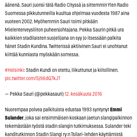
äänenä. Sauri juonsi tätä Radio Cityssä ja sittemmin Ylen Radio
Suomessa pikkutunneilla kuultua ohjelmaa vuodesta 1987 aina
vuoteen 2002. Myöhemmin Sauri toimi pitkään
Mielenterveysliiton puheenjohtajana. Pekka Saurin pitkä ura
kaikkien stadilaisten suojelijana on syy jo itsessään palkita
hänet Stadin Kundina. Twitterissä aktiivinen Sauri ei unohtanut
kiittää kunniasta myöskään somessa.
#Helsinki
: Stadin Kundi on otettu, liikuttunut ja kiitollinen.
pic.twitter.com/Sj96dQ7kJT
— Pekka Sauri (@pekkasauri)
12. kesäkuuta 2016
Nuorempaa polvea palkituista edustaa 1993 syntynyt
Emmi
Sulander
, joka sai ensimmäisen koskaan jaetun slangipalkinnon
tekemästään työstä stadin slangin tutkimuksessa. Sulander teki
kanditutkinnon Stadin Slangi ry:n Tsilari-lehden käyttämistä