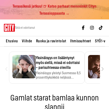
Terassikesä jatkuu! 🍺 Katso parhaat menovinkit Cityn
Terassioppaasta →
Skip
Tätä et odottanut
to
content
Etusivu
Viihde
Ruoka ja ravintolat
Ihmissuhteet
SYÖ!-vii
Yksinäisyys on lisääntynyt
myös siellä, missä ei odottaisi
‹
›
– parisuhteessa olevilla
Yksinäisyys yleistyi Suomessa 8,5
prosenttiyksikköä neljässä
vuodessa. Se…
Gamlat starat bamlaa kunnon
slangii