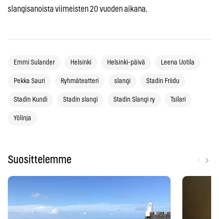
slangisanoista viimeisten 20 vuoden aikana.
Emmi Sulander
Helsinki
Helsinki-päivä
Leena Uotila
Pekka Sauri
Ryhmäteatteri
slangi
Stadin Friidu
Stadin Kundi
Stadin slangi
Stadin Slangi ry
Tsilari
Yölinja
‹
›
Suosittelemme