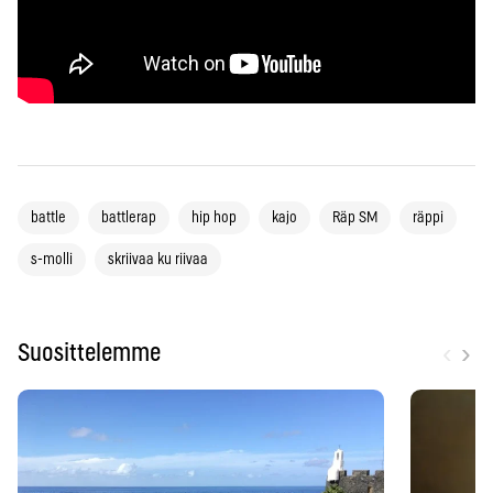
battle
battlerap
hip hop
kajo
Räp SM
räppi
s-molli
skriivaa ku riivaa
‹
›
Suosittelemme