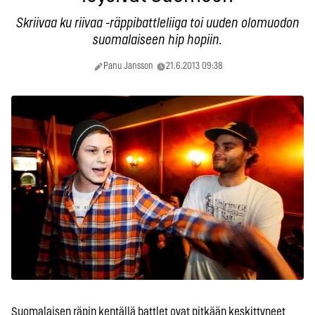
Skriivaa ku riivaa -räppibattleliiga toi uuden olomuodon
suomalaiseen hip hopiin.
Panu Jansson
21.6.2013 09:38
Suomalaisen räpin kentällä battlet ovat pitkään keskittyneet