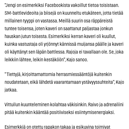
"Jengi on esimerkiksi Facebookista vakoillut tietoa toisistaan.
SM-battlevideoita ja biisejä on kuunneltu etukäteen, jotta tietää
millainen tyyppi on vastassa. Meillä suurin osa räppäreistä
tuntee toisensa, joten kaveri on saattanut paljastaa jonkun
hauskan jutun toisesta. Esimerkiksi kerran kaveri oli kuullut,
kuinka vastustaja oli yrjönnyt kännissä muijansa päälle ja kaveri
oli käyttänyt sen läpän battlessa. Rajoja ei tavallaan ole. Se, joka
leikkiin lähtee, leikin kestäköön", Kajo sanoo.
"Tiettyjä, kirjoittamattomia herrasmiessääntöjä kuitenkin
noudatetaan, eikä lähdetä vaarantamaan ystävyyssuhteita", Kajo
jatkaa.
Vittuilun kuunteleminen kolahtaa väkisinkin. Raivo ja adrenaliini
pitää kuitenkin kääntää positiiviseksi esiintymisenergiaksi.
Esimerkkiä on otettu rapakon takaa ja esikuvina toimivat