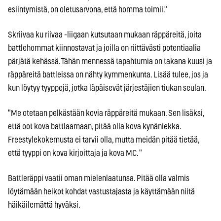
esiintymistä, on oletusarvona, että homma toimii."
Skriivaa ku riivaa -liigaan kutsutaan mukaan räppäreitä, joita
battlehommat kiinnostavat ja joilla on riittävästi potentiaalia
pärjätä kehässä. Tähän mennessä tapahtumia on takana kuusi ja
räppäreitä battleissa on nähty kymmenkunta. Lisää tulee, jos ja
kun löytyy tyyppejä, jotka läpäisevät järjestäjien tiukan seulan.
"Me otetaan pelkästään kovia räppäreitä mukaan. Sen lisäksi,
että oot kova battlaamaan, pitää olla kova kynäniekka.
Freestylekokemusta ei tarvii olla, mutta meidän pitää tietää,
että tyyppi on kova kirjoittaja ja kova MC. "
Battleräppi vaatii oman mielenlaatunsa. Pitää olla valmis
löytämään heikot kohdat vastustajasta ja käyttämään niitä
häikäilemättä hyväksi.