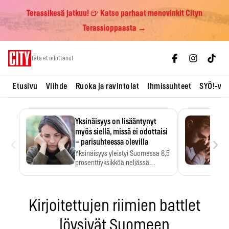
Terassikesä jatkuu! 🍺 Katso parhaat menovinkit Cityn
Terassioppaasta →
Skip
Tätä et odottanut
to
content
Etusivu
Viihde
Ruoka ja ravintolat
Ihmissuhteet
SYÖ!-vii
Yksinäisyys on lisääntynyt
myös siellä, missä ei odottaisi
‹
›
– parisuhteessa olevilla
Yksinäisyys yleistyi Suomessa 8,5
prosenttiyksikköä neljässä
vuodessa. Se…
Kirjoitettujen riimien battlet
löysivät Suomeen