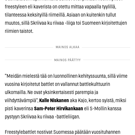
freestyleen eli kaverista on otettu mittaa vapaalla tyylillä,
tilanteessa keksityillä riimeillä. Asiaan on kuitenkin tullut
muutos, sillä Skriivaa ku riivaa -liiga toi Suomeen kirjoitettujen
riimien taistot.
"Meidän mielestä tää on luonnollinen kehityssuunta, sillä viime
vuosina kirjoitetut battlet on vallannut battlekulttuurin
ulkomailla. Ne ovat yksinkertaisesti parempia ja
viihdyttävämpiä",
Kalle Niskanen
aka Kajo, kertoo syistä, miksi
pisti kaverinsa
Sam-Peter Hirvikankaan
eli S-Mollin kanssa
pystyyn Skriivaa ku riivaa -battleliigan.
Freestylebattlet nostivat Suomessa päätään vuosituhannen