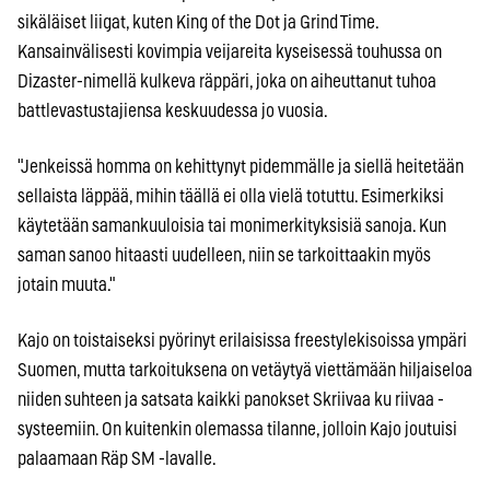
sikäläiset liigat, kuten King of the Dot ja Grind Time.
Kansainvälisesti kovimpia veijareita kyseisessä touhussa on
Dizaster-nimellä kulkeva räppäri, joka on aiheuttanut tuhoa
battlevastustajiensa keskuudessa jo vuosia.
"Jenkeissä homma on kehittynyt pidemmälle ja siellä heitetään
sellaista läppää, mihin täällä ei olla vielä totuttu. Esimerkiksi
käytetään samankuuloisia tai monimerkityksisiä sanoja. Kun
saman sanoo hitaasti uudelleen, niin se tarkoittaakin myös
jotain muuta."
Kajo on toistaiseksi pyörinyt erilaisissa freestylekisoissa ympäri
Suomen, mutta tarkoituksena on vetäytyä viettämään hiljaiseloa
niiden suhteen ja satsata kaikki panokset Skriivaa ku riivaa -
systeemiin. On kuitenkin olemassa tilanne, jolloin Kajo joutuisi
palaamaan Räp SM -lavalle.