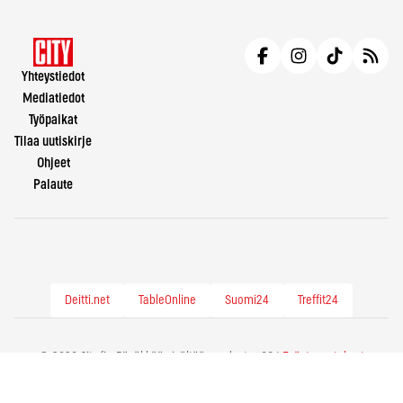
Yhteystiedot
Mediatiedot
Työpaikat
Tilaa uutiskirje
Ohjeet
Palaute
Deitti.net
TableOnline
Suomi24
Treffit24
© 2026 City.fi - Räväkkää sisältöä vuodesta -86 |
Evästeasetukset