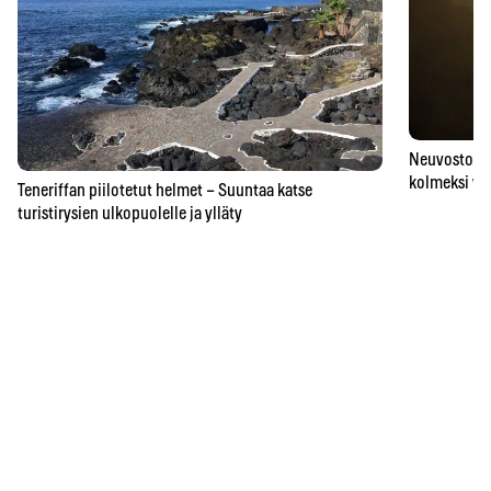
Neuvostoaik
kolmeksi vu
Teneriffan piilotetut helmet – Suuntaa katse
turistirysien ulkopuolelle ja ylläty