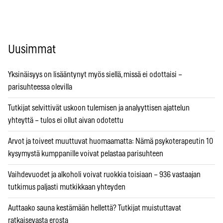
Uusimmat
Yksinäisyys on lisääntynyt myös siellä, missä ei odottaisi –
parisuhteessa olevilla
Tutkijat selvittivät uskoon tulemisen ja analyyttisen ajattelun
yhteyttä – tulos ei ollut aivan odotettu
Arvot ja toiveet muuttuvat huomaamatta: Nämä psykoterapeutin 10
kysymystä kumppanille voivat pelastaa parisuhteen
Vaihdevuodet ja alkoholi voivat ruokkia toisiaan – 936 vastaajan
tutkimus paljasti mutkikkaan yhteyden
Auttaako sauna kestämään hellettä? Tutkijat muistuttavat
ratkaisevasta erosta