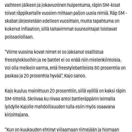
vaihteen jälkeen ja jokavuotinen huipentuma, räpin SM-kisat
toivat räppikartalle vuosien mittaan paljon uusia nimiä. Räp SM -
skabat järjestetään edelleen vuosittain, mutta tapahtuma on
kokenut inflaation, sillä taitavimmat suunsoittajat loistavat
poissaolollaan.
"Viime vuosina kovat nimet ei oo jaksanut osallistua
freestylekisoihin ja ne battlet ei oo enää niin mielenkiintoisia.
Voi olla melkein varma, että freestylebattleista 80 prosenttia on
paskaa ja 20 prosenttia hyvää", Kajo sanoo.
Kajo kuuluu mainittuun 20 prosenttiin, sillä vyöllä on kaksi räpin
SM-titteliä. Skriivaa ku riivaa antoi battleräppärin leimalla
lyödylle Kajolle mahdollisuuden tulla esiin myös osaavana
kirjoittajana.
"Kun on kuukauden ehtinyt viilaamaan riimejään ja hiomaan