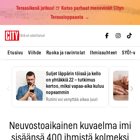
Terassikesä jatkuu! 🍺 Katso parhaat menovinkit Cityn
Terassioppaasta →
Skip
Tätä et odottanut
to
content
Etusivu
Viihde
Ruoka ja ravintolat
Ihmissuhteet
SYÖ!-vii
Suljet läppärin töissä ja kello
on yhtäkkiä 22 – tutkimus
‹
›
kertoo, miksi vapaa-aika kuluu
nopeammin
Rutiini voi venyttää aikaa juuri
silloin, kun sitä…
Neuvostoaikainen kuvaelma imi
sisäänsä 400 ihmistä kolmeksi