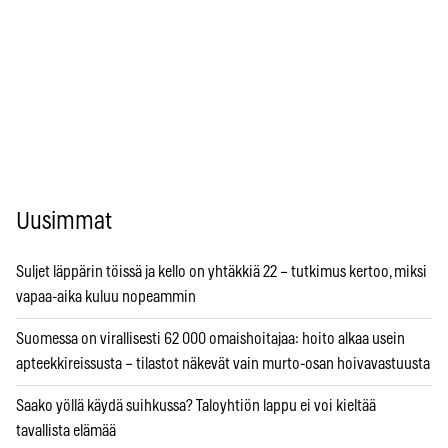
Uusimmat
Suljet läppärin töissä ja kello on yhtäkkiä 22 – tutkimus kertoo, miksi
vapaa-aika kuluu nopeammin
Suomessa on virallisesti 62 000 omaishoitajaa: hoito alkaa usein
apteekkireissusta – tilastot näkevät vain murto-osan hoivavastuusta
Saako yöllä käydä suihkussa? Taloyhtiön lappu ei voi kieltää
tavallista elämää