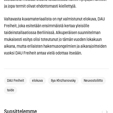
ja jopa termit olivat ehdottomasti kiellettyjä.
Valtavasta kuvamateriaalista on nyt valmistunut elokuva, DAU
Freiheit, joka esitetään ensimmäistä kertaa yleisölle
taideinstallaatiossa Berliinissä. Alkuperäisen suunnitelman
mukaisesti esitys olisi toteutunut jo tämän vuoden lokakuun
aikana, mutta erilaisten hakemusongelmien ja aikarajoitteiden
vuoksi DAU Freiheit antaa vielä odottaa itseään.
DAU Freiheit
elokuva
Ilya Khrzhanovsky
Neuvostoliitto
taide
‹
›
Suosittelemme