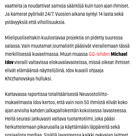
vaatteita ja noudattivat samoja sääntöjä kuin tuon ajan ihmiset.
Ja kamerat pyörivät 24/7. Vuosien aikana syntyi 14 lasta sekä
ystävyyksiä että vihollisuuksia.
Mielipuoliseltakin kuulostavaa projektia on pidetty suuressa
salassa. Vain muutamat journalistit pääsivät vierailemaan tässä
merkillisessä kuvaelmassa. Muun muassa
GQ-lehden
Michael
Idov
vieraili valtavissa elokuvalavasteissa, missä oikeat ihmiset
elivät elämäänsä näyttelijöinä. Idov kuvaili ohjaaja
Khrzhanovskya hulluksi.
Kattavassa raportissa totalitäärisestä Neuvostoliitto-
mukaelmasta Idov kertoo, että vain noin 50 ihmistä elivät koko
ajan arviolta kahden jalkapallokentän kokoisessa lavasteessa.
Heitä seurasi jatkuvasti valtava tuotantotiimi, joka pääsi
herkuttelemaan pikaruoalla ja käyttämään läppäreitä sekä
sosiaalista mediaa. Sisällä lavasteessa kaikki nykyajan laitteet