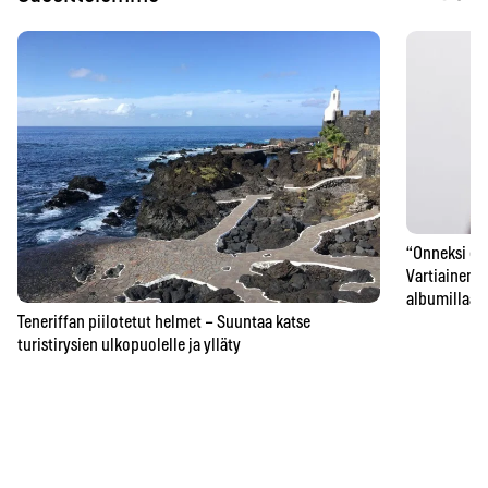
“Onneksi ei 
Vartiainen k
albumillaan
Teneriffan piilotetut helmet – Suuntaa katse
turistirysien ulkopuolelle ja ylläty