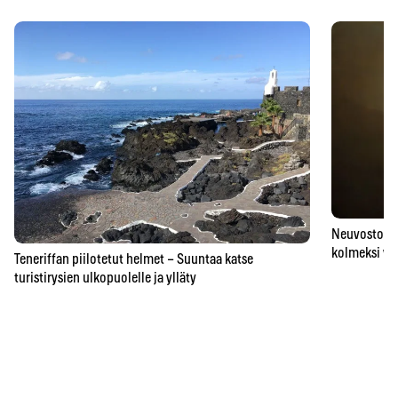
Neuvostoaik
kolmeksi vu
Teneriffan piilotetut helmet – Suuntaa katse
turistirysien ulkopuolelle ja ylläty