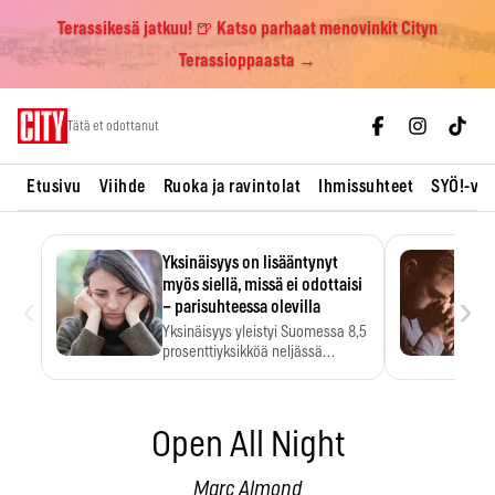
Terassikesä jatkuu! 🍺 Katso parhaat menovinkit Cityn
Terassioppaasta →
Skip
Tätä et odottanut
to
content
Etusivu
Viihde
Ruoka ja ravintolat
Ihmissuhteet
SYÖ!-vii
Yksinäisyys on lisääntynyt
myös siellä, missä ei odottaisi
‹
›
– parisuhteessa olevilla
Yksinäisyys yleistyi Suomessa 8,5
prosenttiyksikköä neljässä
vuodessa. Se…
Open All Night
Marc Almond