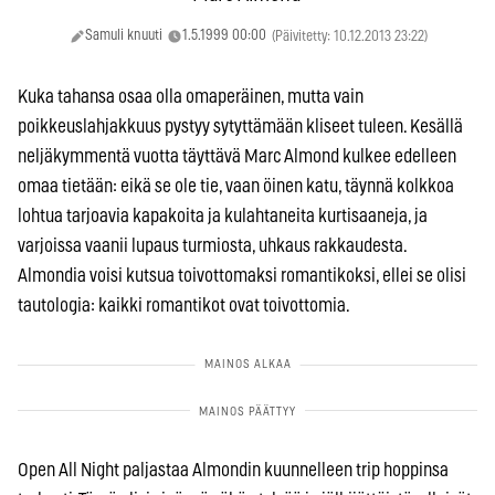
Samuli knuuti
1.5.1999 00:00
(Päivitetty: 10.12.2013 23:22)
Kuka tahansa osaa olla omaperäinen, mutta vain
poikkeuslahjakkuus pystyy sytyttämään kliseet tuleen. Kesällä
neljäkymmentä vuotta täyttävä Marc Almond kulkee edelleen
omaa tietään: eikä se ole tie, vaan öinen katu, täynnä kolkkoa
lohtua tarjoavia kapakoita ja kulahtaneita kurtisaaneja, ja
varjoissa vaanii lupaus turmiosta, uhkaus rakkaudesta.
Almondia voisi kutsua toivottomaksi romantikoksi, ellei se olisi
tautologia: kaikki romantikot ovat toivottomia.
Open All Night paljastaa Almondin kuunnelleen trip hoppinsa