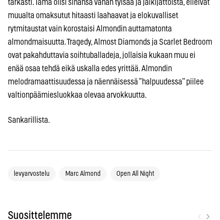
tarkasti. Tämä olisi sinänsä vähän tylsää ja jälkijättöistä, elleivät
muualta omaksutut hitaasti laahaavat ja elokuvalliset
rytmitaustat vain korostaisi Almondin auttamatonta
almondmaisuutta. Tragedy, Almost Diamonds ja Scarlet Bedroom
ovat pakahduttavia soihtuballadeja, jollaisia kukaan muu ei
enää osaa tehdä eikä uskalla edes yrittää. Almondin
melodramaattisuudessa ja näennäisessä ”halpuudessa” piilee
valtionpäämiesluokkaa olevaa arvokkuutta.
Sankarillista.
levyarvostelu
Marc Almond
Open All Night
‹
›
Suosittelemme