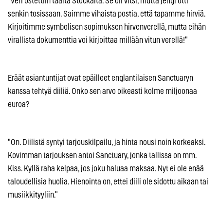
"Veri ostettiin täältä Stockalta. Se oli vitsi, mutta jengi otti
senkin tosissaan. Saimme vihaista postia, että tapamme hirviä.
Kirjoitimme symbolisen sopimuksen hirvenverellä, mutta eihän
virallista dokumenttia voi kirjoittaa millään vitun verellä!"
Eräät asiantuntijat ovat epäilleet englantilaisen Sanctuaryn
kanssa tehtyä diiliä. Onko sen arvo oikeasti kolme miljoonaa
euroa?
"On. Diilistä syntyi tarjouskilpailu, ja hinta nousi noin korkeaksi.
Kovimman tarjouksen antoi Sanctuary, jonka tallissa on mm.
Kiss. Kyllä raha kelpaa, jos joku haluaa maksaa. Nyt ei ole enää
taloudellisia huolia. Hienointa on, ettei diili ole sidottu aikaan tai
musiikkityyliin."