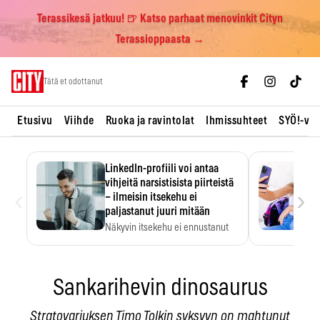
Terassikesä jatkuu! 🍺 Katso parhaat menovinkit Cityn
Terassioppaasta →
Skip
Tätä et odottanut
to
content
Etusivu
Viihde
Ruoka ja ravintolat
Ihmissuhteet
SYÖ!-vii
LinkedIn-profiili voi antaa
vihjeitä narsistisista piirteistä
‹
›
– ilmeisin itsekehu ei
paljastanut juuri mitään
Näkyvin itsekehu ei ennustanut
narsistisia piirteitä.
Sankarihevin dinosaurus
Stratovariuksen Timo Tolkin syksyyn on mahtunut