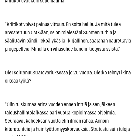
kriitikot ovat kuin sopulilauma.
"Kriitikot voivat painua vittuun. En soita heille. Ja mitä tulee
arvostettuun CMX:ään, se on mielestäni Suomen turhin ja
säälittävin bändi. Tekoälykäs ja -kirjallinen, saatanan naurettavia
progepellejä. Minulla on vihasuhde bändiin tietyistä syistä."
Olet soittanut Stratovariuksessa jo 20 vuotta. Oletko tehnyt ikinä
oikeaa työtä?
"Olin ruiskumaalarina vuoden ennen inttiä ja sen jälkeen
taloushallintolafkassa pari vuotta kopioimassa ohjelmia.
Seuraavat kahdeksan vuotta elin ilman rahaa. Annoin
kitaratunteja ja hain työttömyyskorvauksia. Stratosta sain tuloja