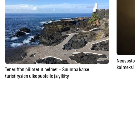
Neuvostoaik
kolmeksi vu
Teneriffan piilotetut helmet – Suuntaa katse
turistirysien ulkopuolelle ja ylläty