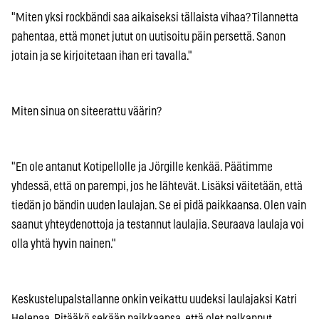
"Miten yksi rockbändi saa aikaiseksi tällaista vihaa? Tilannetta
pahentaa, että monet jutut on uutisoitu päin persettä. Sanon
jotain ja se kirjoitetaan ihan eri tavalla."
Miten sinua on siteerattu väärin?
"En ole antanut Kotipellolle ja Jörgille kenkää. Päätimme
yhdessä, että on parempi, jos he lähtevät. Lisäksi väitetään, että
tiedän jo bändin uuden laulajan. Se ei pidä paikkaansa. Olen vain
saanut yhteydenottoja ja testannut laulajia. Seuraava laulaja voi
olla yhtä hyvin nainen."
Keskustelupalstallanne onkin veikattu uudeksi laulajaksi Katri
Helenaa. Pitääkö sekään paikkaansa, että olet palkannut