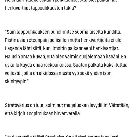
henkivartijat tappouhkausten takia?
"Sain tappouhkauksen puhelimitse suomalaiselta kundilta.
Pistin asian eteenpäin poliisille, mutta henkivartijoita ei ole.
Legenda lähti siitä, kun ilmoitin palkanneeni henkivartijat.
Halusin antaa kuvan, että olen valmis suojelemaan itseäni. En
uskalla käydä enää rockpaikoissa. Saatan palkata kaksi tuttua
veljestä, joilla on aikidossa musta vyö sekä yhden ison
skinityypin."
Stratovarius on juuri solminut megaluokan levydiilin. Väitetään,
että kirjoitit sopimuksen hirvenverellä.