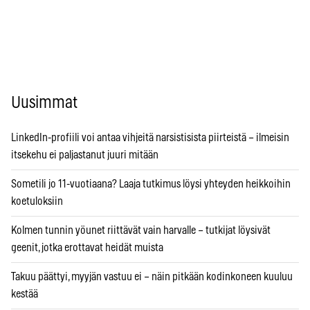
Uusimmat
LinkedIn-profiili voi antaa vihjeitä narsistisista piirteistä – ilmeisin
itsekehu ei paljastanut juuri mitään
Sometili jo 11-vuotiaana? Laaja tutkimus löysi yhteyden heikkoihin
koetuloksiin
Kolmen tunnin yöunet riittävät vain harvalle – tutkijat löysivät
geenit, jotka erottavat heidät muista
Takuu päättyi, myyjän vastuu ei – näin pitkään kodinkoneen kuuluu
kestää