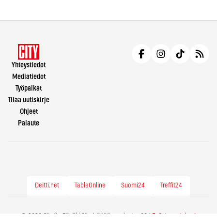
Yhteystiedot
Mediatiedot
Työpaikat
Tilaa uutiskirje
Ohjeet
Palaute
Deitti.net
TableOnline
Suomi24
Treffit24
© 2026 City.fi - Räväkkää sisältöä vuodesta -86 |
Evästeasetukset