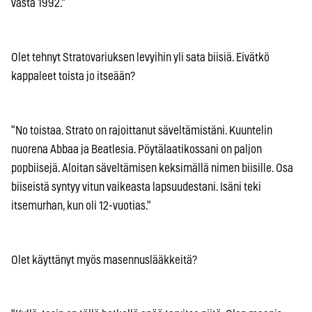
vasta 1992."
Olet tehnyt Stratovariuksen levyihin yli sata biisiä. Eivätkö
kappaleet toista jo itseään?
"No toistaa. Strato on rajoittanut säveltämistäni. Kuuntelin
nuorena Abbaa ja Beatlesia. Pöytälaatikossani on paljon
popbiisejä. Aloitan säveltämisen keksimällä nimen biisille. Osa
biiseistä syntyy vitun vaikeasta lapsuudestani. Isäni teki
itsemurhan, kun oli 12-vuotias."
Olet käyttänyt myös masennuslääkkeitä?