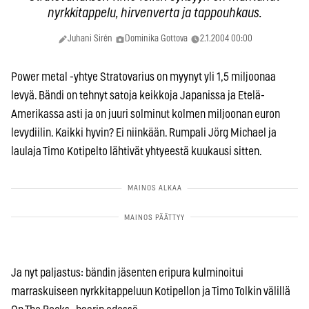
nyrkkitappelu, hirvenverta ja tappouhkaus.
Juhani Sirén
Dominika Gottova
2.1.2004 00:00
Power metal -yhtye Stratovarius on myynyt yli 1,5 miljoonaa
levyä. Bändi on tehnyt satoja keikkoja Japanissa ja Etelä-
Amerikassa asti ja on juuri solminut kolmen miljoonan euron
levydiilin. Kaikki hyvin? Ei niinkään. Rumpali Jörg Michael ja
laulaja Timo Kotipelto lähtivät yhtyeestä kuukausi sitten.
Ja nyt paljastus: bändin jäsenten eripura kulminoitui
marraskuiseen nyrkkitappeluun Kotipellon ja Timo Tolkin välillä