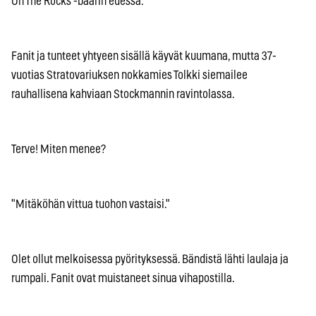
On The Rocks -baarin edessä.
Fanit ja tunteet yhtyeen sisällä käyvät kuumana, mutta 37-
vuotias Stratovariuksen nokkamies Tolkki siemailee
rauhallisena kahviaan Stockmannin ravintolassa.
Terve! Miten menee?
"Mitäköhän vittua tuohon vastaisi."
Olet ollut melkoisessa pyörityksessä. Bändistä lähti laulaja ja
rumpali. Fanit ovat muistaneet sinua vihapostilla.