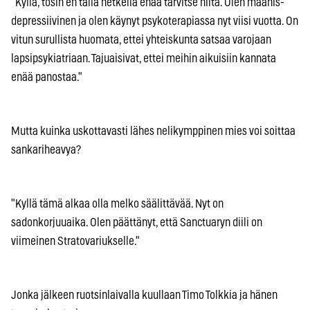
"Kyllä, tosin en tällä hetkellä enää tarvitse niitä. Olen maanis-
depressiivinen ja olen käynyt psykoterapiassa nyt viisi vuotta. On
vitun surullista huomata, ettei yhteiskunta satsaa varojaan
lapsipsykiatriaan. Tajuaisivat, ettei meihin aikuisiin kannata
enää panostaa."
Mutta kuinka uskottavasti lähes nelikymppinen mies voi soittaa
sankariheavya?
"Kyllä tämä alkaa olla melko säälittävää. Nyt on
sadonkorjuuaika. Olen päättänyt, että Sanctuaryn diili on
viimeinen Stratovariukselle."
Jonka jälkeen ruotsinlaivalla kuullaan Timo Tolkkia ja hänen