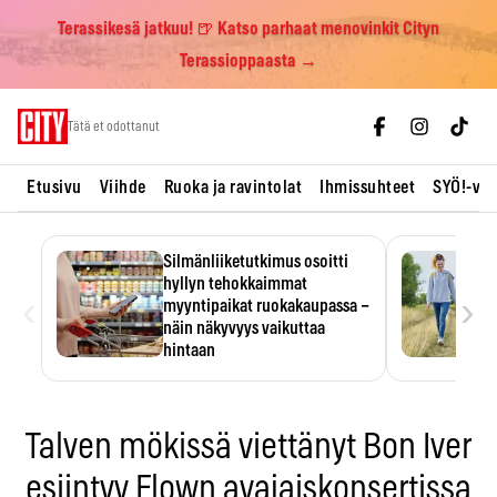
Terassikesä jatkuu! 🍺 Katso parhaat menovinkit Cityn
Terassioppaasta →
Skip
Tätä et odottanut
to
content
Etusivu
Viihde
Ruoka ja ravintolat
Ihmissuhteet
SYÖ!-vii
Silmänliiketutkimus osoitti
hyllyn tehokkaimmat
‹
›
myyntipaikat ruokakaupassa –
näin näkyvyys vaikuttaa
hintaan
Tuotteen paikka hyllyssä
ratkaisee, huomataanko se.
Kauppiaat hyödyntävät…
Talven mökissä viettänyt Bon Iver
esiintyy Flown avajaiskonsertissa