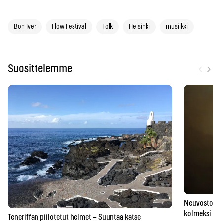
Bon Iver
Flow Festival
Folk
Helsinki
musiikki
‹
›
Suosittelemme
Neuvostoaik
kolmeksi vu
Teneriffan piilotetut helmet – Suuntaa katse