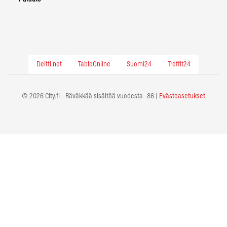
Deitti.net
TableOnline
Suomi24
Treffit24
© 2026 City.fi - Räväkkää sisältöä vuodesta -86 |
Evästeasetukset