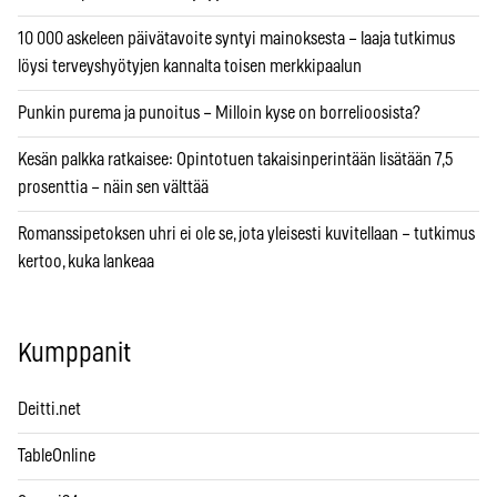
10 000 askeleen päivätavoite syntyi mainoksesta – laaja tutkimus
löysi terveyshyötyjen kannalta toisen merkkipaalun
Punkin purema ja punoitus – Milloin kyse on borrelioosista?
Kesän palkka ratkaisee: Opintotuen takaisinperintään lisätään 7,5
prosenttia – näin sen välttää
Romanssipetoksen uhri ei ole se, jota yleisesti kuvitellaan – tutkimus
kertoo, kuka lankeaa
Kumppanit
Deitti.net
TableOnline