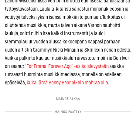
bändin Wisconsinissa Vernonin erottua edellisestä bändistään ja
tyttöystävästään. Laulaja-kitaristi sairastui mononukleoosiin ja
vetäytyi talveksi yksin isänsä mökkiin toipumaan. Tarkoitus ei
ollut tehdä musiikkia, mutta talven aikana Vernon nauhoitti
lauluja, soitti niihin itse kaikki instrumentit ja lauloi
stemmalaulut.Vuoden alussa kokoonpano nappasi parhaan
uuden artistin Grammyn Nicki Minajin ja Skrillexin nenän edestä.
Vaikka palkinto kuuluu musiikkialan arvostetuimpiin ja Bon Iver
on saanut
”For Emma, Forever Ago” -esikoislevystään
saakka
runsaasti huomiota musiikkimediassa, monelle on edelleen
epäselvää,
kuka tämä Bonny Bear oikein mahtaa olla
.