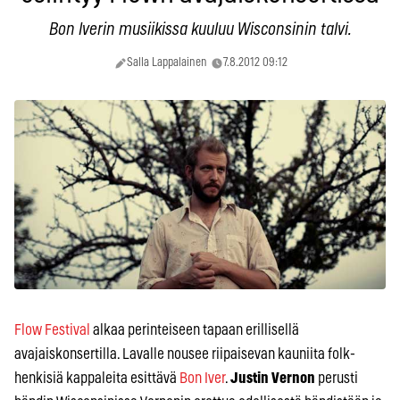
Bon Iverin musiikissa kuuluu Wisconsinin talvi.
Salla Lappalainen
7.8.2012 09:12
Flow Festival
alkaa perinteiseen tapaan erillisellä
avajaiskonsertilla. Lavalle nousee riipaisevan kauniita folk-
henkisiä kappaleita esittävä
Bon Iver
.
Justin Vernon
perusti