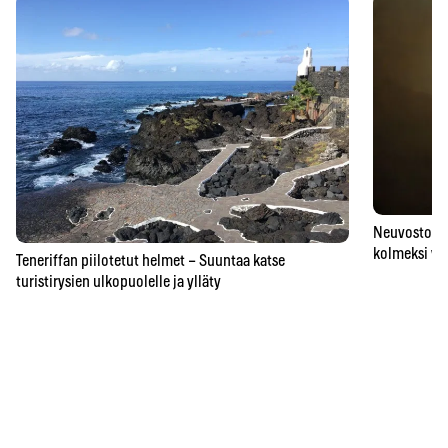
Neuvostoaik
kolmeksi vu
Teneriffan piilotetut helmet – Suuntaa katse
turistirysien ulkopuolelle ja ylläty