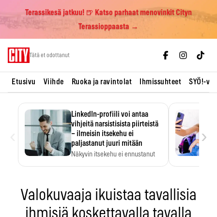
Terassikesä jatkuu! 🍺 Katso parhaat menovinkit Cityn
Terassioppaasta →
Skip
Tätä et odottanut
to
content
Etusivu
Viihde
Ruoka ja ravintolat
Ihmissuhteet
SYÖ!-vii
LinkedIn-profiili voi antaa
vihjeitä narsistisista piirteistä
‹
›
– ilmeisin itsekehu ei
paljastanut juuri mitään
Näkyvin itsekehu ei ennustanut
narsistisia piirteitä.
Valokuvaaja ikuistaa tavallisia
ihmisiä koskettavalla tavalla