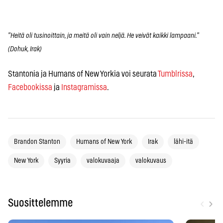
"Heitä oli tusinoittain, ja meitä oli vain neljä. He veivät kaikki lampaani."
(Dohuk, Irak)
Stantonia ja Humans of New Yorkia voi seurata
Tumblrissa
,
Facebookissa
ja
Instagramissa
.
Brandon Stanton
Humans of New York
Irak
lähi-itä
New York
Syyria
valokuvaaja
valokuvaus
‹
›
Suosittelemme