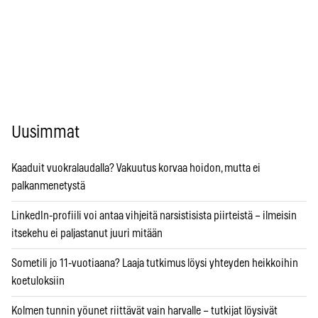
Uusimmat
Kaaduit vuokralaudalla? Vakuutus korvaa hoidon, mutta ei
palkanmenetystä
LinkedIn-profiili voi antaa vihjeitä narsistisista piirteistä – ilmeisin
itsekehu ei paljastanut juuri mitään
Sometili jo 11-vuotiaana? Laaja tutkimus löysi yhteyden heikkoihin
koetuloksiin
Kolmen tunnin yöunet riittävät vain harvalle – tutkijat löysivät