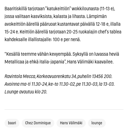
Baaritiskillä tarjotaan ”katukeittiön” wokkilounasta (11-13 e),
jossa valitaan kasviksista, kalasta ja lihasta. Lämpimän
avokeittiön äärellä pääruoat kustantavat päivällä 12-18 e, illalla
15-24 e. Keittiön äärellä tarjotaan 20-25 ruokalajin chef’s tablea
kahdeksalle illallistajalle: 100 e per nenä.
“Kesällä teemme vähän kevyempää. Syksyllä on luvassa heviä
Metallicaa ja ehkä italia-japania”, Hans Välimäki kaavailee.
Ravintola Mecca, Korkeavuorenkatu 34, puhelin 13456 200.
Avoinna ma-ti 11.30-24, ke-to 11.30-02, pe 11.30-03, la 13-03.
Lounge avautuu klo 20.
baari
Chez Dominique
Hans Välimäki
lounge