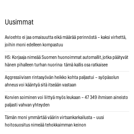
Uusimmat
Avioehto ei jaa omaisuutta eikä määrää perinnöstä – kaksi virhettä,
joihin moni edelleen kompastuu
HS: Korjaaja nimeää Suomen huonoimmat automallit, jotka päätyvät
hänen pihalleen turhan nuorina: tämä kallis osa ratkaisee
Aggressiivisen rintasyövän heikko kohta paljastui – syöpäsolun
ahneus voi kääntyä sitä itseään vastaan
Korvien soiminen voi liittyä myös leukaan – 47 349 ihmisen aineisto
paljasti vahvan yhteyden
Tämän moni ymmärtää väärin virtsankarkailusta – uusi
hoitosuositus nimeää tehokkaimman keinon