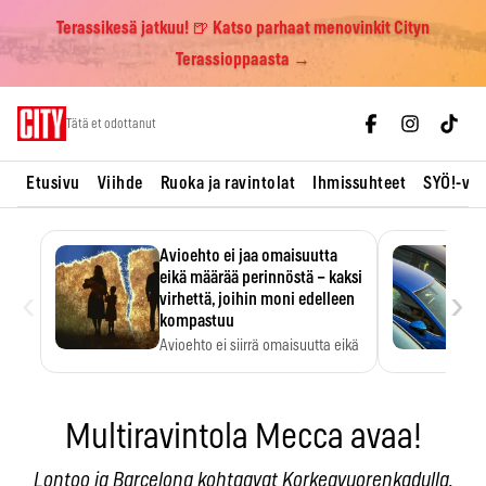
Terassikesä jatkuu! 🍺 Katso parhaat menovinkit Cityn
Terassioppaasta →
Skip
Tätä et odottanut
to
content
Etusivu
Viihde
Ruoka ja ravintolat
Ihmissuhteet
SYÖ!-vii
Avioehto ei jaa omaisuutta
eikä määrää perinnöstä – kaksi
‹
›
virhettä, joihin moni edelleen
kompastuu
Avioehto ei siirrä omaisuutta eikä
ratkaise perintöasioita.
Multiravintola Mecca avaa!
Lontoo ja Barcelona kohtaavat Korkeavuorenkadulla.