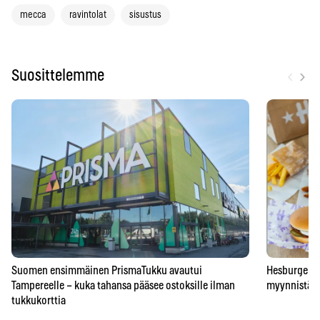
mecca
ravintolat
sisustus
‹
›
Suosittelemme
Suomen ensimmäinen PrismaTukku avautui
Hesburgerilt
Tampereelle – kuka tahansa pääsee ostoksille ilman
myynnistä – 
tukkukorttia