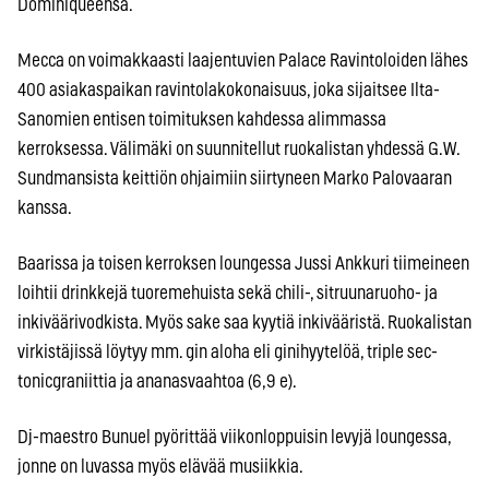
Dominiqueensa.
Mecca on voimakkaasti laajentuvien Palace Ravintoloiden lähes
400 asiakaspaikan ravintolakokonaisuus, joka sijaitsee Ilta-
Sanomien entisen toimituksen kahdessa alimmassa
kerroksessa. Välimäki on suunnitellut ruokalistan yhdessä G.W.
Sundmansista keittiön ohjaimiin siirtyneen Marko Palovaaran
kanssa.
Baarissa ja toisen kerroksen loungessa Jussi Ankkuri tiimeineen
loihtii drinkkejä tuoremehuista sekä chili-, sitruunaruoho- ja
inkiväärivodkista. Myös sake saa kyytiä inkivääristä. Ruokalistan
virkistäjissä löytyy mm. gin aloha eli ginihyytelöä, triple sec-
tonicgraniittia ja ananasvaahtoa (6,9 e).
Dj-maestro Bunuel pyörittää viikonloppuisin levyjä loungessa,
jonne on luvassa myös elävää musiikkia.