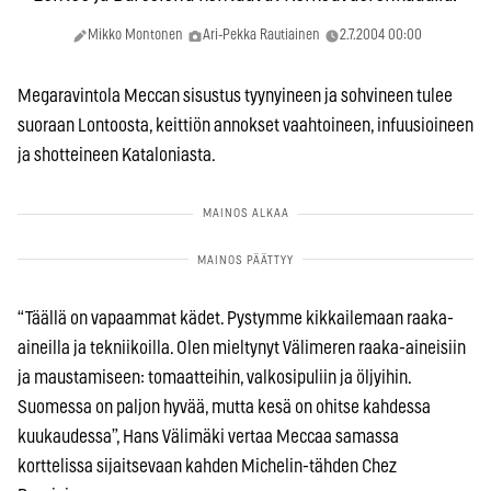
Mikko Montonen
Ari-Pekka Rautiainen
2.7.2004 00:00
Megaravintola Meccan sisustus tyynyineen ja sohvineen tulee
suoraan Lontoosta, keittiön annokset vaahtoineen, infuusioineen
ja shotteineen Kataloniasta.
“Täällä on vapaammat kädet. Pystymme kikkailemaan raaka-
aineilla ja tekniikoilla. Olen mieltynyt Välimeren raaka-aineisiin
ja maustamiseen: tomaatteihin, valkosipuliin ja öljyihin.
Suomessa on paljon hyvää, mutta kesä on ohitse kahdessa
kuukaudessa”, Hans Välimäki vertaa Meccaa samassa
korttelissa sijaitsevaan kahden Michelin-tähden Chez