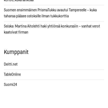
kertoo, kuka lankeaa
Suomen ensimmäinen PrismaTukku avautui Tampereelle – kuka
tahansa pääsee ostoksille ilman tukkukorttia
Seiska: Martina Aitolehti haki yhtiönsä konkurssiin – vanhat verot
kaatoivat firman
Kumppanit
Deitti.net
TableOnline
Suomi24