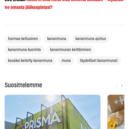
ne omasta jääkaapistasi?
harmaa keltuainen
kananmuna
kananmuna ajoitus
kananmuna kuorinta
kananmunan keittäminen
kovaksi keitetty kananmuna
muna
täydelliset kananmunat
‹
›
Suosittelemme