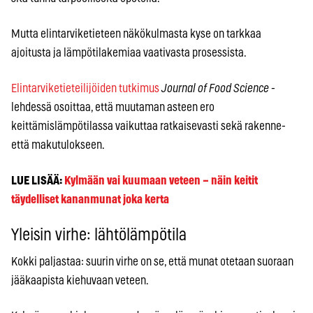
Mutta elintarviketieteen näkökulmasta kyse on tarkkaa
ajoitusta ja lämpötilakemiaa vaativasta prosessista.
Elintarviketieteilijöiden tutkimus
Journal of Food Science
-
lehdessä osoittaa, että muutaman asteen ero
keittämislämpötilassa vaikuttaa ratkaisevasti sekä rakenne-
että makutulokseen.
LUE LISÄÄ:
Kylmään vai kuumaan veteen – näin keitit
täydelliset kananmunat joka kerta
Yleisin virhe: lähtölämpötila
Kokki paljastaa: suurin virhe on se, että munat otetaan suoraan
jääkaapista kiehuvaan veteen.