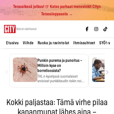
Terassikesä jatkuu! 🍺 Katso parhaat menovinkit Cityn
Terassioppaasta →
Skip
Tätä et odottanut
to
content
Etusivu
Viihde
Ruoka ja ravintolat
Ihmissuhteet
SYÖ!-vii
Punkin purema ja punoitus –
Milloin kyse on
‹
›
borrelioosista?
THL:n kyselyssä suomalaiset
arvioivat punkkitaudin riskin noin
kymmenkertaiseksi…
Kokki paljastaa: Tämä virhe pilaa
kananmunat lähes aina –