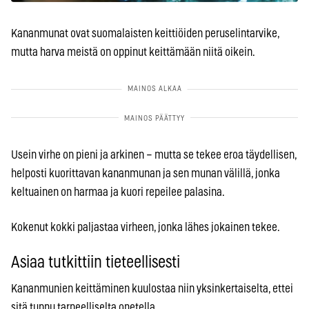
Kananmunat ovat suomalaisten keittiöiden peruselintarvike,
mutta harva meistä on oppinut keittämään niitä oikein.
Usein virhe on pieni ja arkinen – mutta se tekee eroa täydellisen,
helposti kuorittavan kananmunan ja sen munan välillä, jonka
keltuainen on harmaa ja kuori repeilee palasina.
Kokenut kokki paljastaa virheen, jonka lähes jokainen tekee.
Asiaa tutkittiin tieteellisesti
Kananmunien keittäminen kuulostaa niin yksinkertaiselta, ettei
sitä tunnu tarpeelliselta opetella.