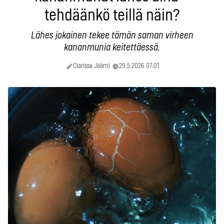
tehdäänkö teillä näin?
Lähes jokainen tekee tämän saman virheen
kananmunia keitettäessä.
Clarissa Jäärni
29.5.2026 07:01