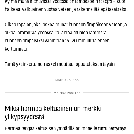
Kylmä muna kiehuvassa vedessä on lämpösokin resepti – kuori
halkeaa, valkuainen vuotaa veteen ja rakenne jää epätasaiseksi.
Oikea tapa on joko laskea munat huoneenlämpöiseen veteen ja
alkaa lämmittää yhdessä, tai antaa munien lämmetä
huoneenlämpöisiksi vähintään 15–20 minuuttia ennen
keittämistä.
Tämä yksinkertainen askel muuttaa lopputuloksen täysin.
Miksi harmaa keltuainen on merkki
ylikypsyydestä
Harmaa rengas keltuaisen ympärillä on monelle tuttu pettymys.