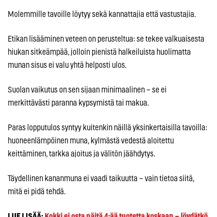
Molemmille tavoille löytyy sekä kannattajia että vastustajia.
Etikan lisääminen veteen on perusteltua: se tekee valkuaisesta
hiukan sitkeämpää, jolloin pienistä halkeiluista huolimatta
munan sisus ei valu yhtä helposti ulos.
Suolan vaikutus on sen sijaan minimaalinen – se ei
merkittävästi paranna kypsymistä tai makua.
Paras lopputulos syntyy kuitenkin näillä yksinkertaisilla tavoilla:
huoneenlämpöinen muna, kylmästä vedestä aloitettu
keittäminen, tarkka ajoitus ja välitön jäähdytys.
Täydellinen kananmuna ei vaadi taikuutta – vain tietoa siitä,
mitä ei pidä tehdä.
LUE LISÄÄ:
Kokki ei osta näitä 4:ää tuotetta koskaan – löydätkö