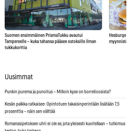
Suomen ensimmäinen PrismaTukku avautui
Hesburgerilt
Tampereelle – kuka tahansa pääsee ostoksille ilman
myynnistä – 
tukkukorttia
Uusimmat
Punkin purema ja punoitus – Milloin kyse on borrelioosista?
Kesän palkka ratkaisee: Opintotuen takaisinperintään lisätään 7,5
prosenttia – näin sen välttää
Romanssipetoksen uhri ei ole se, jota yleisesti kuvitellaan – tutkimus