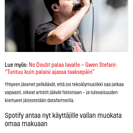
Lue myös:
No Doubt palaa lavalle – Gwen Stefani:
“Tuntuu kuin palaisi ajassa taaksepäin”
Yhtyeen jäsenet pelkäävät, että jos tekoälymusiikki saa jatkaa
vapaasti, oikeat artistit jäävät historiaan – ja tulevaisuuden
kiertueet järjestetään datafarmeilla.
Spotify antaa nyt käyttäjille vallan muokata
omaa makuaan