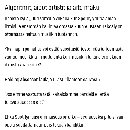
Algoritmit, aidot artistit ja aito maku
Ironista kyllä, juuri samalla viikolla kun Spotify yrittää antaa
ihmisille enemmän hallintaa omasta kuuntelustaan, tekoäly on
ottamassa haltuun musiikin tuotannon.
Yksi napin painallus voi estää suositusjärjestelmää tarjoamasta
väärää musiikkia – mutta entä kun musiikin takana ei olekaan
ihmistä vaan kone?
Holding Absencen laulaja tiivisti tilanteen osuvasti:
“Jos emme vastusta tätä, kaltaisiamme bändejä ei enää
tulevaisuudessa ole.”
Ehkä Spotifyn uusi ominaisuus on alku – seuraavaksi pitäisi vain
oppia suodattamaan pois tekoälybänditkin.