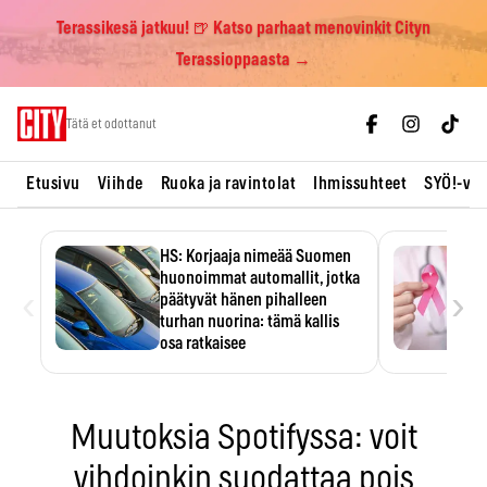
Terassikesä jatkuu! 🍺 Katso parhaat menovinkit Cityn
Terassioppaasta →
Skip
Tätä et odottanut
to
content
Etusivu
Viihde
Ruoka ja ravintolat
Ihmissuhteet
SYÖ!-vii
HS: Korjaaja nimeää Suomen
huonoimmat automallit, jotka
‹
›
päätyvät hänen pihalleen
turhan nuorina: tämä kallis
osa ratkaisee
Ratkaisijana on usein yksi kallis
komponentti.
Muutoksia Spotifyssa: voit
vihdoinkin suodattaa pois