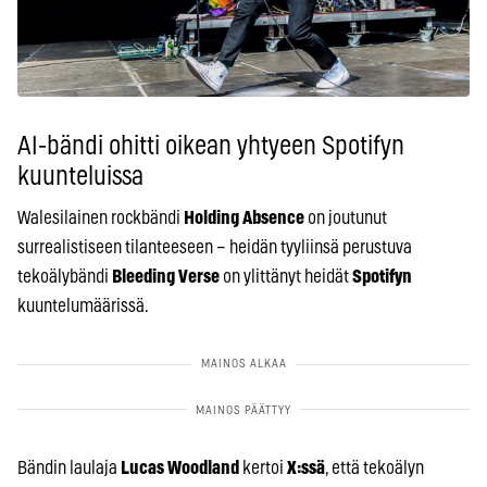
AI-bändi ohitti oikean yhtyeen Spotifyn
kuunteluissa
Walesilainen rockbändi
Holding Absence
on joutunut
surrealistiseen tilanteeseen – heidän tyyliinsä perustuva
tekoälybändi
Bleeding Verse
on ylittänyt heidät
Spotifyn
kuuntelumäärissä.
Bändin laulaja
Lucas Woodland
kertoi
X:ssä
, että tekoälyn