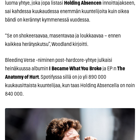
luoma yhtye, joka jopa listasi
Holding Absencen
innoittajakseen,
sai kahdessa kuukaudessa enemmän kuuntelijoita kuin oikea
bändi on kerännyt kymmenessä vuodessa.
“Se on shokeeraavaa, masentavaa ja loukkaavaa – ennen
kaikkea herätyskutsu”, Woodland kirjoitti.
Bleeding Verse -niminen post-hardcore-yhtye julkaisi
heinäkuussa albumin
I Became What You Broke
ja EP:n
The
Anatomy of Hurt
. Spotifyssa sillä on jo yli 890 000
kuukausittaista kuuntelijaa, kun taas Holding Absencella on noin
840 000.