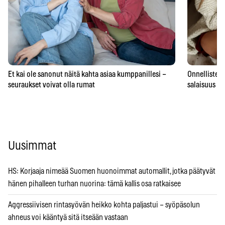
Et kai ole sanonut näitä kahta asiaa kumppanillesi –
Onnellisten 
seuraukset voivat olla rumat
salaisuus – 
Uusimmat
HS: Korjaaja nimeää Suomen huonoimmat automallit, jotka päätyvät
hänen pihalleen turhan nuorina: tämä kallis osa ratkaisee
Aggressiivisen rintasyövän heikko kohta paljastui – syöpäsolun
ahneus voi kääntyä sitä itseään vastaan