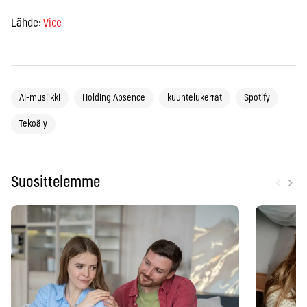
Lähde:
Vice
AI-musiikki
Holding Absence
kuuntelukerrat
Spotify
Tekoäly
‹
›
Suosittelemme