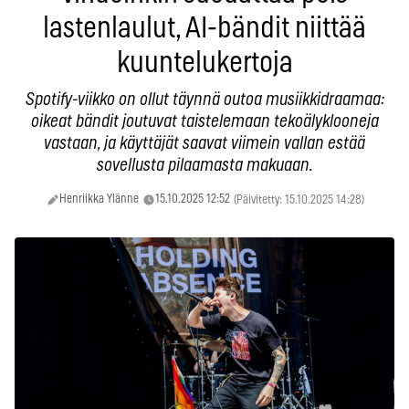
lastenlaulut, AI-bändit niittää
kuuntelukertoja
Spotify-viikko on ollut täynnä outoa musiikkidraamaa:
oikeat bändit joutuvat taistelemaan tekoälyklooneja
vastaan, ja käyttäjät saavat viimein vallan estää
sovellusta pilaamasta makuaan.
Henriikka Ylänne
15.10.2025 12:52
(Päivitetty: 15.10.2025 14:28)