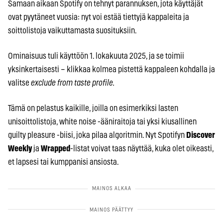
Samaan aikaan Spotify on tehnyt parannuksen, jota käyttäjät
ovat pyytäneet vuosia: nyt voi estää tiettyjä kappaleita ja
soittolistoja vaikuttamasta suosituksiin.
Ominaisuus tuli käyttöön 1. lokakuuta 2025, ja se toimii
yksinkertaisesti – klikkaa kolmea pistettä kappaleen kohdalla ja
valitse
exclude from taste profile.
Tämä on pelastus kaikille, joilla on esimerkiksi lasten
unisoittolistoja, white noise -ääniraitoja tai yksi kiusallinen
guilty pleasure -biisi, joka pilaa algoritmin. Nyt Spotifyn
Discover
Weekly
ja
Wrapped
-listat voivat taas näyttää, kuka olet oikeasti,
et lapsesi tai kumppanisi ansiosta.