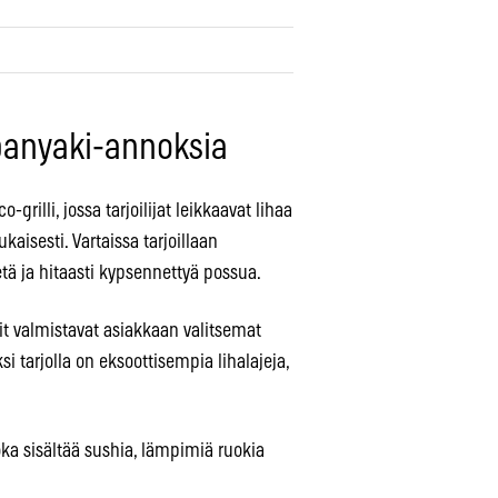
eppanyaki-annoksia
grilli, jossa tarjoilijat leikkaavat lihaa
aisesti. Vartaissa tarjoillaan
etä ja hitaasti kypsennettyä possua.
kit valmistavat asiakkaan valitsemat
si tarjolla on eksoottisempia lihalajeja,
a sisältää sushia, lämpimiä ruokia