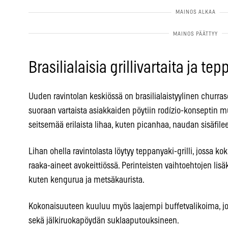
Brasilialaisia grillivartaita ja t
Uuden ravintolan keskiössä on brasilialaistyylinen churrasco-
suoraan vartaista asiakkaiden pöytiin rodízio-konseptin muk
seitsemää erilaista lihaa, kuten picanhaa, naudan sisäfile
Lihan ohella ravintolasta löytyy teppanyaki-grilli, jossa ko
raaka-aineet avokeittiössä. Perinteisten vaihtoehtojen lisäk
kuten kengurua ja metsäkaurista.
Kokonaisuuteen kuuluu myös laajempi buffetvalikoima, jok
sekä jälkiruokapöydän suklaaputouksineen.