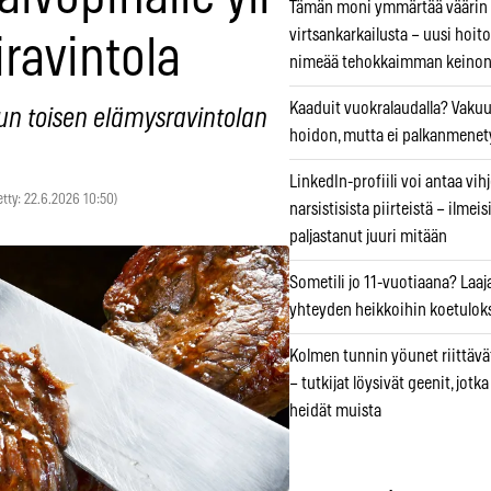
Tämän moni ymmärtää väärin
virtsankarkailusta – uusi hoit
iravintola
nimeää tehokkaimman keino
Kaaduit vuokralaudalla? Vaku
jun toisen elämysravintolan
hoidon, mutta ei palkanmenet
LinkedIn-profiili voi antaa vihj
tetty: 22.6.2026 10:50)
narsistisista piirteistä – ilmeis
paljastanut juuri mitään
Sometili jo 11-vuotiaana? Laaj
yhteyden heikkoihin koetuloks
Kolmen tunnin yöunet riittävät
– tutkijat löysivät geenit, jotk
heidät muista