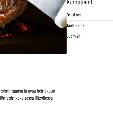
Kumppanit
Deitti.net
TableOnline
Suomi24
a toimintaansa ja avaa heinäkuun
ömetrin kokoisessa liiketilassa