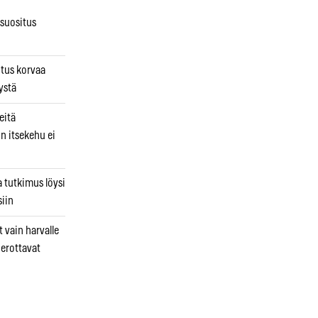
osuositus
n
utus korvaa
ystä
eitä
in itsekehu ei
a tutkimus löysi
iin
 vain harvalle
a erottavat