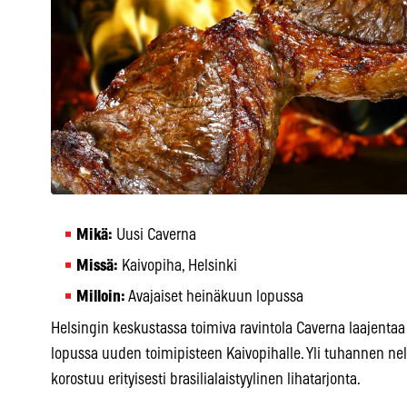
Mikä:
Uusi Caverna
Missä:
Kaivopiha, Helsinki
Milloin:
Avajaiset heinäkuun lopussa
Helsingin keskustassa toimiva ravintola Caverna laajenta
lopussa uuden toimipisteen Kaivopihalle. Yli tuhannen neli
korostuu erityisesti brasilialaistyylinen lihatarjonta.