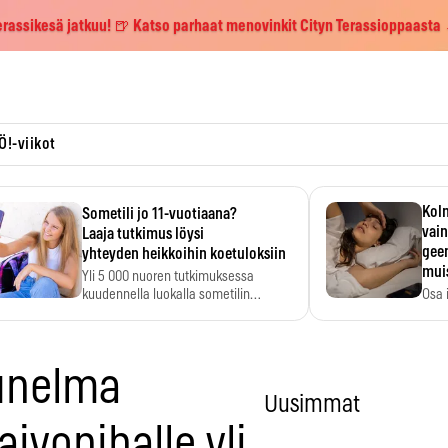
erassikesä jatkuu! 🍺 Katso parhaat menovinkit Cityn Terassioppaasta
Ö!-viikot
Kolm
Sometili jo 11-vuotiaana?
vain
Laaja tutkimus löysi
geen
yhteyden heikkoihin koetuloksiin
mui
Yli 5 000 nuoren tutkimuksessa
kuudennella luokalla sometilin…
Osa 
voi s
unelma
Uusimmat
ivopihalle yli