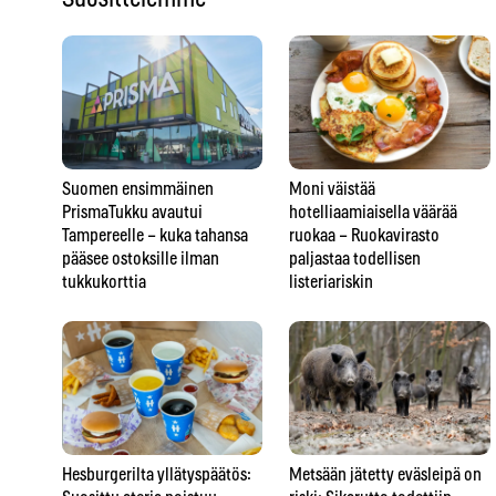
Suomen ensimmäinen
Moni väistää
PrismaTukku avautui
hotelliaamiaisella väärää
Tampereelle – kuka tahansa
ruokaa – Ruokavirasto
pääsee ostoksille ilman
paljastaa todellisen
tukkukorttia
listeriariskin
Hesburgerilta yllätyspäätös:
Metsään jätetty eväsleipä on