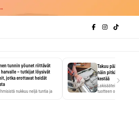
 →
en tunnin yöunet riittävät
Takuu päättyi, myyjän
 harvalle – tutkijat löysivät
näin pitkään kodinko
›
it, jotka erottavat heidät
kestää
sta
Lakisääteinen virhevast
ihmisistä nukkuu neljä tuntia ja
tuotteen oletetun kestoi
ilti…