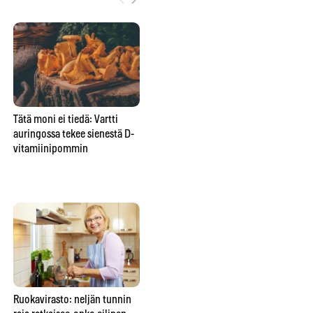
Tätä moni ei tiedä: Vartti
Yksi unohdettu tabletti voi
Pal
auringossa tekee sienestä D-
pilata Suomen marjametsät –
ko
vitamiinipommin
tästä yllättävästä syystä saat
ens
yhä syödä mustikan suoraan
mättäältä
Ruokavirasto: neljän tunnin
Elintarviketutkijat: nämä
Ka