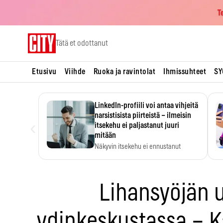
T
Skip
Tätä et odottanut
to
content
Etusivu
Viihde
Ruoka ja ravintolat
Ihmissuhteet
SY
LinkedIn-profiili voi antaa vihjeitä
narsistisista piirteistä – ilmeisin
‹
itsekehu ei paljastanut juuri
mitään
Näkyvin itsekehu ei ennustanut
narsistisia piirteitä.
Lihansyöjän 
ydinkeskustassa – Ka