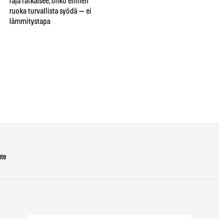
raja ratkaisee, onko eilinen
ruoat kestävät pakastimen —
rav
ruoka turvallista syödä — ei
ja nämä viisi tuhoutuvat
49
lämmitystapa
lopullisesti
syy
va
ute