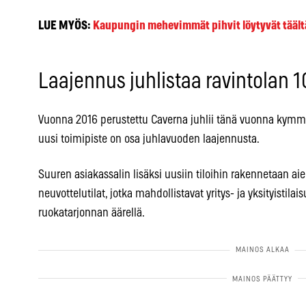
LUE MYÖS:
Kaupungin mehevimmät pihvit löytyvät täältä
Laajennus juhlistaa ravintolan 1
Vuonna 2016 perustettu Caverna juhlii tänä vuonna kymme
uusi toimipiste on osa juhlavuoden laajennusta.
Suuren asiakassalin lisäksi uusiin tiloihin rakennetaan 
neuvottelutilat, jotka mahdollistavat yritys- ja yksityistil
ruokatarjonnan äärellä.