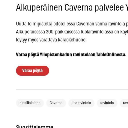
Alkuperäinen Caverna palvelee Y
Uutta toimipistettä odotellessa Cavernan vanha ravintola p
Alkuperäisessä 300-paikkaisessa luolaravintolassa on käyt
löytyy myös varattava karaokehuone.
Varaa pöytä Yliopistonkadun ravintolaan TableOnlinesta.
Varaa pöytä
brasilialainen
Caverna
liharavintola
ravintola
rav
Suosittelemme