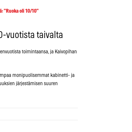
: ”Ruoka oli 10/10”
0-vuotista taivalta
nvuotista toimintaansa, ja Kaivopihan
aiempaa monipuolisemmat kabinetti- ja
aisuuksien järjestämisen suuren