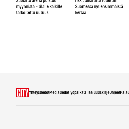
Suosittu ateria poistuu
riski: Sikarutto todettiin
myynnistä – tilalle kaikille
Suomessa nyt ensimmäistä
tarkoitettu uutuus
kertaa
Yhteystiedot
Mediatiedot
Työpaikat
Tilaa uutiskirje
Ohjeet
Pala