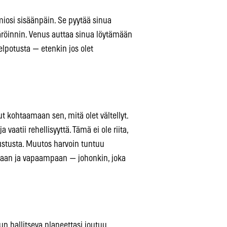
miosi sisäänpäin. Se pyytää sinua
äröinnin. Venus auttaa sinua löytämään
elpotusta — etenkin jos olet
ut kohtaamaan sen, mitä olet vältellyt.
vaatii rehellisyyttä. Tämä ei ole riita,
stusta. Muutos harvoin tuntuu
paan ja vapaampaan — johonkin, joka
n hallitseva planeettasi joutuu