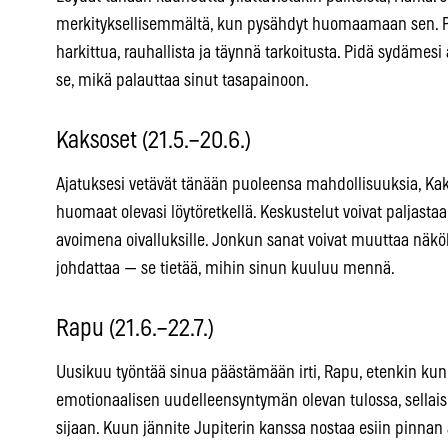
merkityksellisemmältä, kun pysähdyt huomaamaan sen. Pä
harkittua, rauhallista ja täynnä tarkoitusta. Pidä sydämesi
se, mikä palauttaa sinut tasapainoon.
Kaksoset (21.5.–20.6.)
Ajatuksesi vetävät tänään puoleensa mahdollisuuksia, Kakso
huomaat olevasi löytöretkellä. Keskustelut voivat paljast
avoimena oivalluksille. Jonkun sanat voivat muuttaa näkö
johdattaa — se tietää, mihin sinun kuuluu mennä.
Rapu (21.6.–22.7.)
Uusikuu työntää sinua päästämään irti, Rapu, etenkin kun s
emotionaalisen uudelleensyntymän olevan tulossa, sellai
sijaan. Kuun jännite Jupiterin kanssa nostaa esiin pinnan al