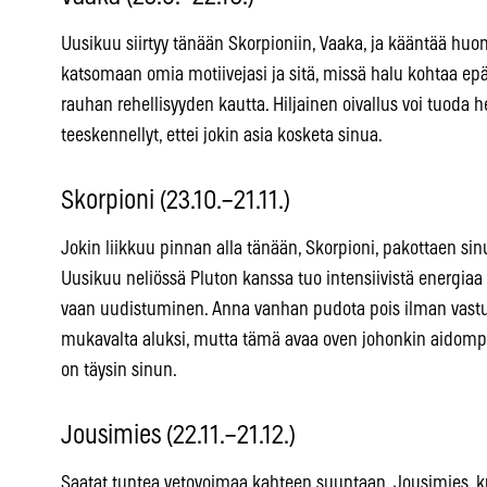
Uusikuu siirtyy tänään Skorpioniin, Vaaka, ja kääntää huo
katsomaan omia motiivejasi ja sitä, missä halu kohtaa ep
rauhan rehellisyyden kautta. Hiljainen oivallus voi tuoda h
teeskennellyt, ettei jokin asia kosketa sinua.
Skorpioni (23.10.–21.11.)
Jokin liikkuu pinnan alla tänään, Skorpioni, pakottaen sin
Uusikuu neliössä Pluton kanssa tuo intensiivistä energiaa ja 
vaan uudistuminen. Anna vanhan pudota pois ilman vastu
mukavalta aluksi, mutta tämä avaa oven johonkin aidom
on täysin sinun.
Jousimies (22.11.–21.12.)
Saatat tuntea vetovoimaa kahteen suuntaan, Jousimies, ku