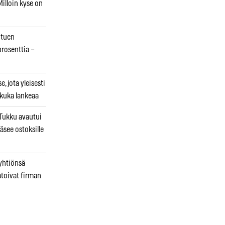
illoin kyse on
otuen
prosenttia –
, jota yleisesti
 kuka lankeaa
ukku avautui
äsee ostoksille
 yhtiönsä
atoivat firman