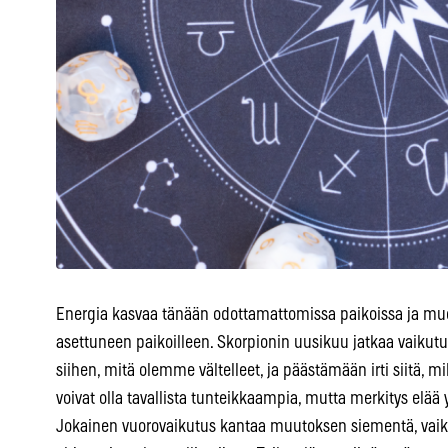
Energia kasvaa tänään odottamattomissa paikoissa ja mu
asettuneen paikoilleen. Skorpionin uusikuu jatkaa vaikut
siihen, mitä olemme vältelleet, ja päästämään irti siitä, m
voivat olla tavallista tunteikkaampia, mutta merkitys elää 
Jokainen vuorovaikutus kantaa muutoksen siementä, vaikka