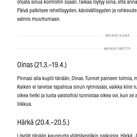
ohjata sinua kontrollin sijaan. Taikaa löytyy siinä, että an
Päivä palkitsee rehellisyyden, kärsivällisyyden ja rohkeu
valmis muuttumaan.
Oinas (21.3.–19.4.)
Pinnasi alla kuplii tänään, Oinas. Tunnet paineen toimia, m
Kaiken ei tarvitse tapahtua sinun rytmissäsi, vaikka kiire t
oikea hetki ja luota vaistoihisi tunnistaa oikea ovi, kun se
liikkua.
Härkä (20.4.–20.5.)
Löydät tänään kauneutta yllättävistäkin paikoista, Härkä. 