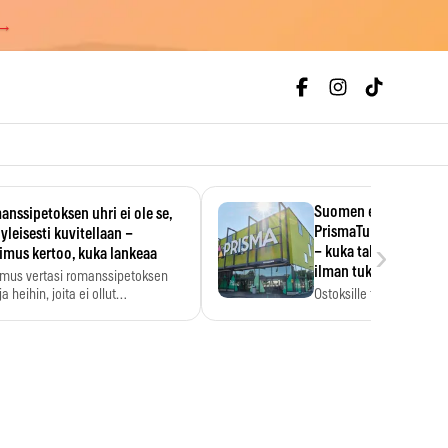
 →
Suomen ensimmäine
nssipetoksen uhri ei ole se,
PrismaTukku avautui 
 yleisesti kuvitellaan –
›
– kuka tahansa pääsee
imus kertoo, kuka lankeaa
ilman tukkukorttia
imus vertasi romanssipetoksen
a heihin, joita ei ollut…
Ostoksille tarvitse tukku
yksikköhinta kannattaa t