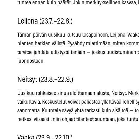
tuntea ennen kuin päätät. Jokin merkityksellinen kasvaa, ku
Leijona (23.7.–22.8.)
Tämän päivän uusikuu kutsuu tasapainoon, Leijona. Vaak
pienten hetkien välistä. Pysähdy miettimään, miten kommun
tarvitse jahdata edistystä tänään — joskus uudistuminen t
luonnostaan.
Neitsyt (23.8.–22.9.)
Uusikuu rohkaisee sinua aloittamaan alusta, Neitsyt. Merk
vaikuttavia. Keskustelut voivat paljastaa yllättävää rehellisy
sanomatta. Kuuntele sävyä yhtä tarkasti kuin sisältöä — t
hetkesi viisaasti, niin ohjaat tilanteet suuntaan, joka tuntu
Vaaka (23.9.–22.10.)