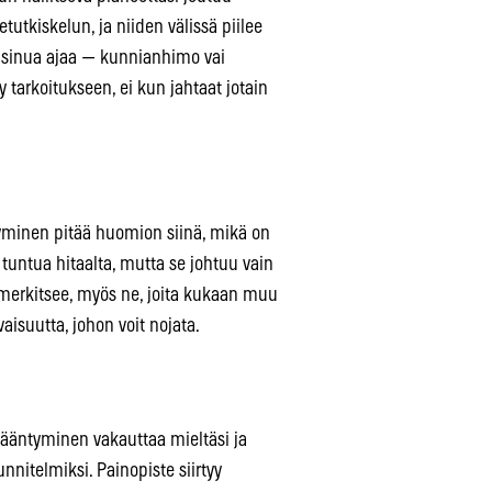
utkiskelun, ja niiden välissä piilee
kä sinua ajaa — kunnianhimo vai
 tarkoitukseen, ei kun jahtaat jotain
tyminen pitää huomion siinä, mikä on
 tuntua hitaalta, mutta se johtuu vain
a merkitsee, myös ne, joita kukaan muu
aisuutta, johon voit nojata.
rääntyminen vakauttaa mieltäsi ja
nitelmiksi. Painopiste siirtyy