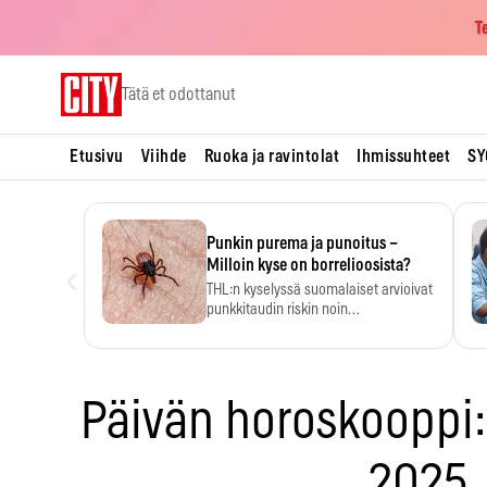
T
Skip
Tätä et odottanut
to
content
Etusivu
Viihde
Ruoka ja ravintolat
Ihmissuhteet
SY
Punkin purema ja punoitus –
‹
Milloin kyse on borrelioosista?
THL:n kyselyssä suomalaiset arvioivat
punkkitaudin riskin noin
kymmenkertaiseksi…
Päivän horoskooppi:
2025