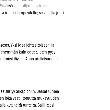
ivässäsi on hiljaista voimaa —
 avoimena lempeydelle; se voi olla juuri
set. Yksi idea johtaa toiseen, ja
aa enemmän kuin odotit, joten pysy
kulmasi täysin. Anna uteliaisuuden
e siirtyy Skorpioniin. Saatat tuntea
sen joka vaatii totuutta mukavuuden
la kyteneitä tunteita. Salli itsesi