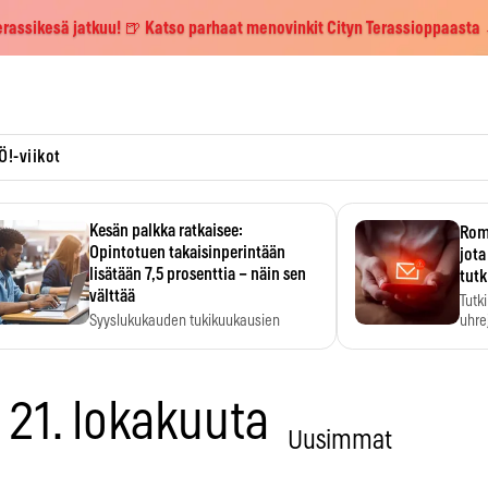
erassikesä jatkuu! 🍺 Katso parhaat menovinkit Cityn Terassioppaasta
Ö!-viikot
Kesän palkka ratkaisee:
Roma
Opintotuen takaisinperintään
jota
lisätään 7,5 prosenttia – näin sen
tutk
välttää
Tutk
Syyslukukauden tukikuukausien
uhrej
määrä ratkeaa sillä, mitä kesällä
ehti…
 21. lokakuuta
Uusimmat