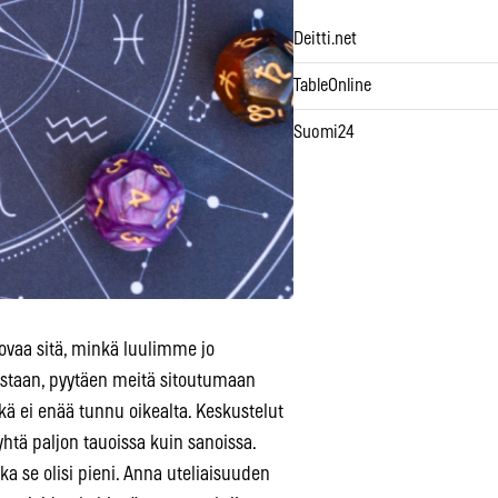
Deitti.net
TableOnline
Suomi24
ovaa sitä, minkä luulimme jo
ustaan, pyytäen meitä sitoutumaan
ikä ei enää tunnu oikealta. Keskustelut
yhtä paljon tauoissa kuin sanoissa.
 se olisi pieni. Anna uteliaisuuden