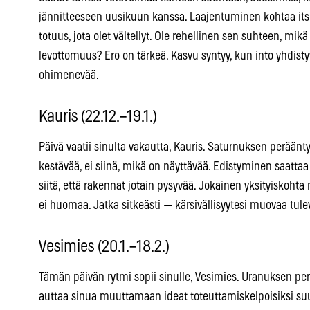
jännitteeseen uusikuun kanssa. Laajentuminen kohtaa itset
totuus, jota olet vältellyt. Ole rehellinen sen suhteen, mi
levottomuus? Ero on tärkeä. Kasvu syntyy, kun into yhdistyy
ohimenevää.
Kauris (22.12.–19.1.)
Päivä vaatii sinulta vakautta, Kauris. Saturnuksen perään
kestävää, ei siinä, mikä on näyttävää. Edistyminen saattaa
siitä, että rakennat jotain pysyvää. Jokainen yksityiskoht
ei huomaa. Jatka sitkeästi — kärsivällisyytesi muovaa tulev
Vesimies (20.1.–18.2.)
Tämän päivän rytmi sopii sinulle, Vesimies. Uranuksen pe
auttaa sinua muuttamaan ideat toteuttamiskelpoisiksi suun