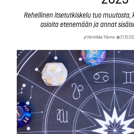
Rehellinen itsetutkiskelu tuo muutosta
asioita etenemään ja annat sisäis
Henriikka Ylänne
21.10.20