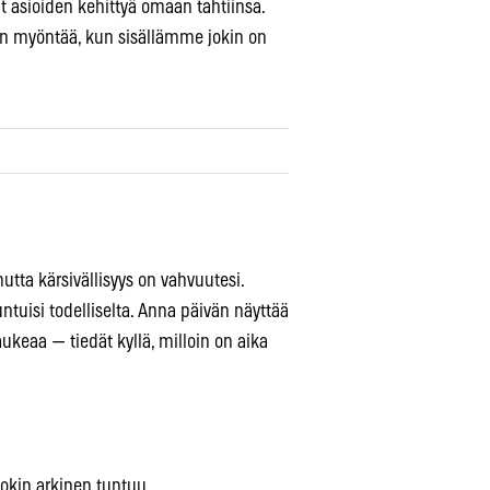
nat asioiden kehittyä omaan tahtiinsa.
den myöntää, kun sisällämme jokin on
utta kärsivällisyys on vahvuutesi.
untuisi todelliselta. Anna päivän näyttää
 aukeaa — tiedät kyllä, milloin on aika
Jokin arkinen tuntuu