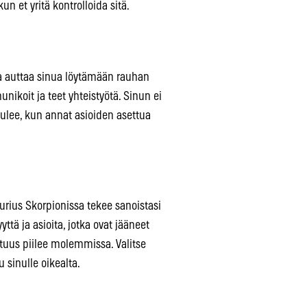
n et yritä kontrolloida sitä.
a auttaa sinua löytämään rauhan
ikoit ja teet yhteistyötä. Sinun ei
ulee, kun annat asioiden asettua
urius Skorpionissa tekee sanoistasi
yttä ja asioita, jotka ovat jääneet
otuus piilee molemmissa. Valitse
u sinulle oikealta.