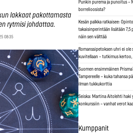
Punkin purema ja punoitus – M
borrelioosista?
, kun lakkaat pakottamasta
Kesän palkka ratkaisee: Opint
en rytmisi johdattaa.
takaisinperintään lisätään 7,5 
näin sen välttää
25 08:35
Romanssipetoksen uhri ei ole se
kuvitellaan – tutkimus kertoo,
Suomen ensimmäinen PrismaT
Tampereelle – kuka tahansa pä
ilman tukkukorttia
Seiska: Martina Aitolehti haki
konkurssiin – vanhat verot ka
Kumppanit