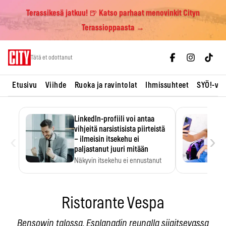
Terassikesä jatkuu! 🍺 Katso parhaat menovinkit Cityn
Terassioppaasta →
Skip
Tätä et odottanut
to
content
Etusivu
Viihde
Ruoka ja ravintolat
Ihmissuhteet
SYÖ!-vii
LinkedIn-profiili voi antaa
vihjeitä narsistisista piirteistä
‹
›
– ilmeisin itsekehu ei
paljastanut juuri mitään
Näkyvin itsekehu ei ennustanut
narsistisia piirteitä.
Ristorante Vespa
Bensowin talossa, Esplanadin reunalla sijaitsevassa