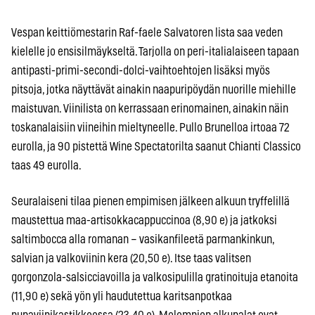
Vespan keittiömestarin Raf-faele Salvatoren lista saa veden
kielelle jo ensisilmäykseltä. Tarjolla on peri-italialaiseen tapaan
antipasti-primi-secondi-dolci-vaihtoehtojen lisäksi myös
pitsoja, jotka näyttävät ainakin naapuripöydän nuorille miehille
maistuvan. Viinilista on kerrassaan erinomainen, ainakin näin
toskanalaisiin viineihin mieltyneelle. Pullo Brunelloa irtoaa 72
eurolla, ja 90 pistettä Wine Spectatorilta saanut Chianti Classico
taas 49 eurolla.
Seuralaiseni tilaa pienen empimisen jälkeen alkuun tryffelillä
maustettua maa-artisokkacappuccinoa (8,90 e) ja jatkoksi
saltimbocca alla romanan – vasikanfileetä parmankinkun,
salvian ja valkoviinin kera (20,50 e). Itse taas valitsen
gorgonzola-salsicciavoilla ja valkosipulilla gratinoituja etanoita
(11,90 e) sekä yön yli haudutettua karitsanpotkaa