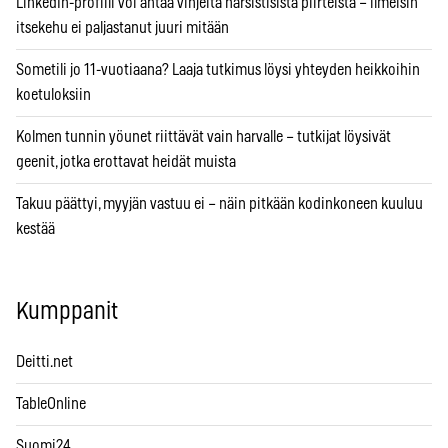
LinkedIn-profiili voi antaa vihjeitä narsistisista piirteistä – ilmeisin
itsekehu ei paljastanut juuri mitään
Sometili jo 11-vuotiaana? Laaja tutkimus löysi yhteyden heikkoihin
koetuloksiin
Kolmen tunnin yöunet riittävät vain harvalle – tutkijat löysivät
geenit, jotka erottavat heidät muista
Takuu päättyi, myyjän vastuu ei – näin pitkään kodinkoneen kuuluu
kestää
Kumppanit
Deitti.net
TableOnline
Suomi24