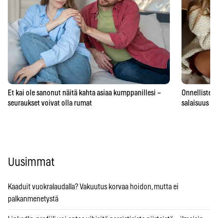
Et kai ole sanonut näitä kahta asiaa kumppanillesi –
Onnellisten 
seuraukset voivat olla rumat
salaisuus – 
Uusimmat
Kaaduit vuokralaudalla? Vakuutus korvaa hoidon, mutta ei
palkanmenetystä