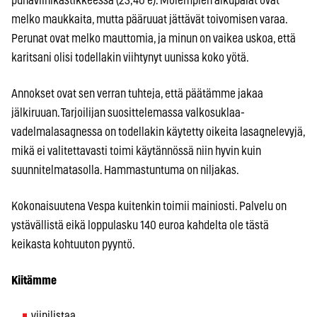
punaviinikastikkeessa (23,40 e). Molempien alkupalat ovat
melko maukkaita, mutta pääruuat jättävät toivomisen varaa.
Perunat ovat melko mauttomia, ja minun on vaikea uskoa, että
karitsani olisi todellakin viihtynyt uunissa koko yötä.
Annokset ovat sen verran tuhteja, että päätämme jakaa
jälkiruuan. Tarjoilijan suosittelemassa valkosuklaa-
vadelmalasagnessa on todellakin käytetty oikeita lasagnelevyjä,
mikä ei valitettavasti toimi käytännössä niin hyvin kuin
suunnitelmatasolla. Hammastuntuma on niljakas.
Kokonaisuutena Vespa kuitenkin toimii mainiosti. Palvelu on
ystävällistä eikä loppulasku 140 euroa kahdelta ole tästä
keikasta kohtuuton pyyntö.
Kiitämme
viinilistaa