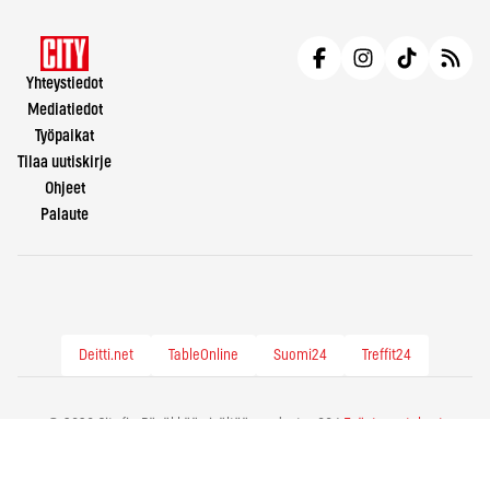
Yhteystiedot
Mediatiedot
Työpaikat
Tilaa uutiskirje
Ohjeet
Palaute
Deitti.net
TableOnline
Suomi24
Treffit24
© 2026 City.fi - Räväkkää sisältöä vuodesta -86 |
Evästeasetukset