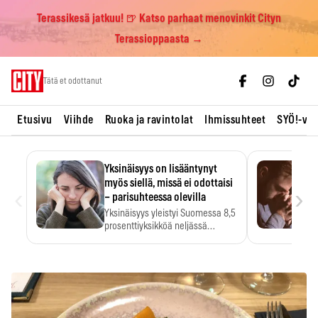
Terassikesä jatkuu! 🍺 Katso parhaat menovinkit Cityn
Terassioppaasta →
Skip
Tätä et odottanut
to
content
Etusivu
Viihde
Ruoka ja ravintolat
Ihmissuhteet
SYÖ!-vii
Yksinäisyys on lisääntynyt
myös siellä, missä ei odottaisi
‹
›
– parisuhteessa olevilla
Yksinäisyys yleistyi Suomessa 8,5
prosenttiyksikköä neljässä
vuodessa. Se…