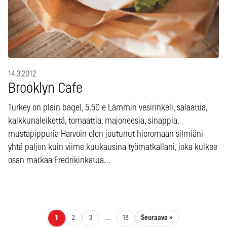
14.3.2012
Brooklyn Cafe
Turkey on plain bagel, 5,50 e Lämmin vesirinkeli, salaattia,
kalkkunaleikettä, tomaattia, majoneesia, sinappia,
mustapippuria Harvoin olen joutunut hieromaan silmiäni
yhtä paljon kuin viime kuukausina työmatkallani, joka kulkee
osan matkaa Fredrikinkatua…
Artikkelien sivutus
Seuraava »
1
2
3
…
18