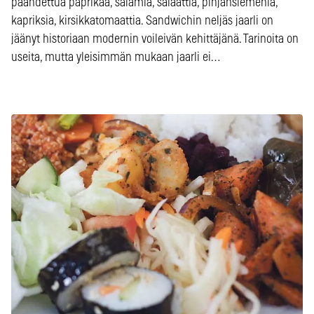
paahdettua paprikaa, salamia, salaattia, pinjansiemeniä,
kapriksia, kirsikkatomaattia. Sandwichin neljäs jaarli on
jäänyt historiaan modernin voileivän kehittäjänä. Tarinoita on
useita, mutta yleisimmän mukaan jaarli ei…