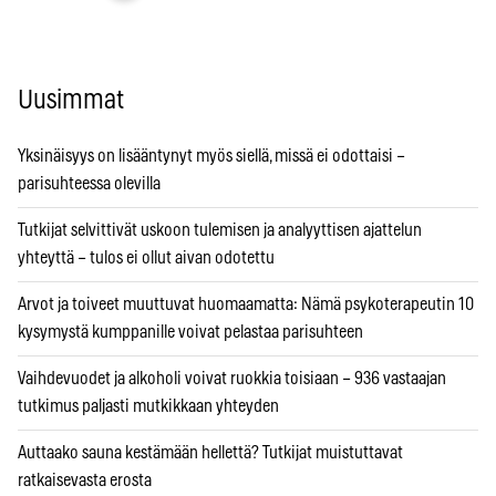
Uusimmat
Yksinäisyys on lisääntynyt myös siellä, missä ei odottaisi –
parisuhteessa olevilla
Tutkijat selvittivät uskoon tulemisen ja analyyttisen ajattelun
yhteyttä – tulos ei ollut aivan odotettu
Arvot ja toiveet muuttuvat huomaamatta: Nämä psykoterapeutin 10
kysymystä kumppanille voivat pelastaa parisuhteen
Vaihdevuodet ja alkoholi voivat ruokkia toisiaan – 936 vastaajan
tutkimus paljasti mutkikkaan yhteyden
Auttaako sauna kestämään hellettä? Tutkijat muistuttavat
ratkaisevasta erosta