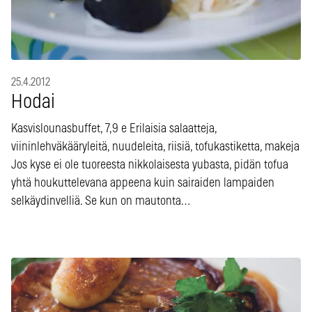
25.4.2012
Hodai
Kasvislounasbuffet, 7,9 e Erilaisia salaatteja,
viininlehväkääryleitä, nuudeleita, riisiä, tofukastiketta, makeja
Jos kyse ei ole tuoreesta nikkolaisesta yubasta, pidän tofua
yhtä houkuttelevana appeena kuin sairaiden lampaiden
selkäydinvelliä. Se kun on mautonta…