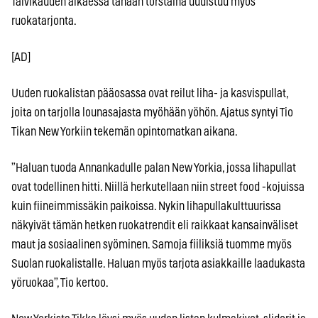
Talvikauden alkaessa tänään torstaina uudistuu myös
ruokatarjonta.
[AD]
Uuden ruokalistan pääosassa ovat reilut liha- ja kasvispullat,
joita on tarjolla lounasajasta myöhään yöhön. Ajatus syntyi Tio
Tikan New Yorkiin tekemän opintomatkan aikana.
”Haluan tuoda Annankadulle palan New Yorkia, jossa lihapullat
ovat todellinen hitti. Niillä herkutellaan niin street food -kojuissa
kuin fiineimmissäkin paikoissa. Nykin lihapullakulttuurissa
näkyivät tämän hetken ruokatrendit eli raikkaat kansainväliset
maut ja sosiaalinen syöminen. Samoja fiiliksiä tuomme myös
Suolan ruokalistalle. Haluan myös tarjota asiakkaille laadukasta
yöruokaa”, Tio kertoo.