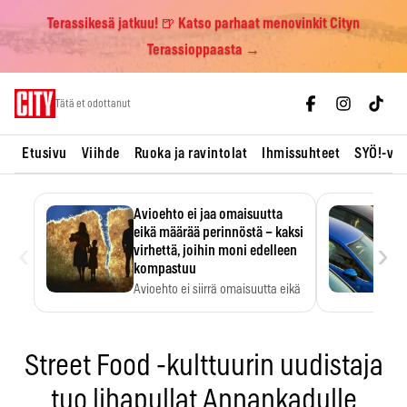
Terassikesä jatkuu! 🍺 Katso parhaat menovinkit Cityn
Terassioppaasta →
Skip
Tätä et odottanut
to
content
Etusivu
Viihde
Ruoka ja ravintolat
Ihmissuhteet
SYÖ!-vii
Avioehto ei jaa omaisuutta
eikä määrää perinnöstä – kaksi
‹
›
virhettä, joihin moni edelleen
kompastuu
Avioehto ei siirrä omaisuutta eikä
ratkaise perintöasioita.
Street Food -kulttuurin uudistaja
tuo lihapullat Annankadulle