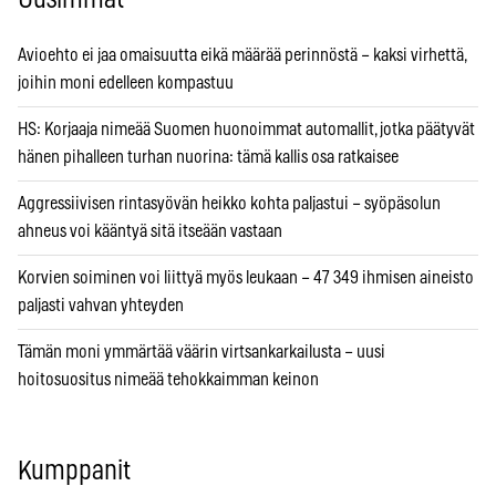
Avioehto ei jaa omaisuutta eikä määrää perinnöstä – kaksi virhettä,
joihin moni edelleen kompastuu
HS: Korjaaja nimeää Suomen huonoimmat automallit, jotka päätyvät
hänen pihalleen turhan nuorina: tämä kallis osa ratkaisee
Aggressiivisen rintasyövän heikko kohta paljastui – syöpäsolun
ahneus voi kääntyä sitä itseään vastaan
Korvien soiminen voi liittyä myös leukaan – 47 349 ihmisen aineisto
paljasti vahvan yhteyden
Tämän moni ymmärtää väärin virtsankarkailusta – uusi
hoitosuositus nimeää tehokkaimman keinon
Kumppanit