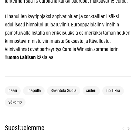
lajitelman saa 16 eurolla ja kaikki pääruoat maksavat 15 euroa.
Lihapullien kyytipojaksi sopivat oluen ja cocktailien lisäksi
edullisesti hinnoitellut laatuviinit. Eurooppalaisiin viineihin
painottuvalla listalla on erikoisuuksia esimerkiksi tämän hetken
kiinnostavimmista viinimaista Saksasta ja Itävallasta.
Viinivalinnat ovat perheyritys Carelia Winesin sommelierin
Tuomo Laitisen
käsialaa.
baari
lihapulla
Ravintola Suola
siideri
Tio Tikka
yökerho
‹
›
Suosittelemme