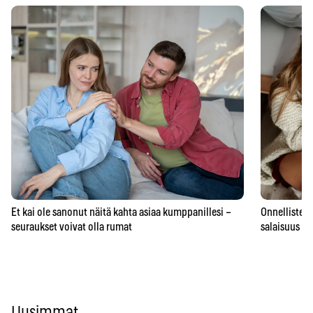
Et kai ole sanonut näitä kahta asiaa kumppanillesi –
Onnellisten 
seuraukset voivat olla rumat
salaisuus – 
Uusimmat