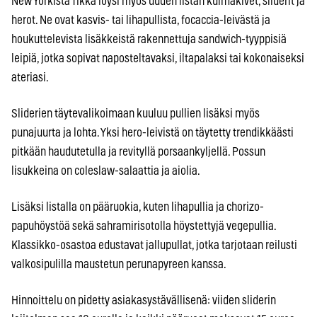
New Yorkista Tikka löysi myös uuden listan kulmakivet, sliderit ja
herot. Ne ovat kasvis- tai lihapullista, focaccia-leivästä ja
houkuttelevista lisäkkeistä rakennettuja sandwich-tyyppisiä
leipiä, jotka sopivat naposteltavaksi, iltapalaksi tai kokonaiseksi
ateriasi.
Sliderien täytevalikoimaan kuuluu pullien lisäksi myös
punajuurta ja lohta. Yksi hero-leivistä on täytetty trendikkäästi
pitkään haudutetulla ja revityllä porsaankyljellä. Possun
lisukkeina on coleslaw-salaattia ja aiolia.
Lisäksi listalla on pääruokia, kuten lihapullia ja chorizo-
papuhöystöä sekä sahramirisotolla höystettyjä vegepullia.
Klassikko-osastoa edustavat jallupullat, jotka tarjotaan reilusti
valkosipulilla maustetun perunapyreen kanssa.
Hinnoittelu on pidetty asiakasystävällisenä: viiden sliderin