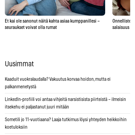
Et kai ole sanonut näitä kahta asiaa kumppanillesi –
Onnellisten 
seuraukset voivat olla rumat
salaisuus – 
Uusimmat
Kaaduit vuokralaudalla? Vakuutus korvaa hoidon, mutta ei
palkanmenetystä
LinkedIn-profiili voi antaa vihjeitä narsistisista piirteistä – ilmeisin
itsekehu ei paljastanut juuri mitään
Sometili jo 11-vuotiaana? Laaja tutkimus löysi yhteyden heikkoihin
koetuloksiin