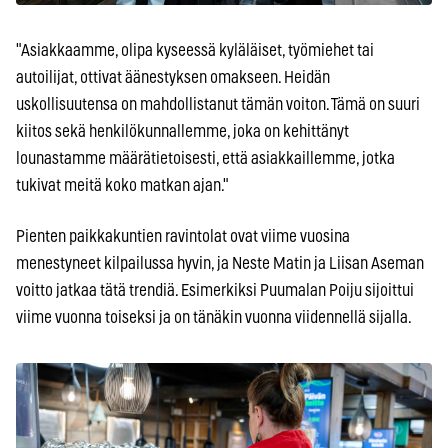
"Asiakkaamme, olipa kyseessä kyläläiset, työmiehet tai
autoilijat, ottivat äänestyksen omakseen. Heidän
uskollisuutensa on mahdollistanut tämän voiton. Tämä on suuri
kiitos sekä henkilökunnallemme, joka on kehittänyt
lounastamme määrätietoisesti, että asiakkaillemme, jotka
tukivat meitä koko matkan ajan."
Pienten paikkakuntien ravintolat ovat viime vuosina
menestyneet kilpailussa hyvin, ja Neste Matin ja Liisan Aseman
voitto jatkaa tätä trendiä. Esimerkiksi Puumalan Poiju sijoittui
viime vuonna toiseksi ja on tänäkin vuonna viidennellä sijalla.