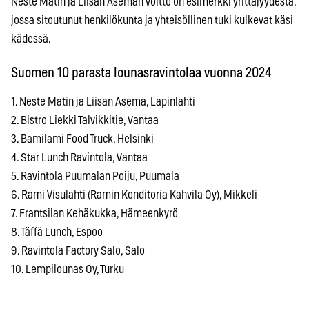
Neste Matin ja Liisan Aseman voitto on esimerkki yrittäjyydestä,
jossa sitoutunut henkilökunta ja yhteisöllinen tuki kulkevat käsi
kädessä.
Suomen 10 parasta lounasravintolaa vuonna 2024
1. Neste Matin ja Liisan Asema, Lapinlahti
2. Bistro Liekki Talvikkitie, Vantaa
3. Bamilami Food Truck, Helsinki
4. Star Lunch Ravintola, Vantaa
5. Ravintola Puumalan Poiju, Puumala
6. Rami Visulahti (Ramin Konditoria Kahvila Oy), Mikkeli
7. Frantsilan Kehäkukka, Hämeenkyrö
8. Täffä Lunch, Espoo
9. Ravintola Factory Salo, Salo
10. Lempilounas Oy, Turku