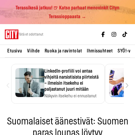
Terassikesä jatkuu! 🍺 Katso parhaat menovinkit Cityn
Terassioppaasta →
Skip
Tätä et odottanut
to
content
Etusivu
Viihde
Ruoka ja ravintolat
Ihmissuhteet
SYÖ!-vii
LinkedIn-profiili voi antaa
vihjeitä narsistisista piirteistä
‹
›
– ilmeisin itsekehu ei
paljastanut juuri mitään
Näkyvin itsekehu ei ennustanut
narsistisia piirteitä.
Suomalaiset äänestivät: Suomen
paras lounas löytyy