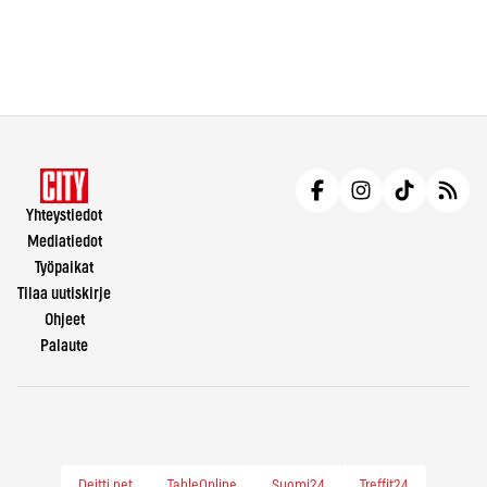
Yhteystiedot
Mediatiedot
Työpaikat
Tilaa uutiskirje
Ohjeet
Palaute
Deitti.net
TableOnline
Suomi24
Treffit24