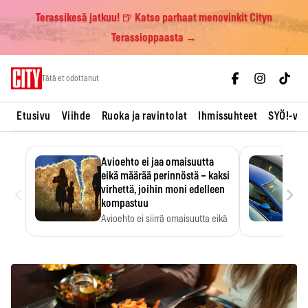
Terassikesä jatkuu! 🍺 Katso parhaat menovinkit Cityn
Terassioppaasta →
Skip
Tätä et odottanut
to
content
Etusivu
Viihde
Ruoka ja ravintolat
Ihmissuhteet
SYÖ!-vii
Avioehto ei jaa omaisuutta
eikä määrää perinnöstä – kaksi
‹
›
virhettä, joihin moni edelleen
kompastuu
Avioehto ei siirrä omaisuutta eikä
ratkaise perintöasioita.