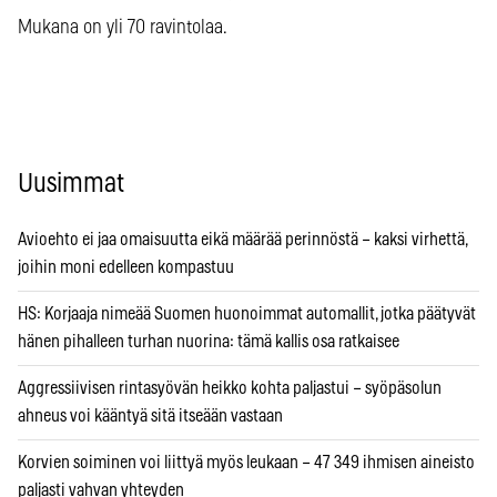
Mukana on yli 70 ravintolaa.
Uusimmat
Avioehto ei jaa omaisuutta eikä määrää perinnöstä – kaksi virhettä,
joihin moni edelleen kompastuu
HS: Korjaaja nimeää Suomen huonoimmat automallit, jotka päätyvät
hänen pihalleen turhan nuorina: tämä kallis osa ratkaisee
Aggressiivisen rintasyövän heikko kohta paljastui – syöpäsolun
ahneus voi kääntyä sitä itseään vastaan
Korvien soiminen voi liittyä myös leukaan – 47 349 ihmisen aineisto
paljasti vahvan yhteyden