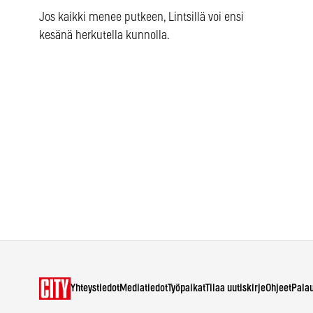
Jos kaikki menee putkeen, Lintsillä voi ensi
kesänä herkutella kunnolla.
Yhteystiedot
Mediatiedot
Työpaikat
Tilaa uutiskirje
Ohjeet
Pala