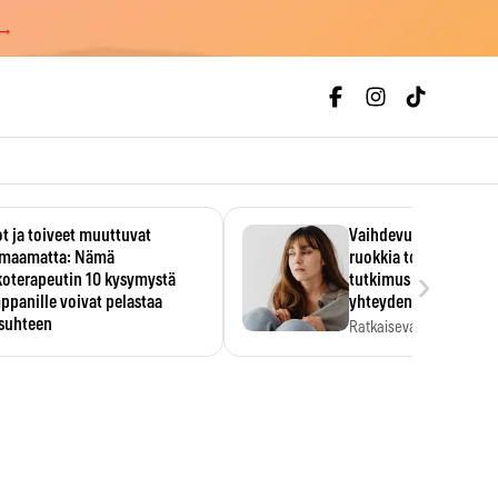
 →
t ja toiveet muuttuvat
Vaihdevuodet ja alkoh
maamatta: Nämä
ruokkia toisiaan – 93
›
koterapeutin 10 kysymystä
tutkimus paljasti mut
panille voivat pelastaa
yhteyden
isuhteen
Ratkaiseva tekijä ei ollu
vakavuus vaan syy,…
eessa on helppo ajatella
evansa kumppaninsa läpikotaisin.
oterapeutin…