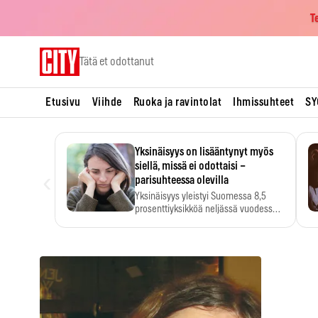
T
Skip
Tätä et odottanut
to
content
Etusivu
Viihde
Ruoka ja ravintolat
Ihmissuhteet
SY
Yksinäisyys on lisääntynyt myös
siellä, missä ei odottaisi –
‹
parisuhteessa olevilla
Yksinäisyys yleistyi Suomessa 8,5
prosenttiyksikköä neljässä vuodessa.
Se…