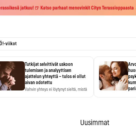
erassikesä jatkuu! 🍺 Katso parhaat menovinkit Cityn Terassioppaasta
Ö!-viikot
Tutkijat selvittivät uskoon
Arvo
tulemisen ja analyyttisen
huo
ajattelun yhteyttä – tulos ei ollut
psy
aivan odotettu
kump
par
Vahvin yhteys ei löytynyt sieltä, mistä
sitä odotettiin.
Suht
tunt
Psyk
Uusimmat