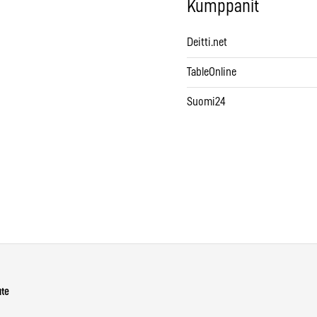
Kumppanit
Deitti.net
TableOnline
Suomi24
ute