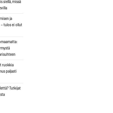
 siellä, missä
villa
emisen ja
– tulos ei ollut
uomaamatta:
ymystä
arisuhteen
t ruokkia
mus paljasti
että? Tutkijat
osta