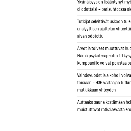
Yksinäisyys on lisääntynyt myös
ei odottaisi – parisuhteessa ole
Tutkijat selvittivät uskoon tul
analyyttisen ajattelun yhteyttä 
aivan odotettu
Arvot ja toiveet muuttuvat h
Nämä psykoterapeutin 10 kys
kumppanille voivat pelastaa p
Vaihdevuodet ja alkoholi voiva
toisiaan – 936 vastaajan tutki
mutkikkaan yhteyden
Auttaako sauna kestämään hell
muistuttavat ratkaisevasta er