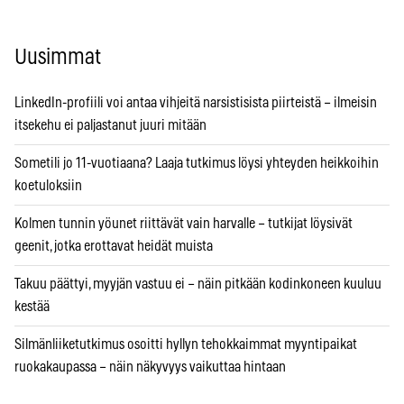
Uusimmat
LinkedIn-profiili voi antaa vihjeitä narsistisista piirteistä – ilmeisin
itsekehu ei paljastanut juuri mitään
Sometili jo 11-vuotiaana? Laaja tutkimus löysi yhteyden heikkoihin
koetuloksiin
Kolmen tunnin yöunet riittävät vain harvalle – tutkijat löysivät
geenit, jotka erottavat heidät muista
Takuu päättyi, myyjän vastuu ei – näin pitkään kodinkoneen kuuluu
kestää
Silmänliiketutkimus osoitti hyllyn tehokkaimmat myyntipaikat
ruokakaupassa – näin näkyvyys vaikuttaa hintaan