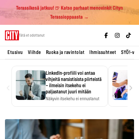
Terassikesä jatkuu! 🍺 Katso parhaat menovinkit Cityn
Terassioppaasta →
Skip
Tätä et odottanut
to
content
Etusivu
Viihde
Ruoka ja ravintolat
Ihmissuhteet
SYÖ!-vii
LinkedIn-profiili voi antaa
vihjeitä narsistisista piirteistä
‹
›
– ilmeisin itsekehu ei
paljastanut juuri mitään
Näkyvin itsekehu ei ennustanut
narsistisia piirteitä.