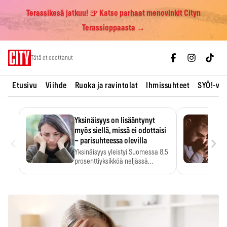
Terassikesä jatkuu! 🍺 Katso parhaat menovinkit Cityn
Terassioppaasta →
Skip
Tätä et odottanut
to
content
Etusivu
Viihde
Ruoka ja ravintolat
Ihmissuhteet
SYÖ!-vii
Yksinäisyys on lisääntynyt
myös siellä, missä ei odottaisi
‹
›
– parisuhteessa olevilla
Yksinäisyys yleistyi Suomessa 8,5
prosenttiyksikköä neljässä
vuodessa. Se…