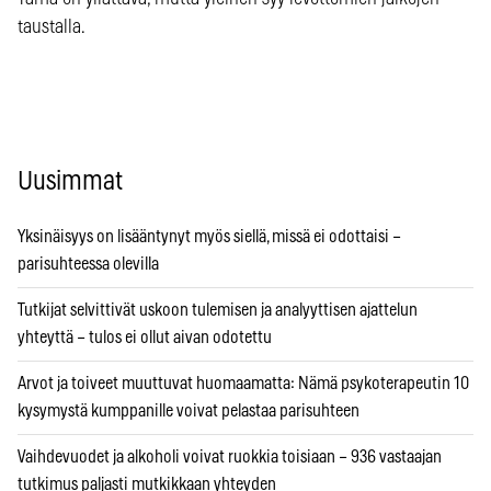
taustalla.
Uusimmat
Yksinäisyys on lisääntynyt myös siellä, missä ei odottaisi –
parisuhteessa olevilla
Tutkijat selvittivät uskoon tulemisen ja analyyttisen ajattelun
yhteyttä – tulos ei ollut aivan odotettu
Arvot ja toiveet muuttuvat huomaamatta: Nämä psykoterapeutin 10
kysymystä kumppanille voivat pelastaa parisuhteen
Vaihdevuodet ja alkoholi voivat ruokkia toisiaan – 936 vastaajan
tutkimus paljasti mutkikkaan yhteyden