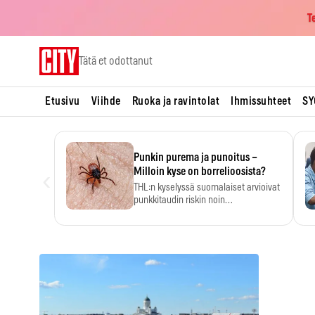
T
Skip
Tätä et odottanut
to
content
Etusivu
Viihde
Ruoka ja ravintolat
Ihmissuhteet
SY
Punkin purema ja punoitus –
‹
Milloin kyse on borrelioosista?
THL:n kyselyssä suomalaiset arvioivat
punkkitaudin riskin noin
kymmenkertaiseksi…