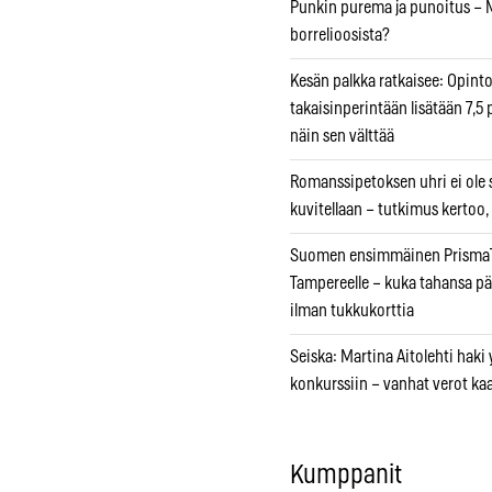
Punkin purema ja punoitus – M
borrelioosista?
Kesän palkka ratkaisee: Opint
takaisinperintään lisätään 7,5 
näin sen välttää
Romanssipetoksen uhri ei ole se
kuvitellaan – tutkimus kertoo,
Suomen ensimmäinen PrismaT
Tampereelle – kuka tahansa pä
ilman tukkukorttia
Seiska: Martina Aitolehti haki
konkurssiin – vanhat verot ka
Kumppanit