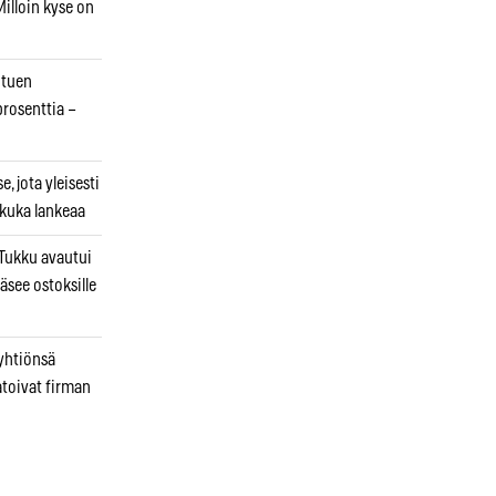
illoin kyse on
otuen
prosenttia –
, jota yleisesti
 kuka lankeaa
ukku avautui
äsee ostoksille
 yhtiönsä
atoivat firman