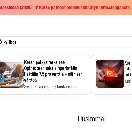
erassikesä jatkuu! 🍺 Katso parhaat menovinkit Cityn Terassioppaasta
Ö!-viikot
Kesän palkka ratkaisee:
Roma
Opintotuen takaisinperintään
jota
lisätään 7,5 prosenttia – näin sen
tutk
välttää
Tutk
Syyslukukauden tukikuukausien
uhrej
määrä ratkeaa sillä, mitä kesällä
ehti…
Uusimmat