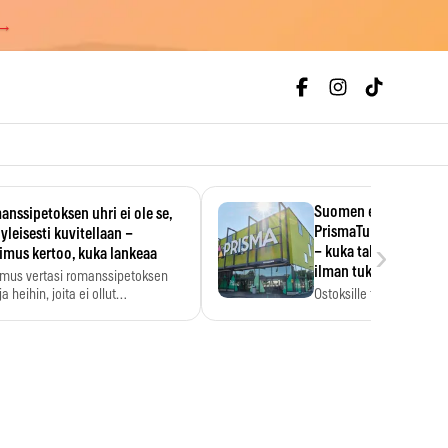
 →
Suomen ensimmäine
nssipetoksen uhri ei ole se,
PrismaTukku avautui 
 yleisesti kuvitellaan –
›
– kuka tahansa pääsee
imus kertoo, kuka lankeaa
ilman tukkukorttia
imus vertasi romanssipetoksen
a heihin, joita ei ollut…
Ostoksille tarvitse tukku
yksikköhinta kannattaa t