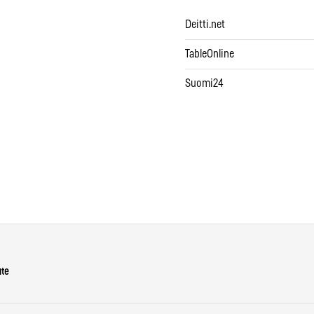
Deitti.net
TableOnline
Suomi24
ute