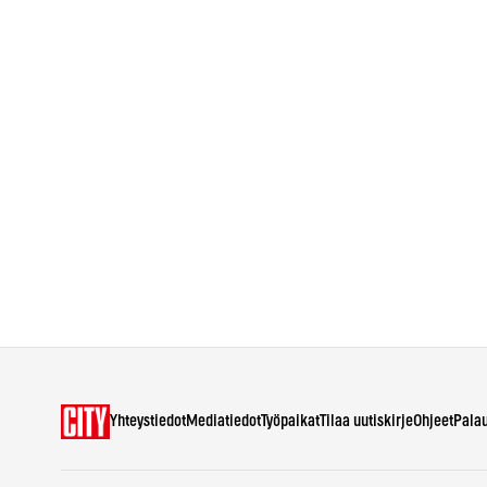
Yhteystiedot
Mediatiedot
Työpaikat
Tilaa uutiskirje
Ohjeet
Pala