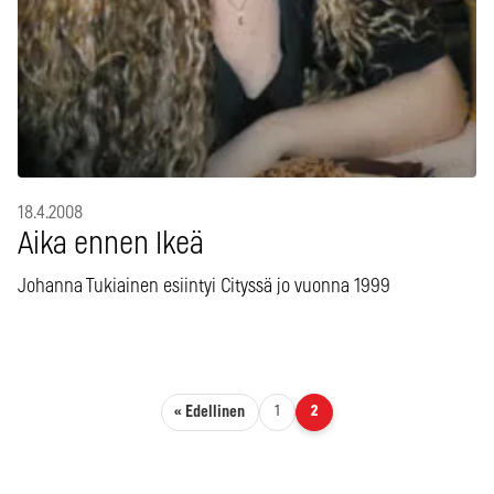
18.4.2008
Aika ennen Ikeä
Johanna Tukiainen esiintyi Cityssä jo vuonna 1999
Artikkelien sivutus
« Edellinen
1
2