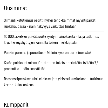
Uusimmat
Silmänliiketutkimus osoitti hyllyn tehokkaimmat myyntipaikat
ruokakaupassa – näin näkyvyys vaikuttaa hintaan
10 000 askeleen päivätavoite syntyi mainoksesta – laaja tutkimus
löysi terveyshyötyjen kannalta toisen merkkipaalun
Punkin purema ja punoitus – Milloin kyse on borrelioosista?
Kesän palkka ratkaisee: Opintotuen takaisinperintään lisätään 7,5
prosenttia – näin sen välttää
Romanssipetoksen uhri ei ole se, jota yleisesti kuvitellaan – tutkimus
kertoo, kuka lankeaa
Kumppanit