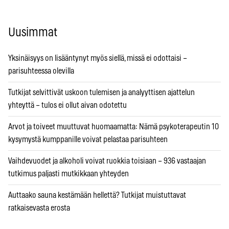
Uusimmat
Yksinäisyys on lisääntynyt myös siellä, missä ei odottaisi –
parisuhteessa olevilla
Tutkijat selvittivät uskoon tulemisen ja analyyttisen ajattelun
yhteyttä – tulos ei ollut aivan odotettu
Arvot ja toiveet muuttuvat huomaamatta: Nämä psykoterapeutin 10
kysymystä kumppanille voivat pelastaa parisuhteen
Vaihdevuodet ja alkoholi voivat ruokkia toisiaan – 936 vastaajan
tutkimus paljasti mutkikkaan yhteyden
Auttaako sauna kestämään hellettä? Tutkijat muistuttavat
ratkaisevasta erosta