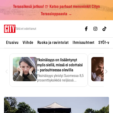
Terassikesä jatkuu! 🍺 Katso parhaat menovinkit Cityn
Terassioppaasta →
Skip
Tätä et odottanut
to
content
Etusivu
Viihde
Ruoka ja ravintolat
Ihmissuhteet
SYÖ!-vii
Yksinäisyys on lisääntynyt
myös siellä, missä ei odottaisi
‹
›
– parisuhteessa olevilla
Yksinäisyys yleistyi Suomessa 8,5
prosenttiyksikköä neljässä
vuodessa. Se…