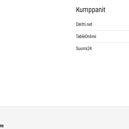
Kumppanit
Deitti.net
TableOnline
Suomi24
ute