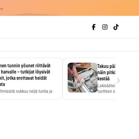
 →
en tunnin yöunet riittävät
Takuu päättyi, myyjän
 harvalle – tutkijat löysivät
näin pitkään kodinko
›
it, jotka erottavat heidät
kestää
sta
Lakisääteinen virhevast
ihmisistä nukkuu neljä tuntia ja
tuotteen oletetun kestoi
ilti…