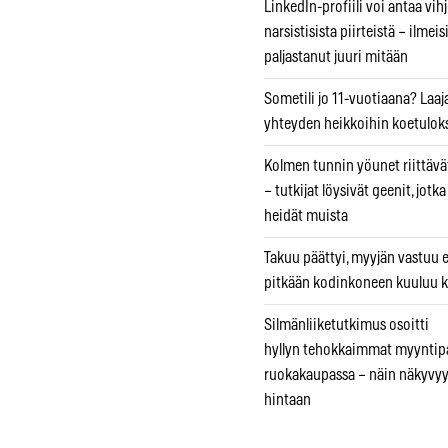
LinkedIn-profiili voi antaa vihj
narsistisista piirteistä – ilmeis
paljastanut juuri mitään
Sometili jo 11-vuotiaana? Laaj
yhteyden heikkoihin koetuloks
Kolmen tunnin yöunet riittävät
– tutkijat löysivät geenit, jotk
heidät muista
Takuu päättyi, myyjän vastuu e
pitkään kodinkoneen kuuluu k
Silmänliiketutkimus osoitti
hyllyn tehokkaimmat myyntip
ruokakaupassa – näin näkyvyy
hintaan