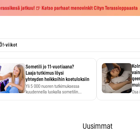
erassikesä jatkuu! 🍺 Katso parhaat menovinkit Cityn Terassioppaasta
Ö!-viikot
Kolm
Sometili jo 11-vuotiaana?
vain
Laaja tutkimus löysi
geen
yhteyden heikkoihin koetuloksiin
mui
Yli 5 000 nuoren tutkimuksessa
kuudennella luokalla sometilin…
Osa 
voi s
Uusimmat