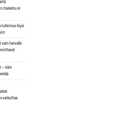
eitä
in itsekehu ei
a tutkimus löysi
iin
 vain harvalle
a erottavat
i – näin
estää
aikat
s vaikuttaa