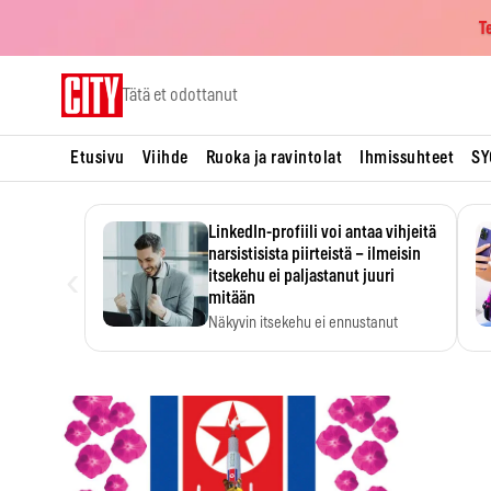
T
Skip
Tätä et odottanut
to
content
Etusivu
Viihde
Ruoka ja ravintolat
Ihmissuhteet
SY
LinkedIn-profiili voi antaa vihjeitä
narsistisista piirteistä – ilmeisin
‹
itsekehu ei paljastanut juuri
mitään
Näkyvin itsekehu ei ennustanut
narsistisia piirteitä.