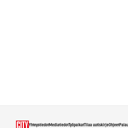
Yhteystiedot
Mediatiedot
Työpaikat
Tilaa uutiskirje
Ohjeet
Pala