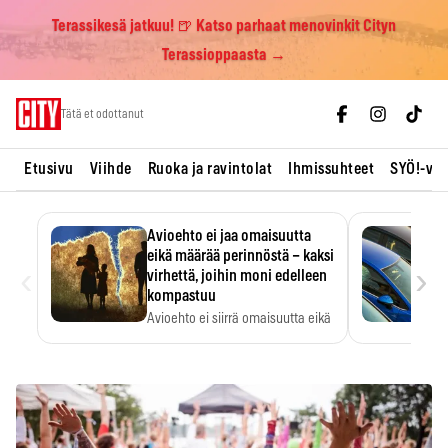
Terassikesä jatkuu! 🍺 Katso parhaat menovinkit Cityn
Terassioppaasta →
Skip
Tätä et odottanut
to
content
Etusivu
Viihde
Ruoka ja ravintolat
Ihmissuhteet
SYÖ!-vii
Avioehto ei jaa omaisuutta
eikä määrää perinnöstä – kaksi
‹
›
virhettä, joihin moni edelleen
kompastuu
Avioehto ei siirrä omaisuutta eikä
ratkaise perintöasioita.