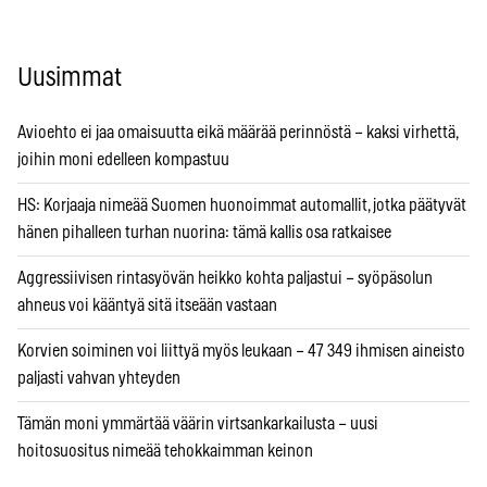
Uusimmat
Avioehto ei jaa omaisuutta eikä määrää perinnöstä – kaksi virhettä,
joihin moni edelleen kompastuu
HS: Korjaaja nimeää Suomen huonoimmat automallit, jotka päätyvät
hänen pihalleen turhan nuorina: tämä kallis osa ratkaisee
Aggressiivisen rintasyövän heikko kohta paljastui – syöpäsolun
ahneus voi kääntyä sitä itseään vastaan
Korvien soiminen voi liittyä myös leukaan – 47 349 ihmisen aineisto
paljasti vahvan yhteyden
Tämän moni ymmärtää väärin virtsankarkailusta – uusi
hoitosuositus nimeää tehokkaimman keinon