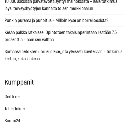
10 000 askeleen päivätavoite syntyi mainoksesta – laaja tutkimus
löysi terveyshyötyjen kannalta toisen merkkipaalun
Punkin purema ja punoitus – Milloin kyse on borrelioosista?
Kesän palkka ratkaisee: Opintotuen takaisinperintään lisätään 7,5
prosenttia – näin sen välttää
Romanssipetoksen uhri ei ole se, jota yleisesti kuvitellaan – tutkimus
kertoo, kuka lankeaa
Kumppanit
Deitti.net
TableOnline
Suomi24