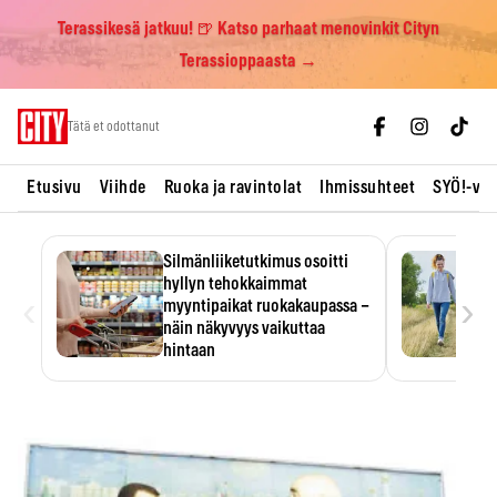
Terassikesä jatkuu! 🍺 Katso parhaat menovinkit Cityn
Terassioppaasta →
Skip
Tätä et odottanut
to
content
Etusivu
Viihde
Ruoka ja ravintolat
Ihmissuhteet
SYÖ!-vii
Silmänliiketutkimus osoitti
hyllyn tehokkaimmat
‹
›
myyntipaikat ruokakaupassa –
näin näkyvyys vaikuttaa
hintaan
Tuotteen paikka hyllyssä
ratkaisee, huomataanko se.
Kauppiaat hyödyntävät…