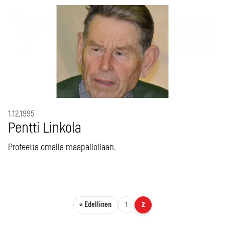
1.12.1995
Pentti Linkola
Profeetta omalla maapallollaan.
Artikkelien sivutus
« Edellinen
1
2