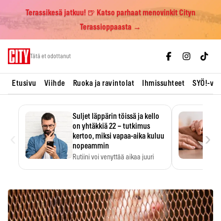
Terassikesä jatkuu! 🍺 Katso parhaat menovinkit Cityn
Terassioppaasta →
Skip
Tätä et odottanut
to
content
Etusivu
Viihde
Ruoka ja ravintolat
Ihmissuhteet
SYÖ!-vii
Suljet läppärin töissä ja kello
on yhtäkkiä 22 – tutkimus
‹
›
kertoo, miksi vapaa-aika kuluu
nopeammin
Rutiini voi venyttää aikaa juuri
silloin, kun sitä…