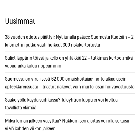
Uusimmat
38 vuoden odotus päättyi: Nyt junalla pääsee Suomesta Ruotsiin – 2
kilometrin pätkä vaati huikeat 300 riskikartoitusta
Suljet läppärin töissä ja kello on yhtäkkiä 22 – tutkimus kertoo, miksi
vapaa-aika kuluu nopeammin
Suomessa on virallisesti 62 000 omaishoitajaa: hoito alkaa usein
apteekkireissusta – tilastot näkevät vain murto-osan hoivavastuusta
Saako yöllä käydä suihkussa? Taloyhtiön lappu ei voi kieltää
tavallista elämää
Miksi loman jälkeen väsyttää? Nukkumisen ajoitus voi olla sekaisin
vielä kahden viikon jälkeen