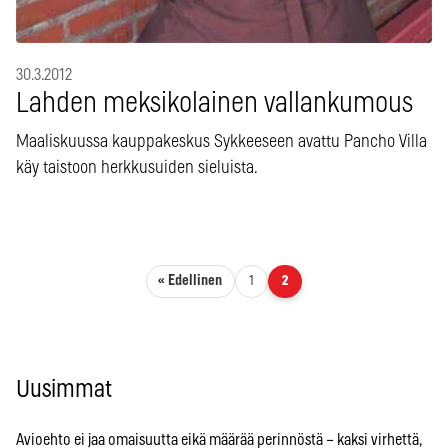
30.3.2012
Lahden meksikolainen vallankumous
Maaliskuussa kauppakeskus Sykkeeseen avattu Pancho Villa
käy taistoon herkkusuiden sieluista.
Artikkelien sivutus
« Edellinen
1
2
Uusimmat
Avioehto ei jaa omaisuutta eikä määrää perinnöstä – kaksi virhettä,