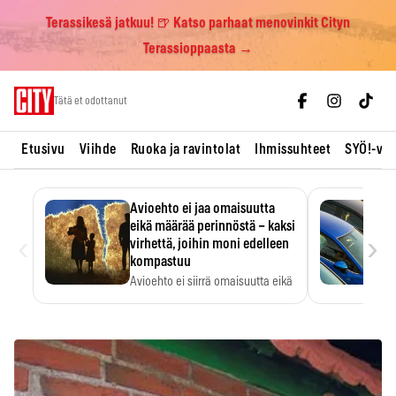
Terassikesä jatkuu! 🍺 Katso parhaat menovinkit Cityn
Terassioppaasta →
Skip
Tätä et odottanut
to
content
Etusivu
Viihde
Ruoka ja ravintolat
Ihmissuhteet
SYÖ!-vii
Avioehto ei jaa omaisuutta
eikä määrää perinnöstä – kaksi
‹
›
virhettä, joihin moni edelleen
kompastuu
Avioehto ei siirrä omaisuutta eikä
ratkaise perintöasioita.