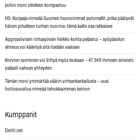
joihin moni edelleen kompastuu
HS: Korjaaja nimeää Suomen huonoimmat automallit, jotka päätyvät
hänen pihalleen turhan nuorina: tämä kallis osa ratkaisee
Aggressiivisen rintasyövän heikko kohta paljastui – syöpäsolun
ahneus voi kääntyä sitä itseään vastaan
Korvien soiminen voi liittyä myös leukaan – 47 349 ihmisen aineisto
paljasti vahvan yhteyden
Tämän moni ymmärtää väärin virtsankarkailusta – uusi
hoitosuositus nimeää tehokkaimman keinon
Kumppanit
Deitti.net