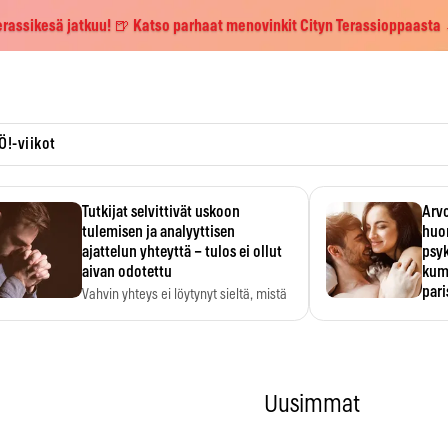
erassikesä jatkuu! 🍺 Katso parhaat menovinkit Cityn Terassioppaasta
Ö!-viikot
Tutkijat selvittivät uskoon
Arvo
tulemisen ja analyyttisen
huo
ajattelun yhteyttä – tulos ei ollut
psy
aivan odotettu
kump
par
Vahvin yhteys ei löytynyt sieltä, mistä
sitä odotettiin.
Suht
tunt
Psyk
Uusimmat