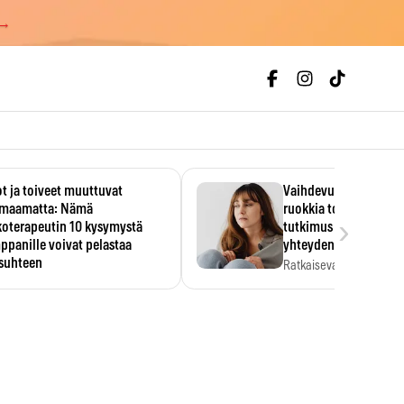
 →
t ja toiveet muuttuvat
Vaihdevuodet ja alkoh
maamatta: Nämä
ruokkia toisiaan – 93
›
koterapeutin 10 kysymystä
tutkimus paljasti mut
panille voivat pelastaa
yhteyden
isuhteen
Ratkaiseva tekijä ei ollu
vakavuus vaan syy,…
eessa on helppo ajatella
evansa kumppaninsa läpikotaisin.
oterapeutin…