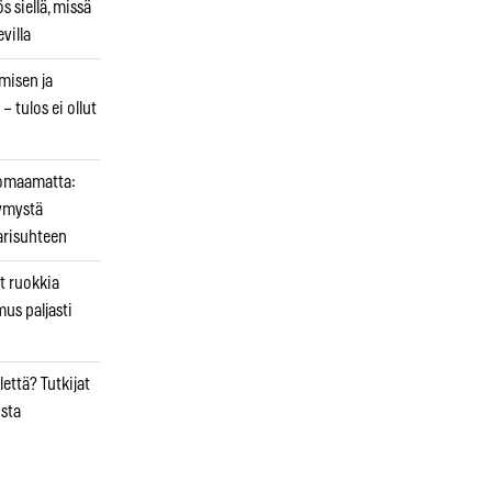
 siellä, missä
villa
emisen ja
– tulos ei ollut
uomaamatta:
ymystä
arisuhteen
t ruokkia
mus paljasti
että? Tutkijat
osta