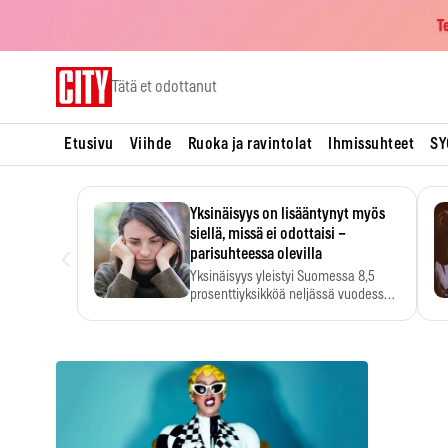
T
Skip
Tätä et odottanut
to
content
Etusivu
Viihde
Ruoka ja ravintolat
Ihmissuhteet
SY
Yksinäisyys on lisääntynyt myös
siellä, missä ei odottaisi –
‹
parisuhteessa olevilla
Yksinäisyys yleistyi Suomessa 8,5
prosenttiyksikköä neljässä vuodessa.
Se…