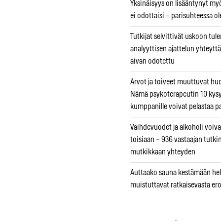
Yksinäisyys on lisääntynyt myös
ei odottaisi – parisuhteessa ole
Tutkijat selvittivät uskoon tul
analyyttisen ajattelun yhteyttä 
aivan odotettu
Arvot ja toiveet muuttuvat h
Nämä psykoterapeutin 10 kys
kumppanille voivat pelastaa p
Vaihdevuodet ja alkoholi voiva
toisiaan – 936 vastaajan tutki
mutkikkaan yhteyden
Auttaako sauna kestämään hell
muistuttavat ratkaisevasta er