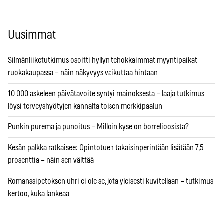
Uusimmat
Silmänliiketutkimus osoitti hyllyn tehokkaimmat myyntipaikat
ruokakaupassa – näin näkyvyys vaikuttaa hintaan
10 000 askeleen päivätavoite syntyi mainoksesta – laaja tutkimus
löysi terveyshyötyjen kannalta toisen merkkipaalun
Punkin purema ja punoitus – Milloin kyse on borrelioosista?
Kesän palkka ratkaisee: Opintotuen takaisinperintään lisätään 7,5
prosenttia – näin sen välttää
Romanssipetoksen uhri ei ole se, jota yleisesti kuvitellaan – tutkimus
kertoo, kuka lankeaa