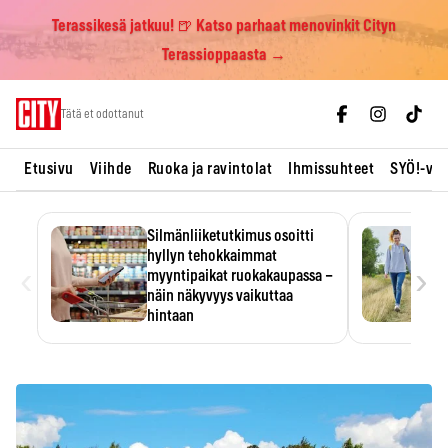
Terassikesä jatkuu! 🍺 Katso parhaat menovinkit Cityn
Terassioppaasta →
Skip
Tätä et odottanut
to
content
Etusivu
Viihde
Ruoka ja ravintolat
Ihmissuhteet
SYÖ!-vii
Silmänliiketutkimus osoitti
hyllyn tehokkaimmat
‹
›
myyntipaikat ruokakaupassa –
näin näkyvyys vaikuttaa
hintaan
Tuotteen paikka hyllyssä
ratkaisee, huomataanko se.
Kauppiaat hyödyntävät…