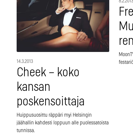
8.2.201
Fr
Mu
re
MoonTV
14.3.2013
festari
Cheek – koko
kansan
poskensoittaja
Huippusuosittu räppäri myi Helsingin
jäähallin kahdesti loppuun alle puolessatoista
tunnissa.