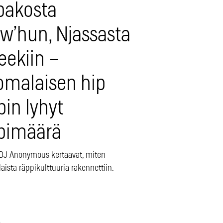
pakosta
ow’hun, Njassasta
eekiin –
omalaisen hip
in lyhyt
pimäärä
a DJ Anonymous kertaavat, miten
ista räppikulttuuria rakennettiin.