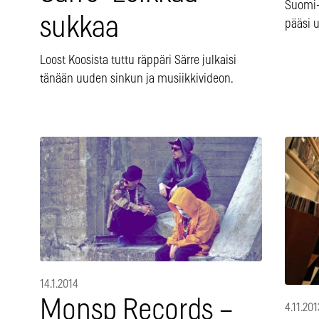
Suomi-i
sukkaa
pääsi u
Loost Koosista tuttu räppäri Särre julkaisi
tänään uuden sinkun ja musiikkivideon.
14.1.2014
Monsp Records –
4.11.201