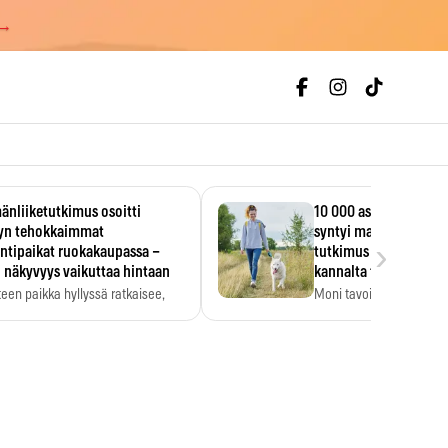
 →
änliiketutkimus osoitti
10 000 askeleen päivä
lyn tehokkaimmat
syntyi mainoksesta – 
›
ntipaikat ruokakaupassa –
tutkimus löysi tervey
 näkyvyys vaikuttaa hintaan
kannalta toisen merk
teen paikka hyllyssä ratkaisee,
Moni tavoittelee 10 000 
ataanko se. Kauppiaat
päivässä, vaikka luku…
dyntävät…