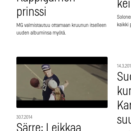
kei
prinssi
Solone
kaikki
MG valmistautuu ottamaan kruunun itselleen
uuden albuminsa myötä.
14.3.20
Su
ku
Kar
su
30.7.2014
Särre: Leikkaa