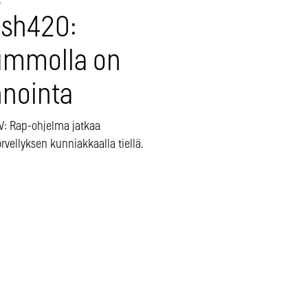
3
esh420:
mmolla on
nnointa
: Rap-ohjelma jatkaa
örvellyksen kunniakkaalla tiellä.