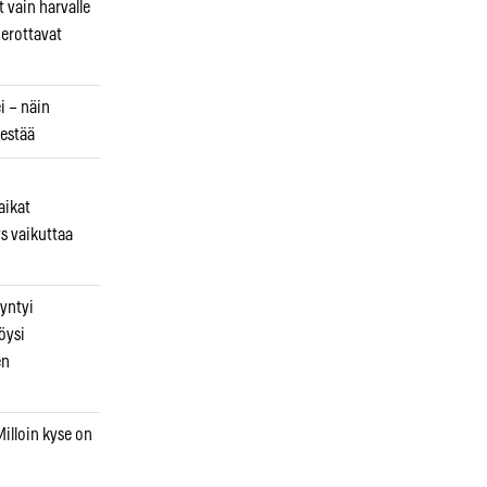
 vain harvalle
a erottavat
i – näin
estää
aikat
s vaikuttaa
syntyi
öysi
en
illoin kyse on