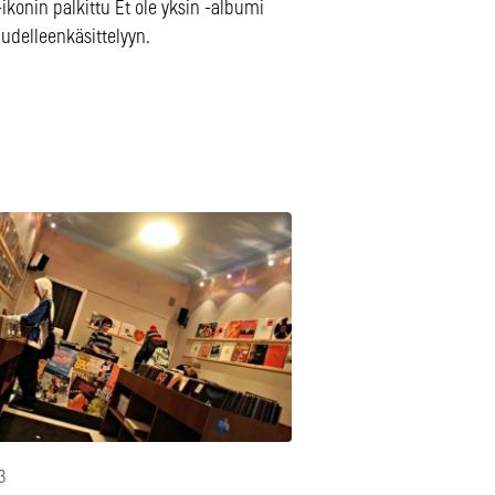
konin palkittu Et ole yksin -albumi
udelleenkäsittelyyn.
3