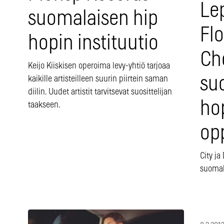
Le
suomalaisen hip
Fl
hopin instituutio
Ch
Keijo Kiiskisen operoima levy-yhtiö tarjoaa
su
kaikille artisteilleen suurin piirtein saman
diilin. Uudet artistit tarvitsevat suosittelijan
hop
taakseen.
op
City j
suomala