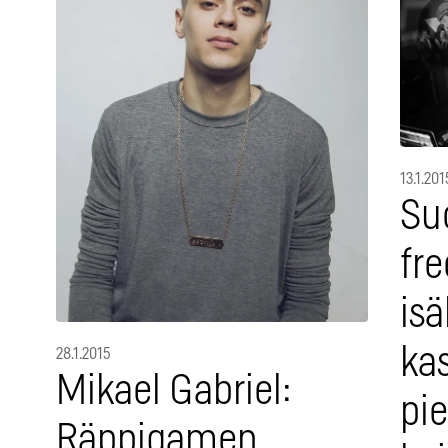
13.1.201
Su
fre
is
ka
28.1.2015
Mikael Gabriel:
pi
Räppigamen