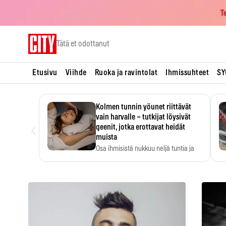
T
Skip
Tätä et odottanut
to
content
Etusivu
Viihde
Ruoka ja ravintolat
Ihmissuhteet
SY
Kolmen tunnin yöunet riittävät
vain harvalle – tutkijat löysivät
‹
geenit, jotka erottavat heidät
muista
Osa ihmisistä nukkuu neljä tuntia ja
voi silti…