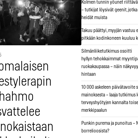
Kolmen tunnin yöunet riittävät
– tutkijat löysivät geenit, jotk
heidät muista
Takuu päättyi, myyjän vastuu e
pitkään kodinkoneen kuuluu k
Silmänliiketutkimus osoitti
5
hyllyn tehokkaimmat myyntip
omalaisen
ruokakaupassa – näin näkyvyy
hintaan
estylerapin
10 000 askeleen päivätavoite 
ähahmo
mainoksesta – laaja tutkimus l
terveyshyötyjen kannalta tois
svattelee
merkkipaalun
enokaistaan
Punkin purema ja punoitus – M
borrelioosista?