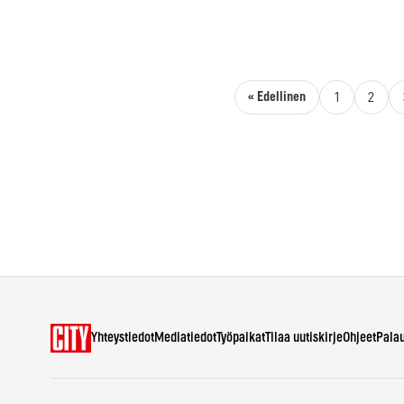
Artikkelien sivutus
« Edellinen
1
2
Yhteystiedot
Mediatiedot
Työpaikat
Tilaa uutiskirje
Ohjeet
Pala