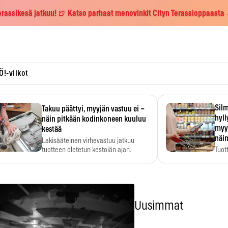
erassikesä jatkuu! 🍺 Katso parhaat menovinkit Cityn Terassioppaasta
Ö!-viikot
Silm
Takuu päättyi, myyjän vastuu ei –
hyl
näin pitkään kodinkoneen kuuluu
myy
kestää
näin
Lakisääteinen virhevastuu jatkuu
tuotteen oletetun kestoiän ajan.
Tuot
huom
hyö
Uusimmat