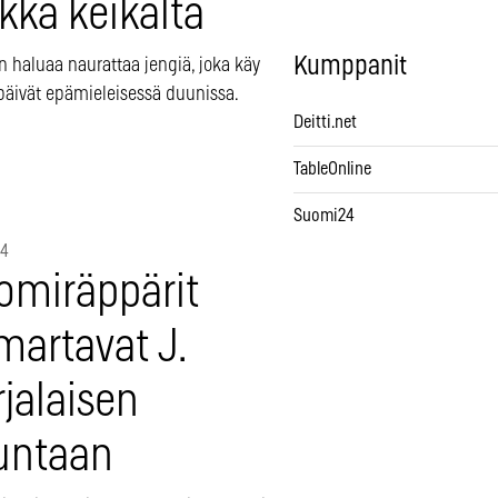
kka keikalta
Kumppanit
n haluaa naurattaa jengiä, joka käy
 päivät epämieleisessä duunissa.
Deitti.net
TableOnline
Suomi24
14
omiräppärit
martavat J.
jalaisen
untaan