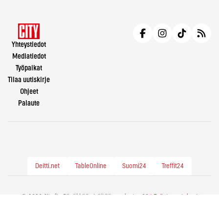
Yhteystiedot
Mediatiedot
Työpaikat
Tilaa uutiskirje
Ohjeet
Palaute
Deitti.net
TableOnline
Suomi24
Treffit24
© 2026 City.fi - Räväkkää sisältöä vuodesta -86 |
Evästeasetukset