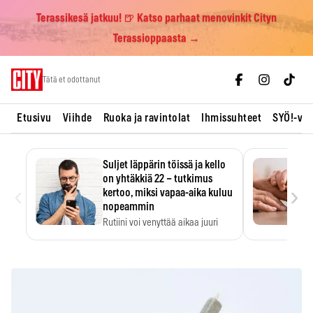
Terassikesä jatkuu! 🍺 Katso parhaat menovinkit Cityn
Terassioppaasta →
Skip
Tätä et odottanut
to
content
Etusivu
Viihde
Ruoka ja ravintolat
Ihmissuhteet
SYÖ!-vii
Suljet läppärin töissä ja kello
on yhtäkkiä 22 – tutkimus
‹
›
kertoo, miksi vapaa-aika kuluu
nopeammin
Rutiini voi venyttää aikaa juuri
silloin, kun sitä…