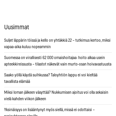
Uusimmat
Suljet läppärin töissä ja kello on yhtäkkiä 22 – tutkimus kertoo, miksi
vapaa-aika kuluu nopeammin
Suomessa on virallisesti 62 000 omaishoitajaa: hoito alkaa usein
apteekkireissusta – tilastot näkevät vain murto-osan hoivavastuusta
Saako yöllä käydä suihkussa? Taloyhtiön lappu ei voi kieltää
tavallista elämää
Miksi loman jälkeen väsyttää? Nukkumisen ajoitus voi olla sekaisin
vielä kahden viikon jälkeen
Yksinäisyys on lisääntynyt myös siellä, missä ei odottaisi –