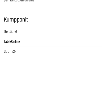
parisuhteessa olevilla
Kumppanit
Deitti.net
TableOnline
Suomi24