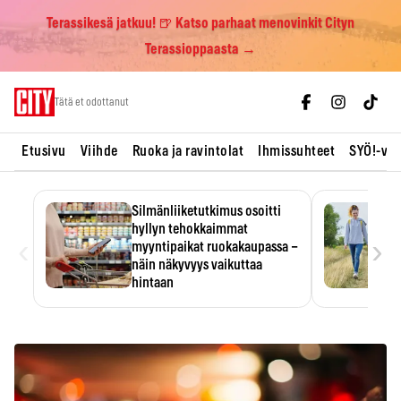
Terassikesä jatkuu! 🍺 Katso parhaat menovinkit Cityn
Terassioppaasta →
Skip
Tätä et odottanut
to
content
Etusivu
Viihde
Ruoka ja ravintolat
Ihmissuhteet
SYÖ!-vii
Silmänliiketutkimus osoitti
hyllyn tehokkaimmat
‹
›
myyntipaikat ruokakaupassa –
näin näkyvyys vaikuttaa
hintaan
Tuotteen paikka hyllyssä
ratkaisee, huomataanko se.
Kauppiaat hyödyntävät…