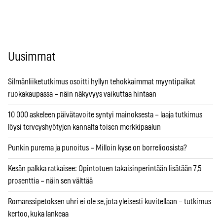
Uusimmat
Silmänliiketutkimus osoitti hyllyn tehokkaimmat myyntipaikat
ruokakaupassa – näin näkyvyys vaikuttaa hintaan
10 000 askeleen päivätavoite syntyi mainoksesta – laaja tutkimus
löysi terveyshyötyjen kannalta toisen merkkipaalun
Punkin purema ja punoitus – Milloin kyse on borrelioosista?
Kesän palkka ratkaisee: Opintotuen takaisinperintään lisätään 7,5
prosenttia – näin sen välttää
Romanssipetoksen uhri ei ole se, jota yleisesti kuvitellaan – tutkimus
kertoo, kuka lankeaa