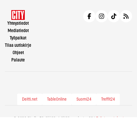
Yhteystiedot
Mediatiedot
Työpaikat
Tilaa uutiskirje
Ohjeet
Palaute
Deitti.net
TableOnline
Suomi24
Treffit24
© 2026 City.fi - Räväkkää sisältöä vuodesta -86 |
Evästeasetukset