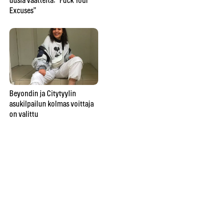
uusia vaatteita: “Fuck Your
Excuses”
Beyondin ja Citytyylin
asukilpailun kolmas voittaja
on valittu
Beyondin ja Citytyylin
asukilpailun ensimmäinen
voittaja on valittu
Cit
fes