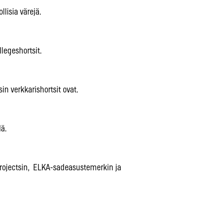
lisia värejä.
legeshortsit.
in verkkarishortsit ovat.
lä.
Projectsin, ELKA-sadeasustemerkin ja