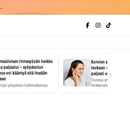
 →
essiivisen rintasyövän heikko
Korvien soiminen voi 
a paljastui – syöpäsolun
leukaan – 47 349 ihmi
›
us voi kääntyä sitä itseään
paljasti vahvan yhtey
taan
Tinnitus yhdistetään ku
ingin yliopiston tutkimuksessa
heikkenemiseen. Meta-a
aktiivisen rintasyövän kasvu
kertoo, että myös…
stui.