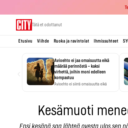
T
Skip
Tätä et odottanut
to
content
Etusivu
Viihde
Ruoka ja ravintolat
Ihmissuhteet
SY
Avioehto ei jaa omaisuutta eikä
määrää perinnöstä – kaksi
‹
virhettä, joihin moni edelleen
kompastuu
Avioehto ei siirrä omaisuutta eikä
ratkaise perintöasioita.
Kesämuoti mene
Ensi kesänä saa lähteä ovesta ulos sen n