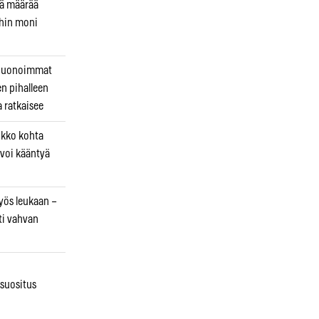
kä määrää
ihin moni
 huonoimmat
en pihalleen
a ratkaisee
ikko kohta
 voi kääntyä
myös leukaan –
ti vahvan
osuositus
n