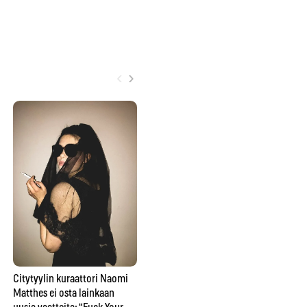
‹
›
Ma
yh
ka
Beyondin ja Citytyylin
asukilpailun toinen voittaja
on valittu
Citytyylin kuraattori Naomi
Matthes ei osta lainkaan