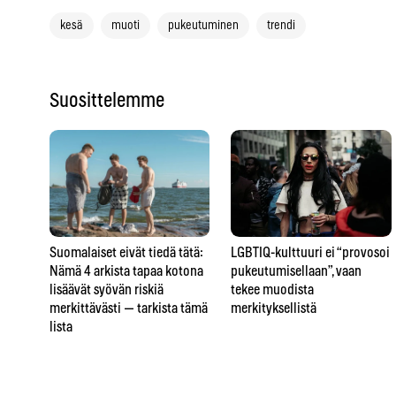
kesä
muoti
pukeutuminen
trendi
Suosittelemme
LGBTIQ-kulttuuri ei “provosoi
Suomalaiset eivät tiedä tätä:
pukeutumisellaan”, vaan
Nämä 4 arkista tapaa kotona
tekee muodista
lisäävät syövän riskiä
merkityksellistä
merkittävästi — tarkista tämä
lista