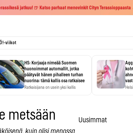
erassikesä jatkuu! 🍺 Katso parhaat menovinkit Cityn Terassioppaasta
Ö!-viikot
HS: Korjaaja nimeää Suomen
Aggr
huonoimmat automallit, jotka
koht
päätyvät hänen pihalleen turhan
ahne
nuorina: tämä kallis osa ratkaisee
vas
Ratkaisijana on usein yksi kallis
Hels
komponentti.
MYC-
hida
e metsään
Uusimmat
äköisenä, kuin olisi menossa