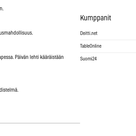
n.
Kumppanit
dusmahdollisuus.
Deitti.net
TableOnline
essa. Päivän lehti kääräistään
Suomi24
hdistelmä.