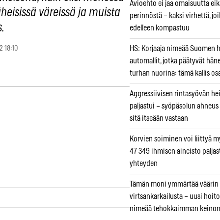
Avioehto ei jaa omaisuutta ei
heisissä väreissä ja muista
perinnöstä – kaksi virhettä, jo
.
edelleen kompastuu
2 18:10
HS: Korjaaja nimeää Suomen
automallit, jotka päätyvät hän
turhan nuorina: tämä kallis os
Aggressiivisen rintasyövän he
paljastui – syöpäsolun ahneus
sitä itseään vastaan
Korvien soiminen voi liittyä 
47 349 ihmisen aineisto paljas
yhteyden
Tämän moni ymmärtää väärin
virtsankarkailusta – uusi hoit
nimeää tehokkaimman keino