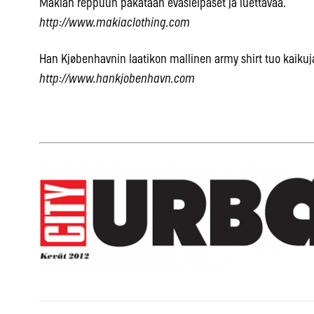
Makian reppuun pakataan eväsleipäset ja luettavaa.
http://www.makiaclothing.com
Han Kjøbenhavnin laatikon mallinen army shirt tuo kaikuj
http://www.hankjobenhavn.com